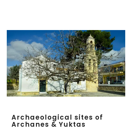
s
A
Archaeological sites of
r
Archanes & Yuktas
c
h