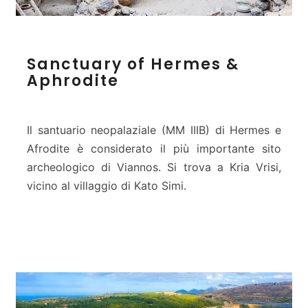
S
Sanctuary of Hermes &
a
Aphrodite
n
c
t
u
Il santuario neopalaziale (MM IIIB) di Hermes e
a
Afrodite è considerato il più importante sito
r
archeologico di Viannos. Si trova a Kria Vrisi,
y
vicino al villaggio di Kato Simi.
o
f
H
e
r
m
e
s
&