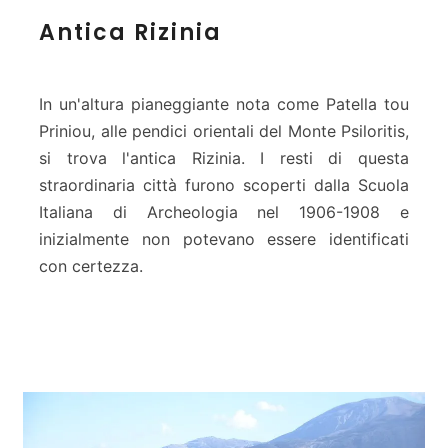
A
Antica Rizinia
n
t
i
c
In un'altura pianeggiante nota come Patella tou
a
Priniou, alle pendici orientali del Monte Psiloritis,
R
si trova l'antica Rizinia. I resti di questa
i
straordinaria città furono scoperti dalla Scuola
z
i
Italiana di Archeologia nel 1906-1908 e
n
inizialmente non potevano essere identificati
i
con certezza.
a