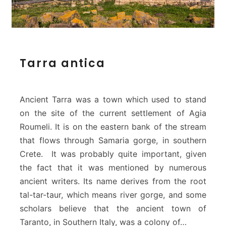
T
Tarra antica
a
r
r
a
Ancient Tarra was a town which used to stand
a
on the site of the current settlement of Agia
n
Roumeli. It is on the eastern bank of the stream
t
that flows through Samaria gorge, in southern
i
c
Crete. It was probably quite important, given
a
the fact that it was mentioned by numerous
ancient writers. Its name derives from the root
tal-tar-taur, which means river gorge, and some
scholars believe that the ancient town of
Taranto, in Southern Italy, was a colony of…