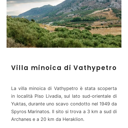
h
a
n
e
s
&
Y
u
k
t
V
a
Villa minoica di Vathypetro
i
s
l
l
a
La villa minoica di Vathypetro è stata scoperta
m
in località Piso Livadia, sul lato sud-orientale di
i
Yuktas, durante uno scavo condotto nel 1949 da
n
Spyros Marinatos. Il sito si trova a 3 km a sud di
o
i
Archanes e a 20 km da Heraklion.
c