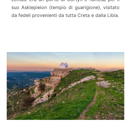
b
e
suo Asklepieion (tempio di guarigione), visitato
n
da fedeli provenienti da tutta Creta e dalla Libia.
a