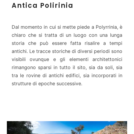
Antica Polirinia
n
t
i
c
Dal momento in cui si mette piede a Polyrrinia, è
a
chiaro che si tratta di un luogo con una lunga
P
storia che può essere fatta risalire a tempi
o
antichi. Le tracce storiche di diversi periodi sono
l
i
visibili ovunque e gli elementi architettonici
r
rimangono sparsi in tutto il sito, sia da soli, sia
i
tra le rovine di antichi edifici, sia incorporati in
n
strutture di epoche successive.
i
a