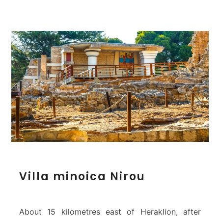
V
Villa minoica Nirou
i
l
l
a
About 15 kilometres east of Heraklion, after