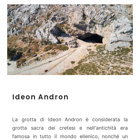
i
a
M
a
l
i
a
I
Ideon Andron
d
e
o
n
La grotta di Ideon Andron è considerata la
A
grotta sacra dei cretesi e nell'antichità era
n
famosa in tutto il mondo ellenico, nonché un
d