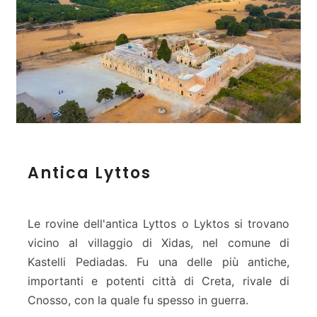
A
p
h
r
o
d
i
t
e
A
Antica Lyttos
n
t
i
c
Le rovine dell'antica Lyttos o Lyktos si trovano
a
vicino al villaggio di Xidas, nel comune di
L
Kastelli Pediadas. Fu una delle più antiche,
y
importanti e potenti città di Creta, rivale di
t
t
Cnosso, con la quale fu spesso in guerra.
o