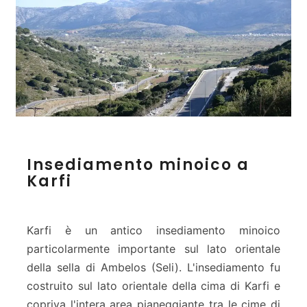
I
Insediamento minoico a
n
Karfi
s
e
d
i
Karfi è un antico insediamento minoico
a
particolarmente importante sul lato orientale
m
della sella di Ambelos (Seli). L'insediamento fu
e
costruito sul lato orientale della cima di Karfi e
n
t
copriva l'intera area pianeggiante tra le cime di