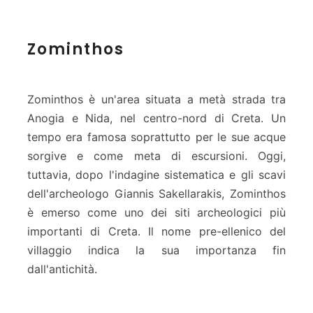
Z
Zominthos
o
m
i
n
Zominthos è un'area situata a metà strada tra
t
Anogia e Nida, nel centro-nord di Creta. Un
h
tempo era famosa soprattutto per le sue acque
o
sorgive e come meta di escursioni. Oggi,
s
tuttavia, dopo l'indagine sistematica e gli scavi
dell'archeologo Giannis Sakellarakis, Zominthos
è emerso come uno dei siti archeologici più
importanti di Creta. Il nome pre-ellenico del
villaggio indica la sua importanza fin
dall'antichità.