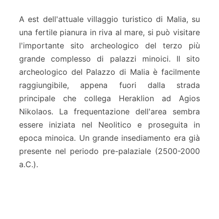
l
e
A est dell'attuale villaggio turistico di Malia, su
s
una fertile pianura in riva al mare, si può visitare
s
l'importante sito archeologico del terzo più
o
grande complesso di palazzi minoici. Il sito
d
i
archeologico del Palazzo di Malia è facilmente
p
raggiungibile, appena fuori dalla strada
a
principale che collega Heraklion ad Agios
l
Nikolaos. La frequentazione dell'area sembra
a
z
essere iniziata nel Neolitico e proseguita in
z
epoca minoica. Un grande insediamento era già
i
presente nel periodo pre-palaziale (2500-2000
m
a.C.).
i
n
o
i
c