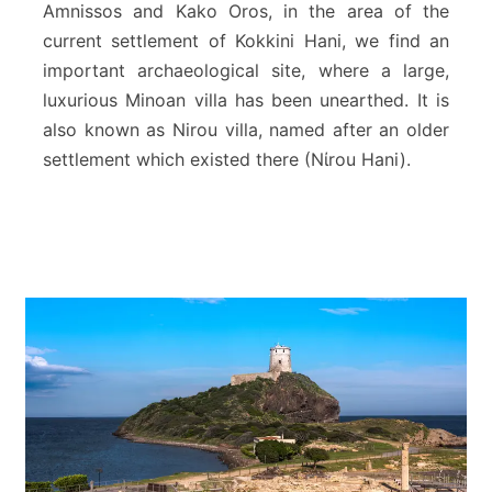
m
Amnissos and Kako Oros, in the area of the
i
current settlement of Kokkini Hani, we find an
n
important archaeological site, where a large,
o
i
luxurious Minoan villa has been unearthed. It is
c
also known as Nirou villa, named after an older
a
settlement which existed there (Nίrou Hani).
N
i
r
o
u