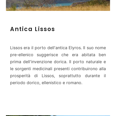
a
A
Antica Lissos
n
t
i
c
Lissos era il porto dell'antica Elyros. Il suo nome
a
pre-ellenico suggerisce che era abitata ben
L
prima dell'invenzione dorica. Il porto naturale e
i
le sorgenti medicinali presenti contribuirono alla
s
s
prosperità di Lissos, soprattutto durante il
o
periodo dorico, ellenistico e romano.
s