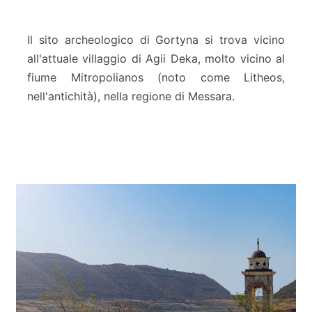
o
)
a
r
Il sito archeologico di Gortyna si trova vicino
c
all'attuale villaggio di Agii Deka, molto vicino al
h
fiume Mitropolianos (noto come Litheos,
e
nell'antichità), nella regione di Messara.
o
l
o
g
i
c
o
d
i
G
o
r
t
y
n