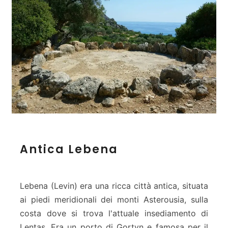
A
Antica Lebena
n
t
i
c
Lebena (Levin) era una ricca città antica, situata
a
ai piedi meridionali dei monti Asterousia, sulla
L
costa dove si trova l'attuale insediamento di
e
Lentas. Era un porto di Gortyn e famosa per il