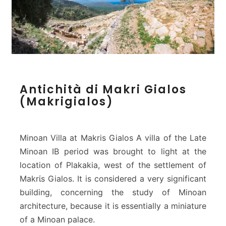
A
Antichità di Makri Gialos
n
(Makrigialos)
t
i
c
h
Minoan Villa at Makris Gialos A villa of the Late
i
Minoan IB period was brought to light at the
t
location of Plakakia, west of the settlement of
à
Makrίs Gialos. It is considered a very significant
d
i
building, concerning the study of Minoan
M
architecture, because it is essentially a miniature
a
of a Minoan palace.
k