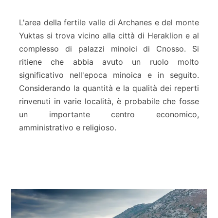
a
e
L'area della fertile valle di Archanes e del monte
o
Yuktas si trova vicino alla città di Heraklion e al
l
complesso di palazzi minoici di Cnosso. Si
o
ritiene che abbia avuto un ruolo molto
g
i
significativo nell'epoca minoica e in seguito.
c
Considerando la quantità e la qualità dei reperti
a
rinvenuti in varie località, è probabile che fosse
l
un importante centro economico,
s
i
amministrativo e religioso.
t
e
s
o
f
A
r
c