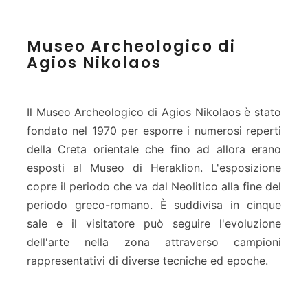
M
Museo Archeologico di
u
Agios Nikolaos
s
e
o
A
Il Museo Archeologico di Agios Nikolaos è stato
r
fondato nel 1970 per esporre i numerosi reperti
c
della Creta orientale che fino ad allora erano
h
esposti al Museo di Heraklion. L'esposizione
e
o
copre il periodo che va dal Neolitico alla fine del
l
periodo greco-romano. È suddivisa in cinque
o
sale e il visitatore può seguire l'evoluzione
g
dell'arte nella zona attraverso campioni
i
c
rappresentativi di diverse tecniche ed epoche.
o
d
i