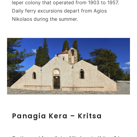
leper colony that operated from 1903 to 1957.
Daily ferry excursions depart from Agios
Nikolaos during the summer.
P
Panagia Kera – Kritsa
a
n
a
g