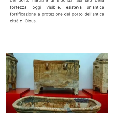
del porto naturale di Elounda. Sul sito della
a
–
fortezza, oggi visibile, esisteva un'antica
L
fortificazione a protezione del porto dell'antica
a
città di Olous.
s
s
i
t
h
i
R
e
g
i
o
n