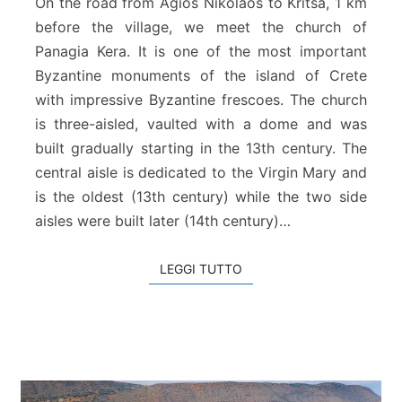
On the road from Agios Nikolaos to Kritsa, 1 km
i
before the village, we meet the church of
a
Panagia Kera. It is one of the most important
K
Byzantine monuments of the island of Crete
e
r
with impressive Byzantine frescoes. The church
a
is three-aisled, vaulted with a dome and was
–
built gradually starting in the 13th century. The
K
central aisle is dedicated to the Virgin Mary and
r
is the oldest (13th century) while the two side
i
t
aisles were built later (14th century)…
s
a
LEGGI TUTTO
LEGGI TUTTO