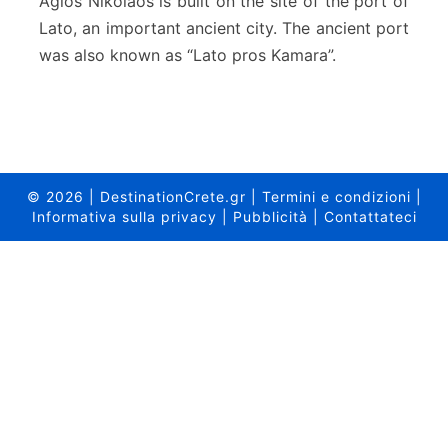
Agios Nikolaos is built on the site of the port of
y
Lato, an important ancient city. The ancient port
o
was also known as “Lato pros Kamara”.
f
A
g
i
o
s
N
© 2026
|
DestinationCrete.gr
|
Termini e condizioni
|
i
Informativa sulla privacy
|
Pubblicità
|
Contattateci
k
o
l
a
o
s
–
C
r
e