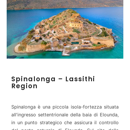
S
Spinalonga – Lassithi
p
Region
i
n
a
l
Spinalonga è una piccola isola-fortezza situata
o
all'ingresso settentrionale della baia di Elounda,
n
in un punto strategico che assicura il controllo
g