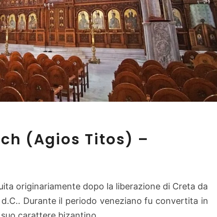
S
ch (Agios Titos) –
a
i
n
t
uita originariamente dopo la liberazione di Creta da
T
 d.C.. Durante il periodo veneziano fu convertita in
i
t
 suo carattere bizantino.