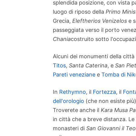
splendida posizione, con vista 
luogo di riposo della
Primo Minis
Grecia,
Eleftherios Venizelos
e s
passeggiata verso il porto venezia
Chania
costruito sotto l'occupa
Alcuni dei monumenti della città
Titos
,
Santa Caterina
, e
San Pie
Pareti veneziane
e
Tomba di Nik
In
Rethymno
, il
Fortezza
, il
Font
dell'orologio
(che non esiste più) 
Troverete anche il
Kara Musa Pa
in città che a breve distanza. Le
monasteri di
San Giovanni il Te