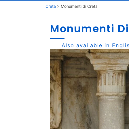
Creta
>
Monumenti di Creta
Monumenti Di
Also available in
Engli