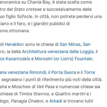
panoramica su
Chania
Bay, è stata scelta come
tro
del
Stato cretese
e successivamente della
uo figlio Sofocle. In città, non potrete perdervi una
no e il faro, e i giardini pubblici di
zione ottomana.
 di
Heraklion
sono le chiese di
San Minas
,
San
tro
, la bella
Architettura veneziana della Loggia
, il
os Kazantzakis
e
Morosini (or Lion’s) Fountain
.
ana veneziana Rimondi
, il
Porta Guora
e il
Torre
segnalano i punti di riferimento più noti della città.
sha
e
Moschee di Veli Pasa
e numerose chiese sia
 chiese di
Timios Stavros
, e
Quattro martiri
e i
ologo
,
Panagia Chalevi
, e
Arkadi
si trovano tutti