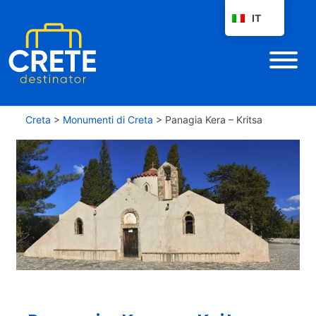
IT
Creta
>
Monumenti di Creta
>
Panagia Kera – Kritsa
P