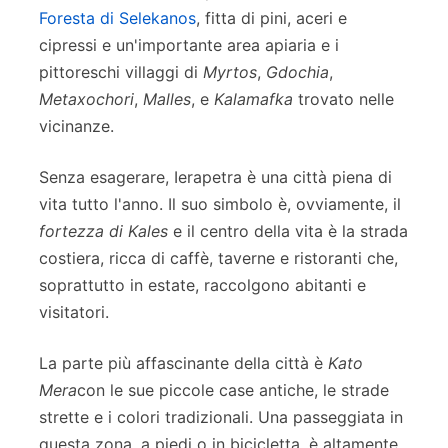
Foresta di Selekanos
, fitta di pini, aceri e
cipressi e un'importante area apiaria e i
pittoreschi villaggi di
Myrtos
,
Gdochia
,
Metaxochori
,
Malles
, e
Kalamafka
trovato nelle
vicinanze.
Senza esagerare, Ierapetra è una città piena di
vita tutto l'anno. Il suo simbolo è, ovviamente, il
fortezza di Kales
e il centro della vita è la strada
costiera, ricca di caffè, taverne e ristoranti che,
soprattutto in estate, raccolgono abitanti e
visitatori.
La parte più affascinante della città è
Kato
Mera
con le sue piccole case antiche, le strade
strette e i colori tradizionali. Una passeggiata in
questa zona, a piedi o in bicicletta, è altamente