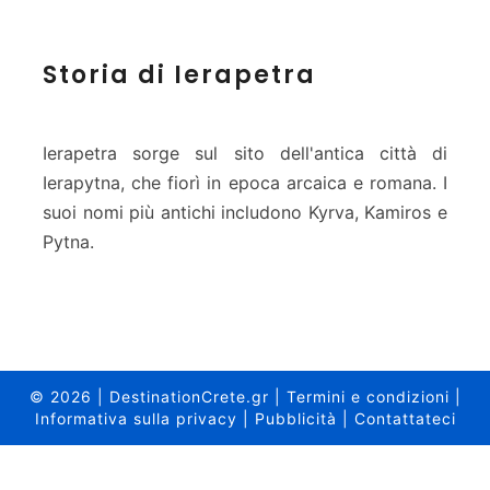
S
Storia di Ierapetra
t
o
r
i
Ierapetra sorge sul sito dell'antica città di
a
Ierapytna, che fiorì in epoca arcaica e romana. I
d
suoi nomi più antichi includono Kyrva, Kamiros e
i
Pytna.
I
e
r
a
p
e
t
© 2026
|
DestinationCrete.gr
|
Termini e condizioni
|
r
Informativa sulla privacy
|
Pubblicità
|
Contattateci
a