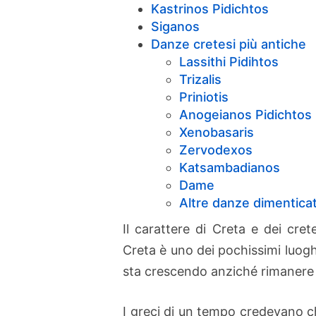
Kastrinos Pidichtos
Siganos
Danze cretesi più antiche
Lassithi Pidihtos
Trizalis
Priniotis
Anogeianos Pidichtos
Xenobasaris
Zervodexos
Katsambadianos
Dame
Altre danze dimentica
Il carattere di Creta e dei crete
Creta è uno dei pochissimi luoghi
sta crescendo anziché rimanere s
I greci di un tempo credevano c