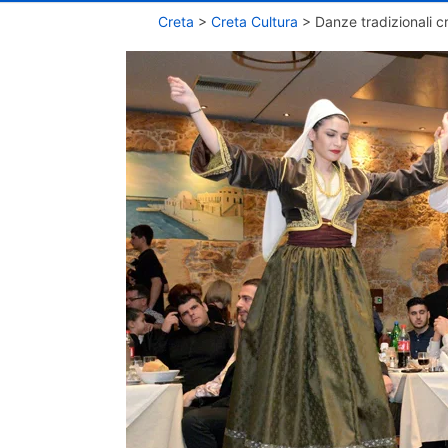
Creta
>
Creta Cultura
>
Danze tradizionali c