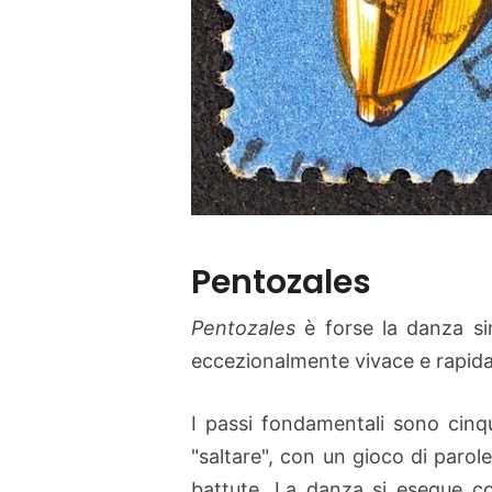
Pentozales
Pentozales
è forse la danza sim
eccezionalmente vivace e rapida,
I passi fondamentali sono cinq
"saltare", con un gioco di parole
battute. La danza si esegue con