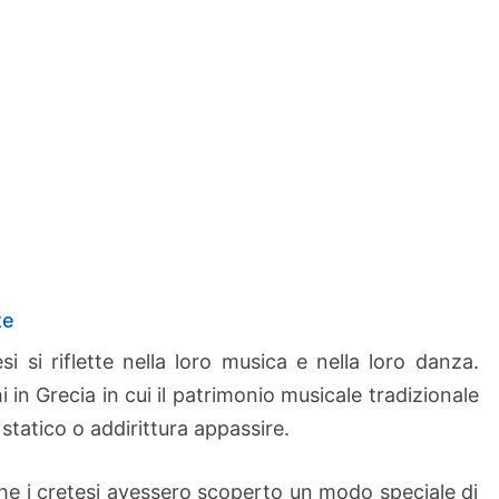
o
n
a
l
i
c
r
e
t
e
s
te
i
si si riflette nella loro musica e nella loro danza.
 in Grecia in cui il patrimonio musicale tradizionale
tatico o addirittura appassire.
he i cretesi avessero scoperto un modo speciale di