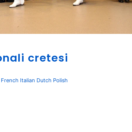
D
nali cretesi
a
n
z
e
French
Italian
Dutch
Polish
t
r
a
d
i
z
i