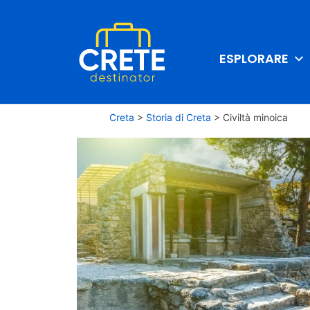
ESPLORARE
Creta
>
Storia di Creta
>
Civiltà minoica