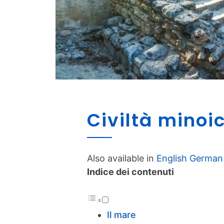
Civiltà minoi
Also available in
English
German
Indice dei contenuti
Il mare