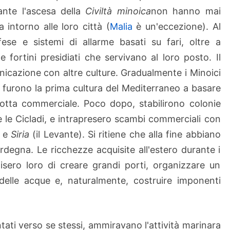
ante l'ascesa della
Civiltà minoica
non hanno mai
 intorno alle loro città (
Malia
è un'eccezione). Al
ifese e sistemi di allarme basati su fari, oltre a
e fortini presidiati che servivano al loro posto. Il
icazione con altre culture. Gradualmente i Minoici
e furono la prima cultura del Mediterraneo a basare
lotta commerciale. Poco dopo, stabilirono colonie
me le Cicladi, e intrapresero scambi commerciali con
e
Siria
(il Levante). Si ritiene che alla fine abbiano
ardegna. Le ricchezze acquisite all'estero durante i
isero loro di creare grandi porti, organizzare un
 delle acque e, naturalmente, costruire imponenti
ntati verso se stessi, ammiravano l'attività marinara