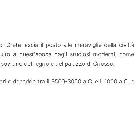
o
i
c
a
di Creta lascia il posto alle meraviglie della civiltà
buito a quest'epoca dagli studiosi moderni, come
, sovrano del regno e del palazzo di Cnosso.
iorì e decadde tra il 3500-3000 a.C. e il 1000 a.C. e