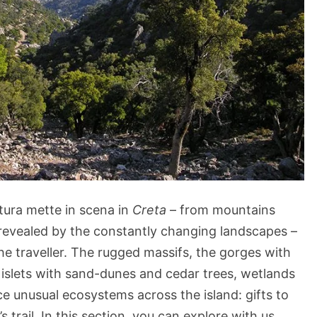
atura mette in scena in
Creta
– from mountains
 revealed by the constantly changing landscapes –
e traveller. The rugged massifs, the gorges with
ne islets with sand-dunes and cedar trees, wetlands
ce unusual ecosystems across the island: gifts to
s trail. In this section, you can explore with us