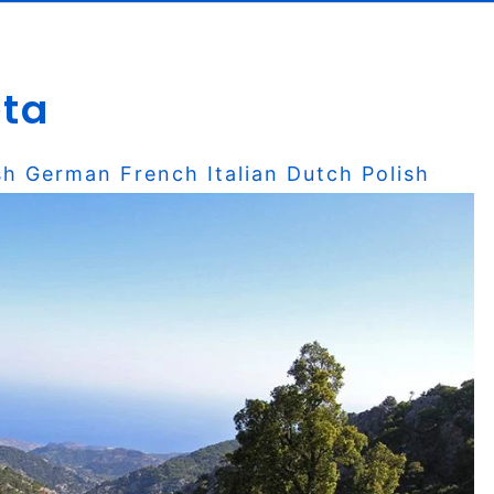
eta
sh
German
French
Italian
Dutch
Polish