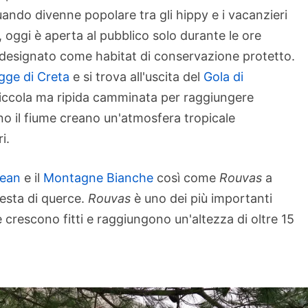
uando divenne popolare tra gli hippy e i vacanzieri
a, oggi è aperta al pubblico solo durante le ore
e designato come habitat di conservazione protetto.
gge di Creta
e si trova all'uscita del
Gola di
piccola ma ripida camminata per raggiungere
o il fiume creano un'atmosfera tropicale
i.
tean
e il
Montagne Bianche
così come
Rouvas
a
resta di querce.
Rouvas
è uno dei più importanti
he crescono fitti e raggiungono un'altezza di oltre 15