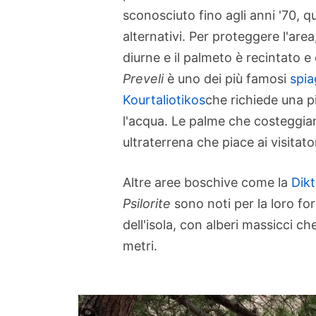
sconosciuto fino agli anni '70, q
alternativi. Per proteggere l'are
diurne e il palmeto è recintato 
Preveli
è uno dei più famosi
spia
Kourtaliotikos
che richiede una 
l'acqua. Le palme che costeggian
ultraterrena che piace ai visitator
Altre aree boschive come la
Dik
Psilorite
sono noti per la loro fo
dell'isola, con alberi massicci c
metri.