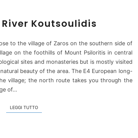
L
River Koutsoulidis
a
k
e
ose to the village of Zaros on the southern side of
V
lage on the foothills of Mount Psiloritis in central
o
ological sites and monasteries but is mostly visited
t
o
 natural beauty of the area. The E4 European long-
m
he village; the north route takes you through the
o
age of…
s
–
LEGGI TUTTO
LEGGI TUTTO
R
i
v
e