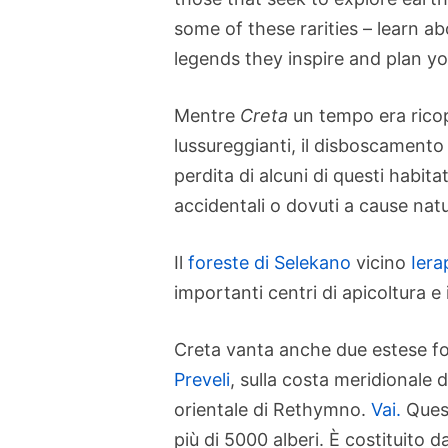
some of these rarities – learn a
legends they inspire and plan you
Mentre
Creta
un tempo era ricop
lussureggianti, il disboscamento 
perdita di alcuni di questi habita
accidentali o dovuti a cause natu
Il
foreste di Selekano
vicino
Iera
importanti centri di apicoltura e 
Creta vanta anche due estese fore
Preveli
, sulla costa meridionale 
orientale di Rethymno.
Vai.
Quest
più di 5000 alberi. È costituito 