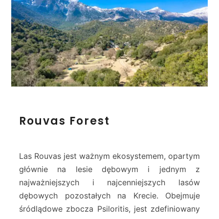
a
–
A
n
o
g
e
i
a
R
Rouvas Forest
o
u
v
a
Las Rouvas jest ważnym ekosystemem, opartym
s
głównie na lesie dębowym i jednym z
F
najważniejszych i najcenniejszych lasów
o
dębowych pozostałych na Krecie. Obejmuje
r
e
śródlądowe zbocza Psiloritis, jest zdefiniowany
s