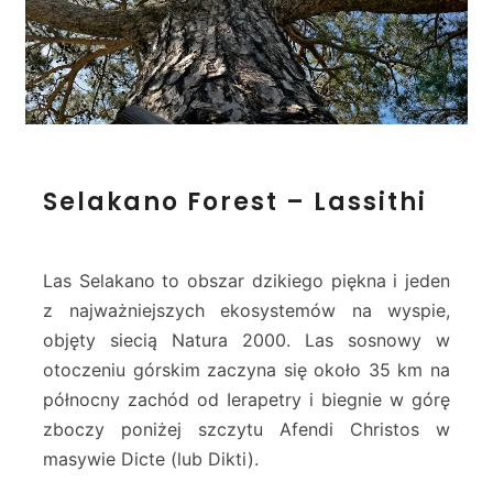
S
Selakano Forest – Lassithi
e
l
a
k
Las Selakano to obszar dzikiego piękna i jeden
a
z najważniejszych ekosystemów na wyspie,
n
objęty siecią Natura 2000. Las sosnowy w
o
otoczeniu górskim zaczyna się około 35 km na
F
o
północny zachód od Ierapetry i biegnie w górę
r
zboczy poniżej szczytu Afendi Christos w
e
masywie Dicte (lub Dikti).
s