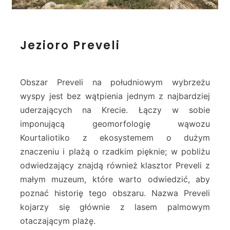
J
Jezioro Preveli
e
z
i
o
Obszar Preveli na południowym wybrzeżu
r
wyspy jest bez wątpienia jednym z najbardziej
o
uderzających na Krecie. Łączy w sobie
P
imponującą geomorfologię wąwozu
r
e
Kourtaliotiko z ekosystemem o dużym
v
znaczeniu i plażą o rzadkim pięknie; w pobliżu
e
odwiedzający znajdą również klasztor Preveli z
l
małym muzeum, które warto odwiedzić, aby
i
poznać historię tego obszaru. Nazwa Preveli
kojarzy się głównie z lasem palmowym
otaczającym plażę.