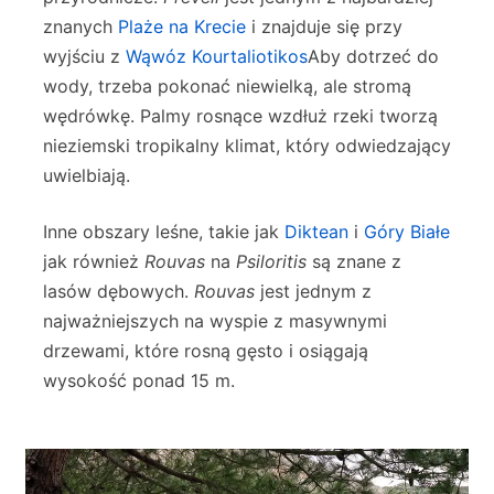
znanych
Plaże na Krecie
i znajduje się przy
wyjściu z
Wąwóz Kourtaliotikos
Aby dotrzeć do
wody, trzeba pokonać niewielką, ale stromą
wędrówkę. Palmy rosnące wzdłuż rzeki tworzą
nieziemski tropikalny klimat, który odwiedzający
uwielbiają.
Inne obszary leśne, takie jak
Diktean
i
Góry Białe
jak również
Rouvas
na
Psiloritis
są znane z
lasów dębowych.
Rouvas
jest jednym z
najważniejszych na wyspie z masywnymi
drzewami, które rosną gęsto i osiągają
wysokość ponad 15 m.