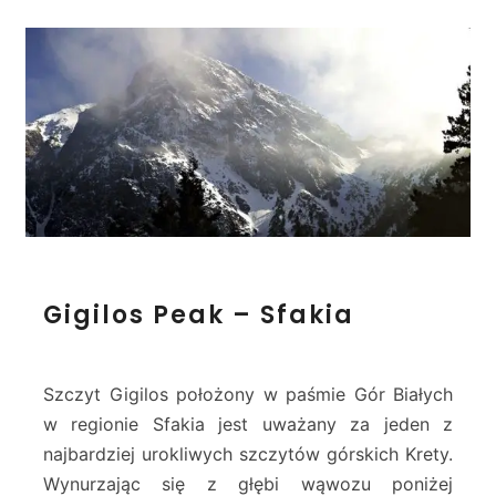
G
Gigilos Peak – Sfakia
i
g
i
l
Szczyt Gigilos położony w paśmie Gór Białych
o
w regionie Sfakia jest uważany za jeden z
s
najbardziej urokliwych szczytów górskich Krety.
P
Wynurzając się z głębi wąwozu poniżej
e