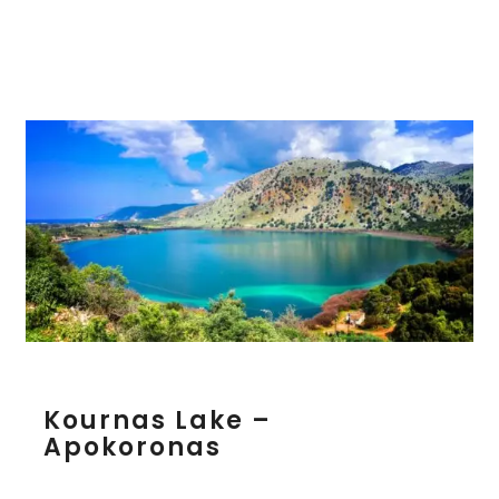
K
Kournas Lake –
o
Apokoronas
u
r
n