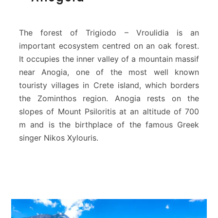
g
i
o
The forest of Trigiodo – Vroulidia is an
d
important ecosystem centred on an oak forest.
o
It occupies the inner valley of a mountain massif
F
near Anogia, one of the most well known
o
r
touristy villages in Crete island, which borders
e
the Zominthos region. Anogia rests on the
s
slopes of Mount Psiloritis at an altitude of 700
t
m and is the birthplace of the famous Greek
–
V
singer Nikos Xylouris.
r
o
u
l
i
d
i