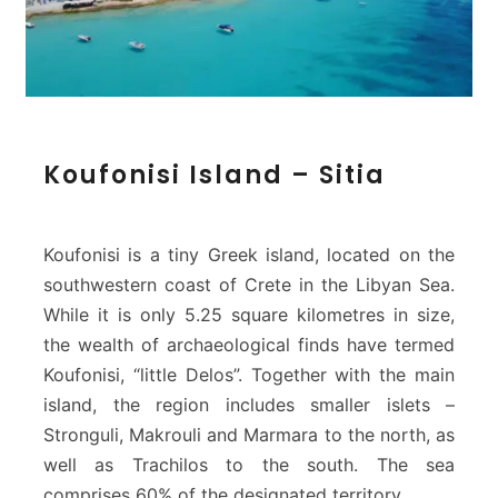
K
Koufonisi Island – Sitia
o
u
f
o
Koufonisi is a tiny Greek island, located on the
n
southwestern coast of Crete in the Libyan Sea.
i
While it is only 5.25 square kilometres in size,
s
the wealth of archaeological finds have termed
i
I
Koufonisi, “little Delos”. Together with the main
s
island, the region includes smaller islets –
l
Stronguli, Makrouli and Marmara to the north, as
a
well as Trachilos to the south. The sea
n
comprises 60% of the designated territory.
d