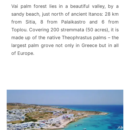
a
Vai palm forest lies in a beautiful valley, by a
l
sandy beach, just north of ancient Itanos: 28 km
m
from Sitia, 8 from Palaikastro and 6 from
o
Toplou. Covering 200 stremmata (50 acres), it is
w
y
made up of the native Theophrastus palms – the
V
largest palm grove not only in Greece but in all
a
of Europe.
i