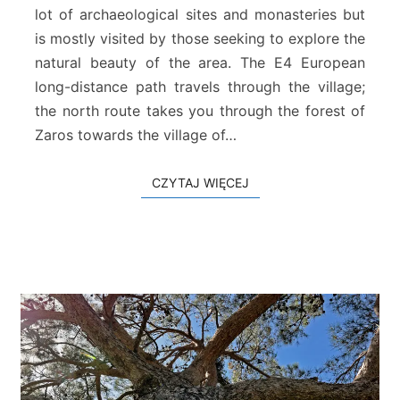
s
lot of archaeological sites and monasteries but
–
is mostly visited by those seeking to explore the
R
natural beauty of the area. The E4 European
i
long-distance path travels through the village;
v
e
the north route takes you through the forest of
r
Zaros towards the village of…
K
o
CZYTAJ WIĘCEJ
CZYTAJ WIĘCEJ
u
t
s
o
u
l
i
d
i
s