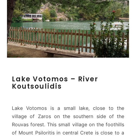
L
Lake Votomos – River
a
Koutsoulidis
k
e
V
o
Lake Votomos is a small lake, close to the
t
village of Zaros on the southern side of the
o
Rouvas forest. This small village on the foothills
m
of Mount Psiloritis in central Crete is close to a
o