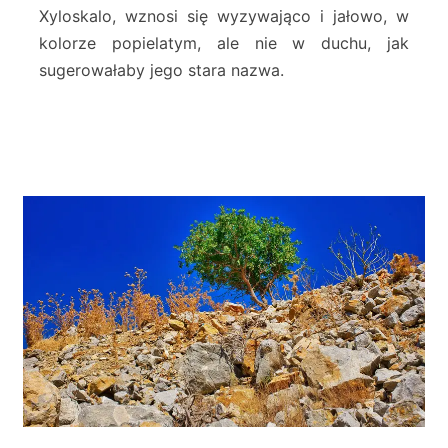
a
Xyloskalo, wznosi się wyzywająco i jałowo, w
k
kolorze popielatym, ale nie w duchu, jak
–
sugerowałaby jego stara nazwa.
S
f
a
k
i
a