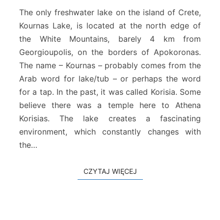
a
The only freshwater lake on the island of Crete,
s
Kournas Lake, is located at the north edge of
L
the White Mountains, barely 4 km from
a
Georgioupolis, on the borders of Apokoronas.
k
e
The name – Kournas – probably comes from the
–
Arab word for lake/tub – or perhaps the word
A
for a tap. In the past, it was called Korisia. Some
p
believe there was a temple here to Athena
o
k
Korisias. The lake creates a fascinating
o
environment, which constantly changes with
r
the…
o
n
a
CZYTAJ WIĘCEJ
CZYTAJ WIĘCEJ
s