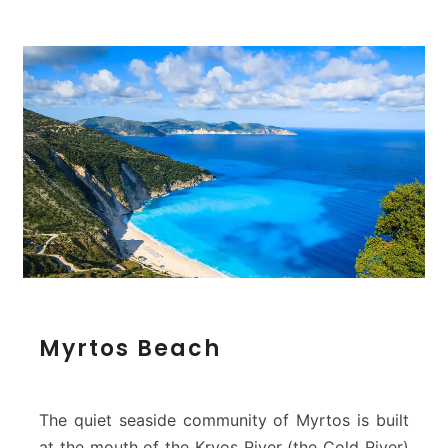
M
Myrtos Beach
y
r
t
o
The quiet seaside community of Myrtos is built
s
at the mouth of the Kryos River (the Cold River)