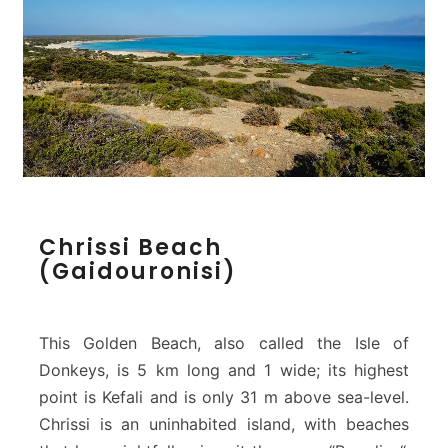
C
Chrissi Beach
h
(Gaidouronisi)
r
i
s
s
This Golden Beach, also called the Isle of
i
Donkeys, is 5 km long and 1 wide; its highest
B
point is Kefali and is only 31 m above sea-level.
e
Chrissi is an uninhabited island, with beaches
a
c