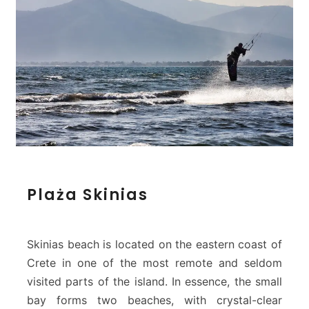
P
Plaża Skinias
l
a
ż
a
Skinias beach is located on the eastern coast of
S
Crete in one of the most remote and seldom
k
visited parts of the island. In essence, the small
i
bay forms two beaches, with crystal-clear
n