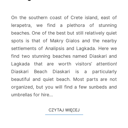
g
k
o
a
u
d
On the southern coast of Crete island, east of
f
a
Ierapetra, we find a plethora of stunning
a
B
beaches. One of the best but still relatively quiet
s
e
spots is that of Makry Gialos and the nearby
a
c
settlements of Analipsis and Lagkada. Here we
h
find two stunning beaches named Diaskari and
–
Lagkada that are worth visitors’ attention!
D
Diaskari Beach Diaskari is a particularly
i
a
beautiful and quiet beach. Most parts are not
s
organized, but you will find a few sunbeds and
k
umbrellas for hire…
a
r
i
CZYTAJ WIĘCEJ
CZYTAJ WIĘCEJ
–
L