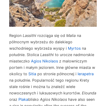
Region
Lassithi
rozciąga się od
Malia
na
północnym wybrzeżu do dalekiego
wschodniego wybrzeża wyspy i
Myrtos
na
południe. Stolica
Lassithi
to urocze nadmorskie
miasteczko
Agios Nikolaos
z malowniczym
portem i małym jeziorem. Inne główne miasta w
okolicy to
Sitia
po stronie północnej i
Ierapetra
na południe. Popularność tego regionu Krety
stale rośnie i można tu znaleźć wiele
nowoczesnych i luksusowych kurortów.
Elounda
oraz
Plaka
blisko
Agios Nikolaos
have also seen
a rise in popularity after the success of the