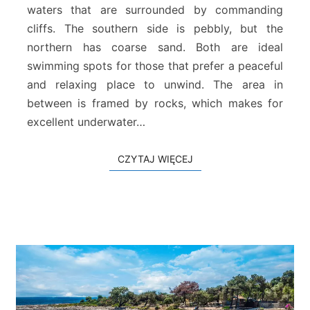
i
waters that are surrounded by commanding
a
cliffs. The southern side is pebbly, but the
s
northern has coarse sand. Both are ideal
swimming spots for those that prefer a peaceful
and relaxing place to unwind. The area in
between is framed by rocks, which makes for
excellent underwater…
CZYTAJ WIĘCEJ
CZYTAJ WIĘCEJ