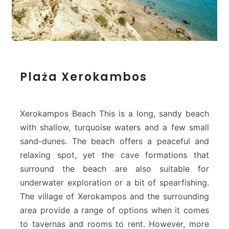
P
Plaża Xerokambos
l
a
ż
a
Xerokampos Beach This is a long, sandy beach
X
with shallow, turquoise waters and a few small
e
sand-dunes. The beach offers a peaceful and
r
relaxing spot, yet the cave formations that
o
k
surround the beach are also suitable for
a
underwater exploration or a bit of spearfishing.
m
The village of Xerokampos and the surrounding
b
area provide a range of options when it comes
o
to tavernas and rooms to rent. However, more
s