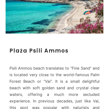
P
Plaża Psili Ammos
l
a
ż
a
Psili Ammos beach translates to “Fine Sand” and
P
is located very close to the world-famous Palm
s
Forest Beach or “Vai”. It is a small delightful
i
beach with soft golden sand and crystal clear
l
i
waters, offering a much more secluded
A
experience. In previous decades, just like Vai,
m
this spot was popular with naturists and