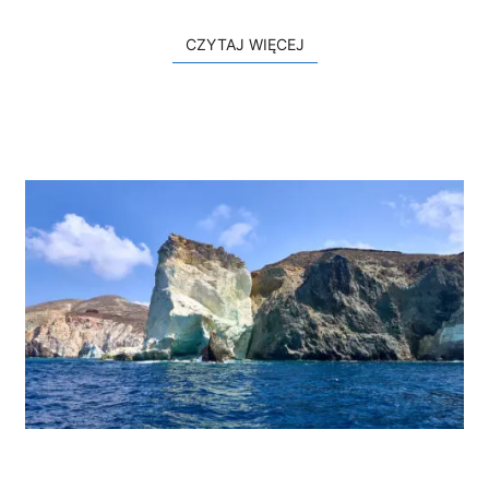
k
i
CZYTAJ WIĘCEJ
CZYTAJ WIĘCEJ
B
e
a
c
h
P