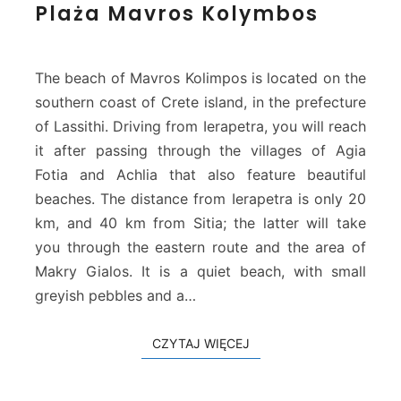
Plaża Mavros Kolymbos
l
a
ż
a
The beach of Mavros Kolimpos is located on the
M
southern coast of Crete island, in the prefecture
a
of Lassithi. Driving from Ierapetra, you will reach
v
it after passing through the villages of Agia
r
o
Fotia and Achlia that also feature beautiful
s
beaches. The distance from Ierapetra is only 20
K
km, and 40 km from Sitia; the latter will take
o
you through the eastern route and the area of
l
Makry Gialos. It is a quiet beach, with small
y
m
greyish pebbles and a…
b
o
CZYTAJ WIĘCEJ
CZYTAJ WIĘCEJ
s