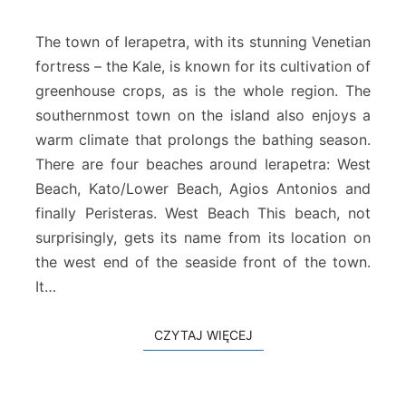
ż
a
The town of Ierapetra, with its stunning Venetian
I
fortress – the Kale, is known for its cultivation of
e
greenhouse crops, as is the whole region. The
r
southernmost town on the island also enjoys a
a
p
warm climate that prolongs the bathing season.
e
There are four beaches around Ierapetra: West
t
Beach, Kato/Lower Beach, Agios Antonios and
r
finally Peristeras. West Beach This beach, not
a
surprisingly, gets its name from its location on
the west end of the seaside front of the town.
It…
CZYTAJ WIĘCEJ
CZYTAJ WIĘCEJ