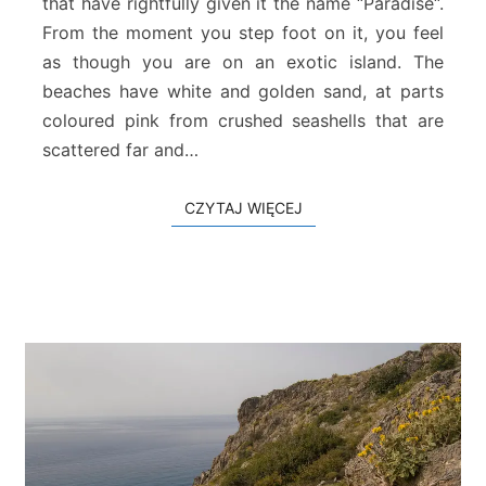
that have rightfully given it the name “Paradise“.
h
From the moment you step foot on it, you feel
(
as though you are on an exotic island. The
G
beaches have white and golden sand, at parts
a
i
coloured pink from crushed seashells that are
d
scattered far and…
o
u
CZYTAJ WIĘCEJ
CZYTAJ WIĘCEJ
r
o
n
i
s
i
)