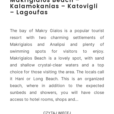
Makrigialos Beach –
a
Kalamokanias – Katovigli
k
– Lagoufas
r
i
g
i
The bay of Makry Gialos is a popular tourist
a
resort with two charming settlements of
l
Makrigialos and Analipsi and plenty of
o
s
swimming spots for visitors to enjoy.
B
Makrigialos Beach is a lovely spot, with sand
e
and shallow crystal-clear waters and a top
a
choice for those visiting the area. The locals call
c
it Hani or Long Beach. This is an organized
h
–
beach, where in addition to the expected
K
sunbeds and showers, you will have close
a
access to hotel rooms, shops and…
l
a
m
CZYTAJ WIĘCEJ
CZYTAJ WIĘCEJ