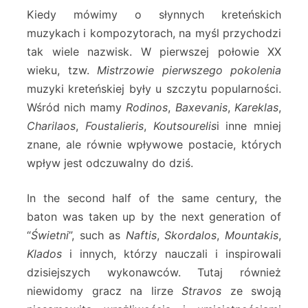
Kiedy mówimy o słynnych kreteńskich
muzykach i kompozytorach, na myśl przychodzi
tak wiele nazwisk. W pierwszej połowie XX
wieku, tzw.
Mistrzowie pierwszego pokolenia
muzyki kreteńskiej były u szczytu popularności.
Wśród nich mamy
Rodinos
,
Baxevanis
,
Kareklas
,
Charilaos
,
Foustalieris
,
Koutsourelis
i inne mniej
znane, ale równie wpływowe postacie, których
wpływ jest odczuwalny do dziś.
In the second half of the same century, the
baton was taken up by the next generation of
“
Świetni
”, such as
Naftis
,
Skordalos
,
Mountakis
,
Klados
i innych, którzy nauczali i inspirowali
dzisiejszych wykonawców. Tutaj również
niewidomy gracz na lirze
Stravos
ze swoją