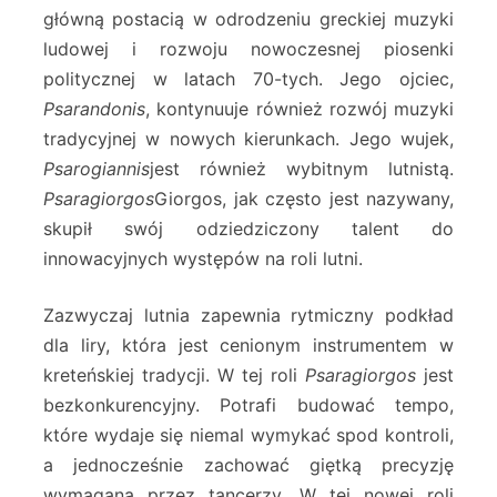
główną postacią w odrodzeniu greckiej muzyki
ludowej i rozwoju nowoczesnej piosenki
politycznej w latach 70-tych. Jego ojciec,
Psarandonis
, kontynuuje również rozwój muzyki
tradycyjnej w nowych kierunkach. Jego wujek,
Psarogiannis
jest również wybitnym lutnistą.
Psaragiorgos
Giorgos, jak często jest nazywany,
skupił swój odziedziczony talent do
innowacyjnych występów na roli lutni.
Zazwyczaj lutnia zapewnia rytmiczny podkład
dla liry, która jest cenionym instrumentem w
kreteńskiej tradycji. W tej roli
Psaragiorgos
jest
bezkonkurencyjny. Potrafi budować tempo,
które wydaje się niemal wymykać spod kontroli,
a jednocześnie zachować giętką precyzję
wymaganą przez tancerzy. W tej nowej roli