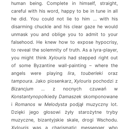
human being. Complete in himself, straight,
careful with his word, happy to be in tune in all
he did. You could not lie to him … with his
disarming chuckle and his clear gaze he would
unmask you and oblige you to admit to your
falsehood. He knew how to expose hypocrisy,
to reveal the solemnity of truth. As a lyra-player,
you might think
Xylouris
had stepped right out
of some Byzantine wall-painting – where the
angels were playing
lira
,
touberleki
oraz
tampoura
. Jako piosenkarz,
Xylouris
pochodzi z
Bizancjum
... z nocnych czuwań w
Konstantynopol
kiedy
Damaszek
skomponowane
i
Romanos
w
Melodysta
podjął muzyczny lot.
Dzięki jego głosowi żyły starożytne tryby
muzyczne, bizantyjskie skale, drogi Wschodu.
Xylouris
was a charismatic messenger who