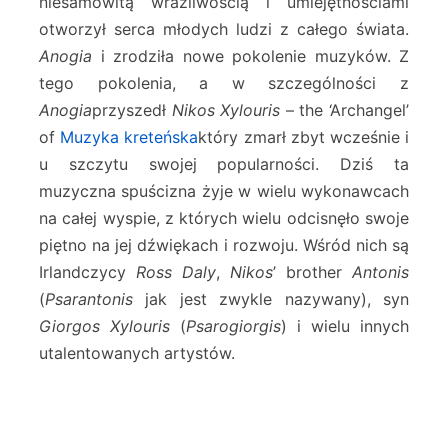
niesamowitą wrażliwością i umiejętnościami
otworzył serca młodych ludzi z całego świata.
Anogia
i zrodziła nowe pokolenie muzyków. Z
tego pokolenia, a w szczególności z
Anogia
przyszedł
Nikos Xylouris
– the ‘Archangel’
of
Muzyka kreteńska
który zmarł zbyt wcześnie i
u szczytu swojej popularności. Dziś ta
muzyczna spuścizna żyje w wielu wykonawcach
na całej wyspie, z których wielu odcisnęło swoje
piętno na jej dźwiękach i rozwoju. Wśród nich są
Irlandczycy
Ross Daly
,
Nikos
’ brother
Antonis
(
Psarantonis
jak jest zwykle nazywany), syn
Giorgos Xylouris
(
Psarogiorgis
) i wielu innych
utalentowanych artystów.