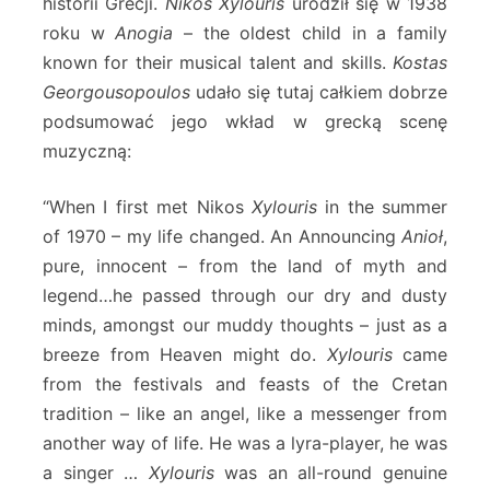
historii Grecji.
Nikos Xylouris
urodził się w 1938
roku w
Anogia
– the oldest child in a family
known for their musical talent and skills.
Kostas
Georgousopoulos
udało się tutaj całkiem dobrze
podsumować jego wkład w grecką scenę
muzyczną:
“When I first met Nikos
Xylouris
in the summer
of 1970 – my life changed. An Announcing
Anioł
,
pure, innocent – from the land of myth and
legend…he passed through our dry and dusty
minds, amongst our muddy thoughts – just as a
breeze from Heaven might do.
Xylouris
came
from the festivals and feasts of the Cretan
tradition – like an angel, like a messenger from
another way of life. He was a lyra-player, he was
a singer …
Xylouris
was an all-round genuine