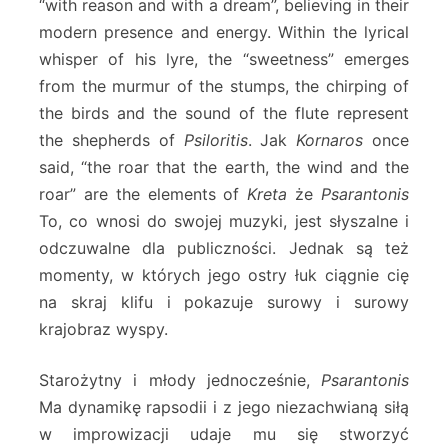
“with reason and with a dream”, believing in their
modern presence and energy. Within the lyrical
whisper of his lyre, the “sweetness” emerges
from the murmur of the stumps, the chirping of
the birds and the sound of the flute represent
the shepherds of
Psiloritis
. Jak
Kornaros
once
said, “the roar that the earth, the wind and the
roar” are the elements of
Kreta
że
Psarantonis
To, co wnosi do swojej muzyki, jest słyszalne i
odczuwalne dla publiczności. Jednak są też
momenty, w których jego ostry łuk ciągnie cię
na skraj klifu i pokazuje surowy i surowy
krajobraz wyspy.
Starożytny i młody jednocześnie,
Psarantonis
Ma dynamikę rapsodii i z jego niezachwianą siłą
w improwizacji udaje mu się stworzyć