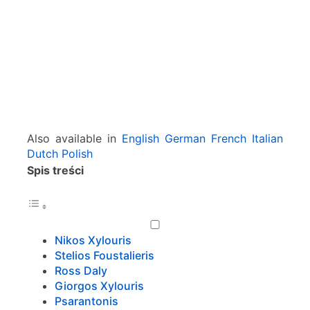
n
s
&
C
o
m
p
o
s
Also available in
English
German
French
Italian
e
Dutch
Polish
r
Spis treści
s
Nikos Xylouris
Stelios Foustalieris
Ross Daly
Giorgos Xylouris
Psarantonis