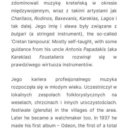
zdominowali muzykę kreteńską w okresie
międzywojennym, wraz z takimi artystami jak
Charilaos
,
Rodinos
,
Baxevanis
,
Kareklas
,
Lagos
i
tak dalej. Jego imię i sława były związane z
bulgari
(a stringed instrument), the so-called
‘Cretan tampoura’. Mostly self-taught, with some
guidance from his uncle
Antonis Papadakis
(aka
Kareklas
)
Foustalieris
rozwinął się w
prawdziwego wirtuoza instrumentów.
Jego kariera profesjonalnego muzyka
rozpoczęła się w młodym wieku. Uczestniczył w
lokalnych zespołach folklorystycznych na
weselach, chrzcinach i innych uroczystościach.
festiwale
(
glendia
) in the villages of the area.
Later he became a watchmaker too. In 1937 he
made his first album – Odeon, the first of a total