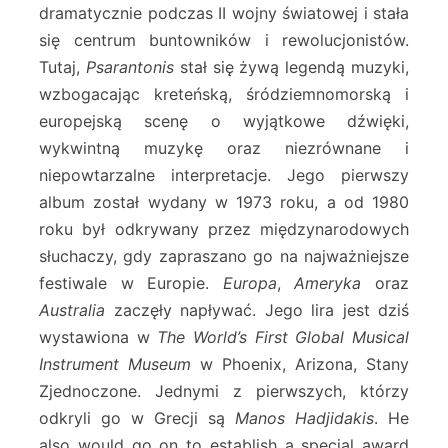
dramatycznie podczas II wojny światowej i stała
się centrum buntowników i rewolucjonistów.
Tutaj,
Psarantonis
stał się żywą legendą muzyki,
wzbogacając kreteńską, śródziemnomorską i
europejską scenę o wyjątkowe dźwięki,
wykwintną muzykę oraz niezrównane i
niepowtarzalne interpretacje. Jego pierwszy
album został wydany w 1973 roku, a od 1980
roku był odkrywany przez międzynarodowych
słuchaczy, gdy zapraszano go na najważniejsze
festiwale w Europie.
Europa
,
Ameryka
oraz
Australia
zaczęły napływać. Jego lira jest dziś
wystawiona w
The World’s First Global Musical
Instrument Museum
w Phoenix, Arizona, Stany
Zjednoczone. Jednymi z pierwszych, którzy
odkryli go w Grecji są
Manos Hadjidakis
. He
also would go on to establish a special award