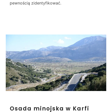
pewnością zidentyfikować.
z
i
n
i
a
O
Osada minojska w Karfi
s