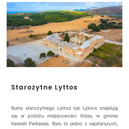
s
&
A
p
h
r
o
d
i
t
e
S
Starożytne Lyttos
t
a
r
o
Ruiny starożytnego Lyttos lub Lyktos znajdują
ż
się w pobliżu miejscowości Xidas, w gminie
y
Kastelli Pediadas. Było to jedno z najstarszych,
t