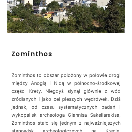
Z
Zominthos
o
m
i
n
Zominthos to obszar położony w połowie drogi
t
między Anogią i Nidą w północno-środkowej
h
części Krety. Niegdyś słynął głównie z wód
o
źródlanych i jako cel pieszych wędrówek. Dziś
s
jednak, od czasu systematycznych badań i
wykopalisk archeologa Giannisa Sakellarakisa,
Zominthos stało się jednym z najważniejszych
stanowisk archeologicznych na Krecie.