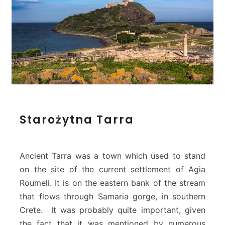
S
Starożytna Tarra
t
a
r
o
Ancient Tarra was a town which used to stand
ż
on the site of the current settlement of Agia
y
Roumeli. It is on the eastern bank of the stream
t
that flows through Samaria gorge, in southern
n
a
Crete. It was probably quite important, given
T
the fact that it was mentioned by numerous