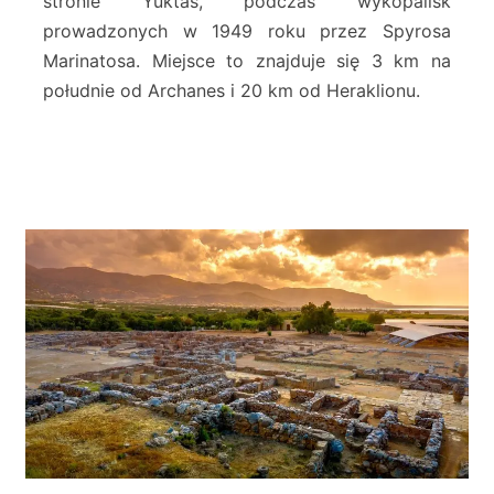
stronie Yuktas, podczas wykopalisk
a
prowadzonych w 1949 roku przez Spyrosa
w
i
Marinatosa. Miejsce to znajduje się 3 km na
l
południe od Archanes i 20 km od Heraklionu.
l
a
V
a
t
h
y
p
e
t
r
o