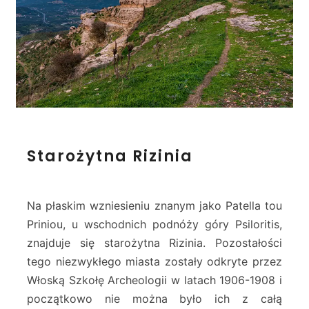
S
Starożytna Rizinia
t
a
r
o
Na płaskim wzniesieniu znanym jako Patella tou
ż
Priniou, u wschodnich podnóży góry Psiloritis,
y
znajduje się starożytna Rizinia. Pozostałości
t
tego niezwykłego miasta zostały odkryte przez
n
a
Włoską Szkołę Archeologii w latach 1906-1908 i
R
początkowo nie można było ich z całą
i