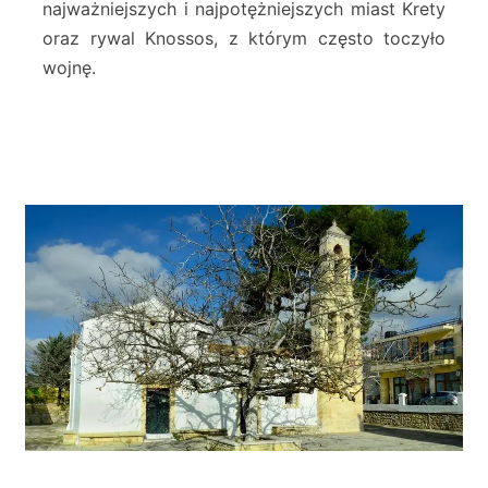
najważniejszych i najpotężniejszych miast Krety
n
e
oraz rywal Knossos, z którym często toczyło
L
wojnę.
y
t
t
o
s