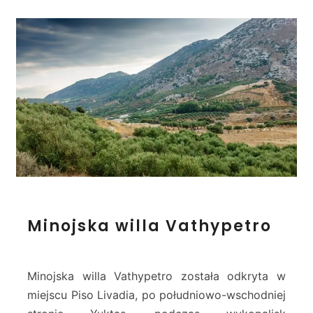
f
A
r
c
h
a
n
e
s
&
Y
u
k
t
M
a
Minojska willa Vathypetro
i
s
n
o
j
Minojska willa Vathypetro została odkryta w
s
miejscu Piso Livadia, po południowo-wschodniej
k