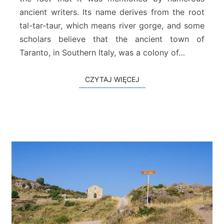
a
ancient writers. Its name derives from the root
r
tal-tar-taur, which means river gorge, and some
r
scholars believe that the ancient town of
a
Taranto, in Southern Italy, was a colony of…
CZYTAJ WIĘCEJ
CZYTAJ WIĘCEJ