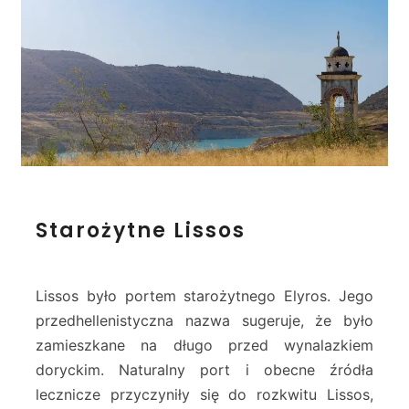
o
g
i
c
z
n
e
w
G
o
r
S
Starożytne Lissos
t
t
y
a
n
r
i
o
Lissos było portem starożytnego Elyros. Jego
e
ż
przedhellenistyczna nazwa sugeruje, że było
y
zamieszkane na długo przed wynalazkiem
t
doryckim. Naturalny port i obecne źródła
n
e
lecznicze przyczyniły się do rozkwitu Lissos,