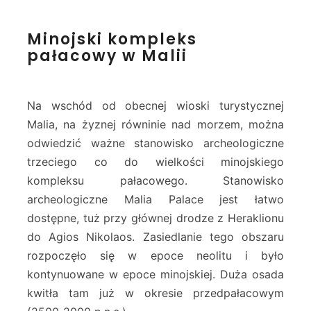
M
Minojski kompleks
i
pałacowy w Malii
n
o
j
s
Na wschód od obecnej wioski turystycznej
k
Malia, na żyznej równinie nad morzem, można
i
odwiedzić ważne stanowisko archeologiczne
k
trzeciego co do wielkości minojskiego
o
m
kompleksu pałacowego. Stanowisko
p
archeologiczne Malia Palace jest łatwo
l
dostępne, tuż przy głównej drodze z Heraklionu
e
do Agios Nikolaos. Zasiedlanie tego obszaru
k
s
rozpoczęło się w epoce neolitu i było
p
kontynuowane w epoce minojskiej. Duża osada
a
kwitła tam już w okresie przedpałacowym
ł