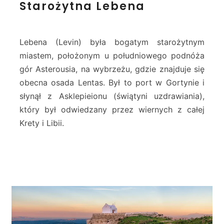
Starożytna Lebena
t
a
r
o
Lebena (Levin) była bogatym starożytnym
ż
miastem, położonym u południowego podnóża
y
gór Asterousia, na wybrzeżu, gdzie znajduje się
t
obecna osada Lentas. Był to port w Gortynie i
n
a
słynął z Asklepieionu (świątyni uzdrawiania),
L
który był odwiedzany przez wiernych z całej
e
Krety i Libii.
b
e
n
a