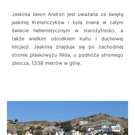
o
n
Jaskinia Ideon Andron jest uważana za świętą
A
jaskinię Kreteńczyków i była znana w całym
n
świecie hellenistycznym w starożytności, a
d
także wielkim ośrodkiem kultu i duchowej
r
o
inicjacji. Jaskinia znajduje się po zachodniej
n
stronie płaskowyżu Nida, u podnóża stromego
zbocza, 1,538 metrów w górę.