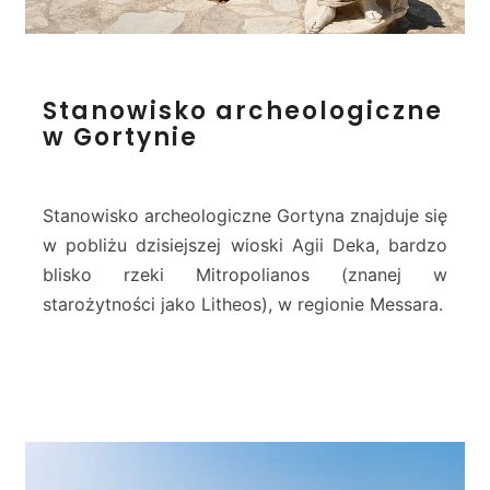
r
i
g
S
i
Stanowisko archeologiczne
t
a
w Gortynie
a
l
n
o
o
s
w
)
Stanowisko archeologiczne Gortyna znajduje się
i
w pobliżu dzisiejszej wioski Agii Deka, bardzo
s
blisko rzeki Mitropolianos (znanej w
k
starożytności jako Litheos), w regionie Messara.
o
a
r
c
h
e
o
l