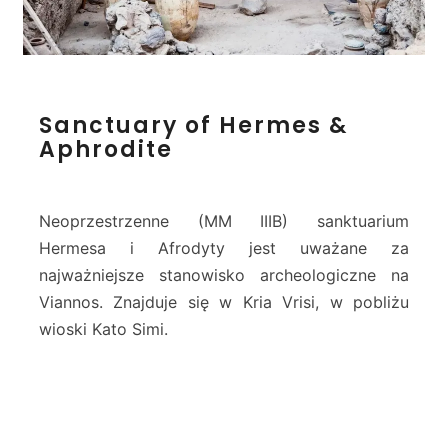
S
Sanctuary of Hermes &
a
Aphrodite
n
c
t
u
Neoprzestrzenne (MM IIIB) sanktuarium
a
Hermesa i Afrodyty jest uważane za
r
najważniejsze stanowisko archeologiczne na
y
Viannos. Znajduje się w Kria Vrisi, w pobliżu
o
f
wioski Kato Simi.
H
e
r
m
e