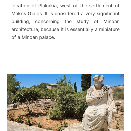
t
location of Plakakia, west of the settlement of
n
Makrίs Gialos. It is considered a very significant
o
ś
building, concerning the study of Minoan
c
architecture, because it is essentially a miniature
i
of a Minoan palace.
M
a
k
r
i
G
i
a
l
o
s
(
M
a
k