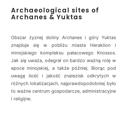
A
Archaeological sites of
r
Archanes & Yuktas
c
h
a
e
Obszar żyznej doliny Archanes i góry Yuktas
o
znajduje się w pobliżu miasta Heraklion i
l
minojskiego kompleksu pałacowego Knossos.
o
Jak się uważa, odegrał on bardzo ważną rolę w
g
i
epoce minojskiej, a także później. Biorąc pod
c
uwagę ilość i jakość znalezisk odkrytych w
a
różnych lokalizacjach, najprawdopodobniej było
l
to ważne centrum gospodarcze, administracyjne
s
i
i religijne.
t
e
s
o