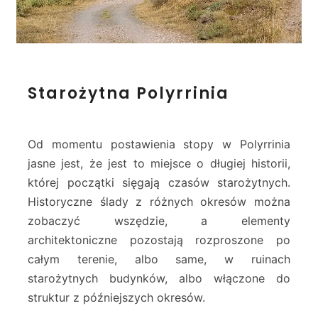
S
Starożytna Polyrrinia
t
a
r
o
Od momentu postawienia stopy w Polyrrinia
ż
jasne jest, że jest to miejsce o długiej historii,
y
której początki sięgają czasów starożytnych.
t
Historyczne ślady z różnych okresów można
n
a
zobaczyć wszędzie, a elementy
P
architektoniczne pozostają rozproszone po
o
całym terenie, albo same, w ruinach
l
starożytnych budynków, albo włączone do
y
struktur z późniejszych okresów.
r
r