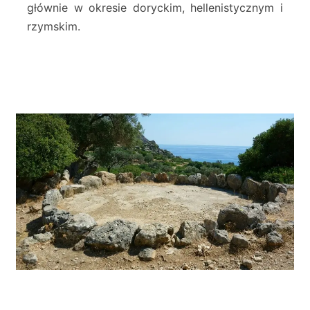
L
głównie w okresie doryckim, hellenistycznym i
i
rzymskim.
s
s
o
s
S