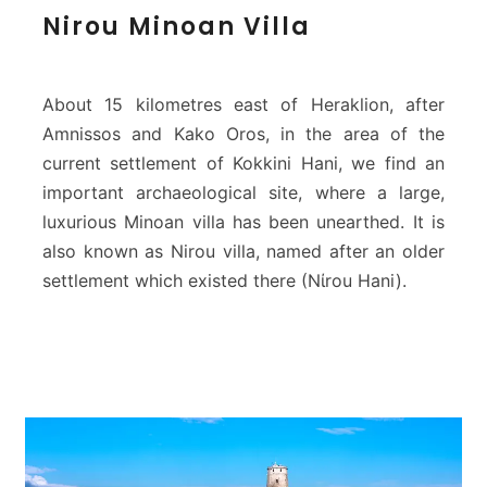
N
Nirou Minoan Villa
i
r
o
u
About 15 kilometres east of Heraklion, after
M
Amnissos and Kako Oros, in the area of the
i
current settlement of Kokkini Hani, we find an
n
important archaeological site, where a large,
o
a
luxurious Minoan villa has been unearthed. It is
n
also known as Nirou villa, named after an older
V
settlement which existed there (Nίrou Hani).
i
l
l
a