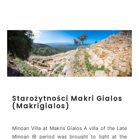
i
n
i
a
S
Starożytności Makri Gialos
t
(Makrigialos)
a
r
o
ż
Minoan Villa at Makris Gialos A villa of the Late
y
Minoan IB period was brought to light at the