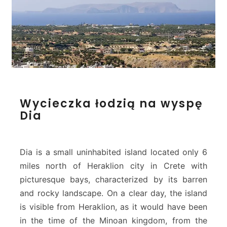
W
Wycieczka łodzią na wyspę
y
Dia
c
i
e
c
Dia is a small uninhabited island located only 6
z
miles north of Heraklion city in Crete with
k
picturesque bays, characterized by its barren
a
and rocky landscape. On a clear day, the island
ł
o
is visible from Heraklion, as it would have been
d
in the time of the Minoan kingdom, from the
z