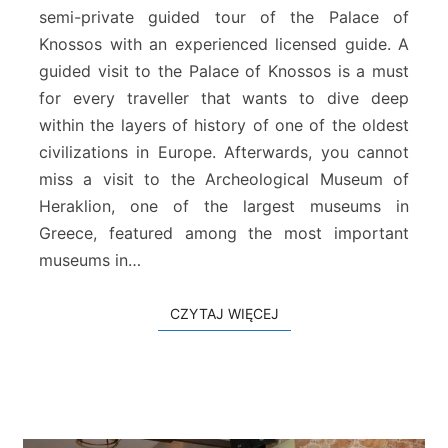
P
semi-private guided tour of the Palace of
a
Knossos with an experienced licensed guide. A
l
a
guided visit to the Palace of Knossos is a must
c
for every traveller that wants to dive deep
e
within the layers of history of one of the oldest
&
civilizations in Europe. Afterwards, you cannot
H
miss a visit to the Archeological Museum of
e
r
Heraklion, one of the largest museums in
a
Greece, featured among the most important
k
museums in…
l
i
o
CZYTAJ WIĘCEJ
CZYTAJ WIĘCEJ
n
A
r
c
h
a