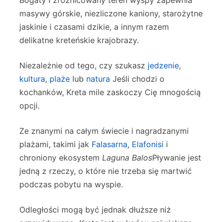
Bogaty i zróżnicowany teren wyspy zapewnia
masywy górskie, niezliczone kaniony, starożytne
jaskinie i czasami dzikie, a innym razem
delikatne kreteńskie krajobrazy.
Niezależnie od tego, czy szukasz
jedzenie
,
kultura
,
plaże
lub
natura
Jeśli chodzi o
kochanków, Kreta mile zaskoczy Cię mnogością
opcji.
Ze znanymi na całym świecie i nagradzanymi
plażami, takimi jak
Falasarna
,
Elafonisi
i
chroniony ekosystem
Laguna Balos
Pływanie jest
jedną z rzeczy, o które nie trzeba się martwić
podczas pobytu na wyspie.
Odległości mogą być jednak dłuższe niż