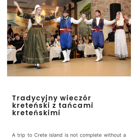
e
o
l
o
g
i
c
a
l
M
u
s
e
T
u
Tradycyjny wieczór
r
m
kreteński z tańcami
a
T
kreteńskimi
d
o
y
u
c
r
y
A trip to Crete island is not complete without a