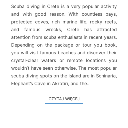
w
Scuba diving in Crete is a very popular activity
a
and with good reason. With countless bays,
n
protected coves, rich marine life, rocky reefs,
i
and famous wrecks, Crete has attracted
e
n
attention from scuba enthusiasts in recent years.
a
Depending on the package or tour you book,
K
you will visit famous beaches and discover their
r
crystal-clear waters or remote locations you
e
c
wouldn’t have seen otherwise. The most popular
i
scuba diving spots on the island are in Schinaria,
e
Elephant’s Cave in Akrotiri, and the…
-
w
y
CZYTAJ WIĘCEJ
CZYTAJ WIĘCEJ
c
i
e
c