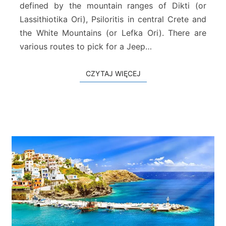
defined by the mountain ranges of Dikti (or
r
Lassithiotika Ori), Psiloritis in central Crete and
i
w
the White Mountains (or Lefka Ori). There are
g
various routes to pick for a Jeep…
ó
r
CZYTAJ WIĘCEJ
CZYTAJ WIĘCEJ
y
K
r
e
t
y