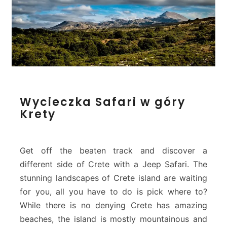
W
Wycieczka Safari w góry
y
Krety
c
i
e
c
Get off the beaten track and discover a
z
different side of Crete with a Jeep Safari. The
k
stunning landscapes of Crete island are waiting
a
for you, all you have to do is pick where to?
S
a
While there is no denying Crete has amazing
f
beaches, the island is mostly mountainous and
a