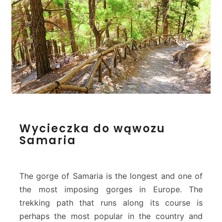
a
ń
c
a
m
i
k
r
e
t
e
W
Wycieczka do wąwozu
ń
y
Samaria
s
c
k
i
i
e
m
c
The gorge of Samaria is the longest and one of
i
z
the most imposing gorges in Europe. The
k
trekking path that runs along its course is
a
perhaps the most popular in the country and
d