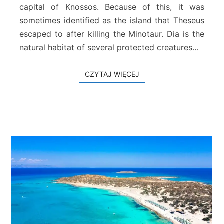
capital of Knossos. Because of this, it was
i
sometimes identified as the island that Theseus
ą
n
escaped to after killing the Minotaur. Dia is the
a
natural habitat of several protected creatures…
w
y
CZYTAJ WIĘCEJ
CZYTAJ WIĘCEJ
s
p
ę
D
i
a