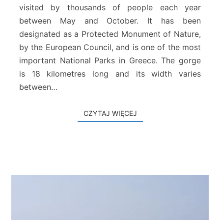
o
visited by thousands of people each year
w
between May and October. It has been
ą
designated as a Protected Monument of Nature,
w
by the European Council, and is one of the most
o
z
important National Parks in Greece. The gorge
u
is 18 kilometres long and its width varies
S
between…
a
m
a
CZYTAJ WIĘCEJ
CZYTAJ WIĘCEJ
r
i
a