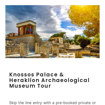
z
k
a
K
Knossos Palace &
n
Heraklion Archaeological
o
Museum Tour
s
s
o
s
Skip the line entry with a pre-booked private or