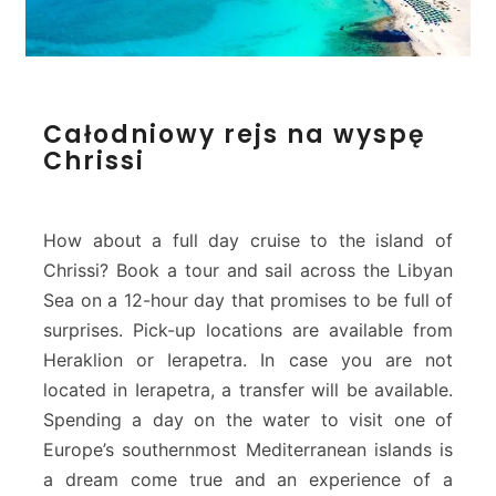
C
Całodniowy rejs na wyspę
a
Chrissi
ł
o
d
n
How about a full day cruise to the island of
i
Chrissi? Book a tour and sail across the Libyan
o
Sea on a 12-hour day that promises to be full of
w
surprises. Pick-up locations are available from
y
r
Heraklion or Ierapetra. In case you are not
e
located in Ierapetra, a transfer will be available.
j
Spending a day on the water to visit one of
s
Europe’s southernmost Mediterranean islands is
n
a
a dream come true and an experience of a