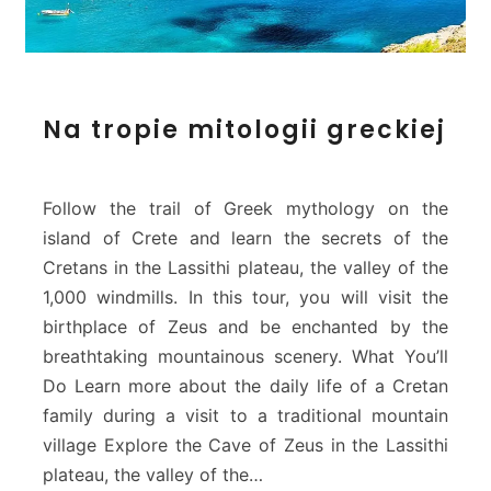
N
Na tropie mitologii greckiej
a
t
r
o
Follow the trail of Greek mythology on the
p
island of Crete and learn the secrets of the
i
Cretans in the Lassithi plateau, the valley of the
e
1,000 windmills. In this tour, you will visit the
m
i
birthplace of Zeus and be enchanted by the
t
breathtaking mountainous scenery. What You’ll
o
Do Learn more about the daily life of a Cretan
l
family during a visit to a traditional mountain
o
village Explore the Cave of Zeus in the Lassithi
g
i
plateau, the valley of the…