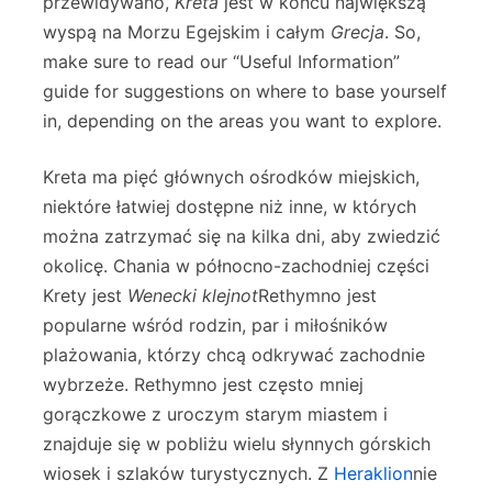
przewidywano,
Kreta
jest w końcu największą
wyspą na Morzu Egejskim i całym
Grecja
. So,
make sure to read our “Useful Information”
guide for suggestions on where to base yourself
in, depending on the areas you want to explore.
Kreta ma pięć głównych ośrodków miejskich,
niektóre łatwiej dostępne niż inne, w których
można zatrzymać się na kilka dni, aby zwiedzić
okolicę. Chania w północno-zachodniej części
Krety jest
Wenecki klejnot
Rethymno jest
popularne wśród rodzin, par i miłośników
plażowania, którzy chcą odkrywać zachodnie
wybrzeże. Rethymno jest często mniej
gorączkowe z uroczym starym miastem i
znajduje się w pobliżu wielu słynnych górskich
wiosek i szlaków turystycznych. Z
Heraklion
nie