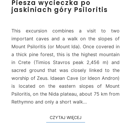
Piesza wycieczka po
i
jaskiniach góry Psiloritis
e
s
z
a
This excursion combines a visit to two
w
important caves and a walk on the slopes of
y
Mount Psiloritis (or Mount Ida). Once covered in
c
a thick pine forest, this is the highest mountain
i
e
in Crete (Timios Stavros peak 2,456 m) and
c
sacred ground that was closely linked to the
z
worship of Zeus. Idaean Cave (or Ideon Andron)
k
is located on the eastern slopes of Mount
a
p
Psiloritis, on the Nida plateau, about 75 km from
o
Rethymno and only a short walk…
j
a
CZYTAJ WIĘCEJ
CZYTAJ WIĘCEJ
s
k