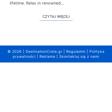
w
lifetime. Relax in renowned…
y
s
CZYTAJ WIĘCEJ
CZYTAJ WIĘCEJ
p
ę
C
h
r
i
s
© 2026
|
DestinationCrete.gr
|
Regulamin
|
Polityka
s
prywatności
|
Reklama
|
Skontaktuj się z nami
i