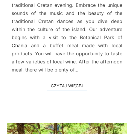
j
traditional Cretan evening. Embrace the unique
n
sounds of the music and the beauty of the
y
w
traditional Cretan dances as you dive deep
i
within the culture of the island. Our adventure
e
begins with a visit to the Botanical Park of
c
Chania and a buffet meal made with local
z
products. You will have the opportunity to taste
ó
r
a few varieties of local wine. After the afternoon
k
meal, there will be plenty of…
r
e
CZYTAJ WIĘCEJ
CZYTAJ WIĘCEJ
t
e
ń
s
k
i
z
t