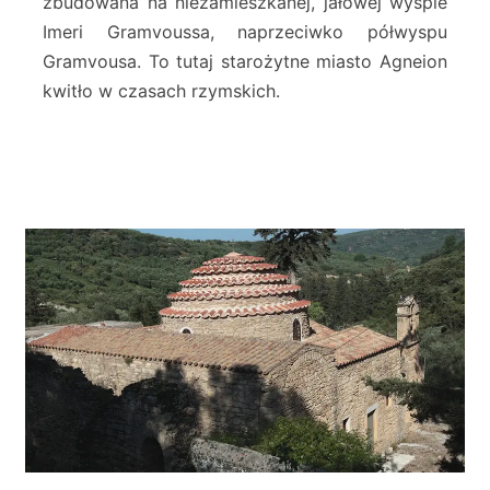
zbudowana na niezamieszkanej, jałowej wyspie
s
Imeri Gramvoussa, naprzeciwko półwyspu
s
Gramvousa. To tutaj starożytne miasto Agneion
a
F
kwitło w czasach rzymskich.
o
r
t
r
e
s
s
–
K
i
s
s
a
m
o
s