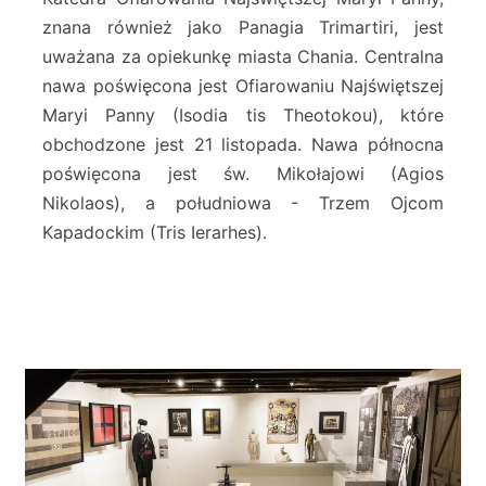
a
znana również jako Panagia Trimartiri, jest
N
uważana za opiekunkę miasta Chania. Centralna
a
nawa poświęcona jest Ofiarowaniu Najświętszej
j
ś
Maryi Panny (Isodia tis Theotokou), które
w
obchodzone jest 21 listopada. Nawa północna
i
poświęcona jest św. Mikołajowi (Agios
ę
Nikolaos), a południowa - Trzem Ojcom
t
s
Kapadockim (Tris Ierarhes).
z
e
j
M
a
r
i
i
P
a