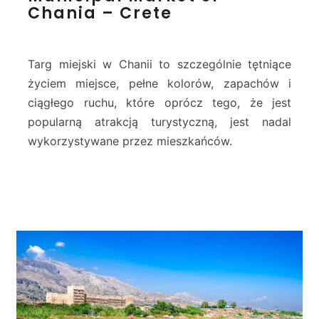
Chania – Crete
a
n
n
i
i
c
a
i
Targ miejski w Chanii to szczególnie tętniące
p
życiem miejsce, pełne kolorów, zapachów i
a
ciągłego ruchu, które oprócz tego, że jest
l
popularną atrakcją turystyczną, jest nadal
M
a
wykorzystywane przez mieszkańców.
r
k
e
t
o
f
C
h
a
n
i