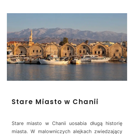
l
a
t
a
n
i
a
s
–
C
h
a
n
i
a
S
Stare Miasto w Chanii
t
a
r
e
Stare miasto w Chanii uosabia długą historię
M
miasta. W malowniczych alejkach zwiedzający