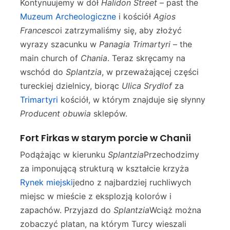
Kontynuujemy w dół
Halidon Street
– past the
Muzeum Archeologiczne
i kościół
Agios
Francesco
i zatrzymaliśmy się, aby złożyć
wyrazy szacunku w
Panagia Trimartyri
– the
main church of
Chania
. Teraz skręcamy na
wschód do
Splantzia
, w przeważającej części
tureckiej dzielnicy, biorąc
Ulica Srydlof
za
Trimartyri
kościół, w którym znajduje się słynny
Producent obuwia
sklepów.
Fort Firkas w starym porcie w Chanii
Podążając w kierunku
Splantzia
Przechodzimy
za imponującą strukturą w kształcie krzyża
Rynek miejski
jedno z najbardziej ruchliwych
miejsc w mieście z eksplozją kolorów i
zapachów. Przyjazd do
Splantzia
Wciąż można
zobaczyć platan, na którym Turcy wieszali