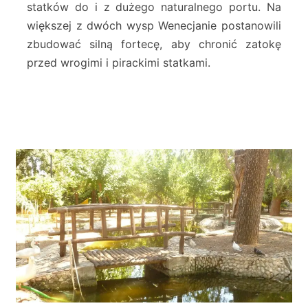
statków do i z dużego naturalnego portu. Na
s
większej z dwóch wysp Wenecjanie postanowili
t
l
zbudować silną fortecę, aby chronić zatokę
e
przed wrogimi i pirackimi statkami.
–
C
h
a
n
i
a