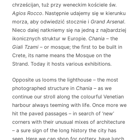
chrześcijan, tuż przy weneckim kościele św.
Agios Rocco
. Następnie udajemy się w kierunku
morza, aby odwiedzić stocznie i
Grand Arsenal
.
Nieco dalej natkniemy się na jedną z najbardziej
ikonicznych struktur w Europie.
Chania
– the
Giali Tzami
– or mosque; the first to be built in
Crete, its name means the Mosque on the
Strand. Today it hosts various exhibitions.
Opposite us looms the lighthouse – the most
photographed structure in
Chania
– as we
continue our stroll along the colourful Venetian
harbour always teeming with life. Once more we
hit the paved passages – in search of ‘new’
corners with their unusual mixes of architecture
– a sure sign of the long history the city has
seen. Here we can shop for pottery, have lunch