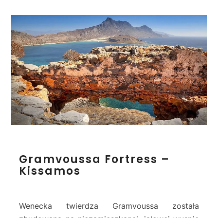
G
Gramvoussa Fortress –
r
Kissamos
a
m
v
o
Wenecka twierdza Gramvoussa została
u