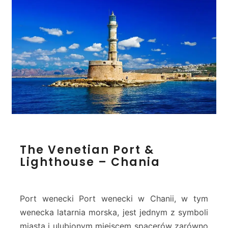
k
o
s
K
i
p
o
s
)
–
C
h
T
a
The Venetian Port &
h
n
Lighthouse – Chania
e
i
V
a
e
n
Port wenecki Port wenecki w Chanii, w tym
e
wenecka latarnia morska, jest jednym z symboli
t
miasta i ulubionym miejscem spacerów zarówno