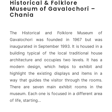
Historical & Folklore
i
o
Museum of Gavalochori –
s
s
Chania
t
–
o
C
r
h
i
a
The Historical and Folklore Museum of
c
n
Gavalochori was founded in 1967 but was
a
i
inaugurated in September 1993. It is housed in a
l
a
&
building typical of the local traditional house
F
architecture and occupies two levels. It has a
o
modern design, which helps to exhibit and
l
highlight the existing displays and items in a
k
way that guides the visitor through the rooms.
l
o
There are seven main exhibit rooms in the
r
museum. Each one is focused in a different area
e
of life, starting…
M
u