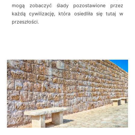
i
mogą zobaczyć ślady pozostawione przez
a
każdą cywilizację, która osiedliła się tutaj w
s
t
przeszłości.
o
w
C
h
a
n
i
i