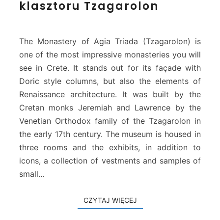
klasztoru Tzagarolon
z
n
e
i
u
a
m
The Monastery of Agia Triada (Tzagarolon) is
k
one of the most impressive monasteries you will
o
see in Crete. It stands out for its façade with
ś
Doric style columns, but also the elements of
c
i
Renaissance architecture. It was built by the
e
Cretan monks Jeremiah and Lawrence by the
l
Venetian Orthodox family of the Tzagarolon in
n
the early 17th century. The museum is housed in
e
k
three rooms and the exhibits, in addition to
l
icons, a collection of vestments and samples of
a
small…
s
z
t
CZYTAJ WIĘCEJ
CZYTAJ WIĘCEJ
o