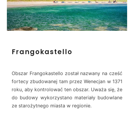
a
–
C
r
e
t
e
F
Frangokastello
r
a
n
g
Obszar Frangokastello został nazwany na cześć
o
fortecy zbudowanej tam przez Wenecjan w 1371
k
roku, aby kontrolować ten obszar. Uważa się, że
a
do budowy wykorzystano materiały budowlane
s
t
ze starożytnego miasta w regionie.
e
l
l
o