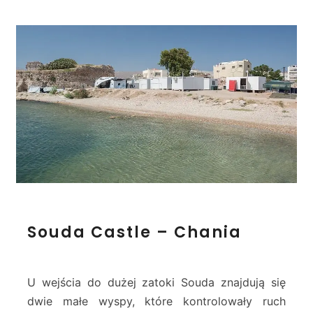
o
t
i
r
i
–
C
h
a
n
i
a
S
Souda Castle – Chania
o
u
d
a
U wejścia do dużej zatoki Souda znajdują się
C
dwie małe wyspy, które kontrolowały ruch
a