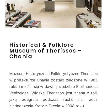
n
n
y
(
P
a
n
a
H
g
Historical & Folklore
i
i
Museum of Therissos –
s
a
Chania
t
T
o
r
r
i
i
Muzeum Historyczne i Folklorystyczne Therissos
m
c
w prefekturze Chania zostało założone w 1985
a
a
r
roku i mieści się w dawnej siedzibie Eleftheriosa
l
t
&
Venizelosa. Wioska Therissos jest znana z roli,
i
F
jaką odegrała podczas ruchu na rzecz
r
o
zjednoczenia Krety z Grecją w 1908 roku.
i