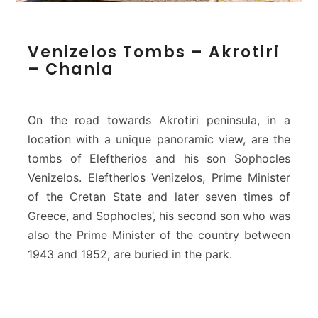
V
Venizelos Tombs – Akrotiri
e
– Chania
n
i
z
e
On the road towards Akrotiri peninsula, in a
l
location with a unique panoramic view, are the
o
tombs of Eleftherios and his son Sophocles
s
Venizelos. Eleftherios Venizelos, Prime Minister
T
o
of the Cretan State and later seven times of
m
Greece, and Sophocles’, his second son who was
b
also the Prime Minister of the country between
s
1943 and 1952, are buried in the park.
–
A
k
r