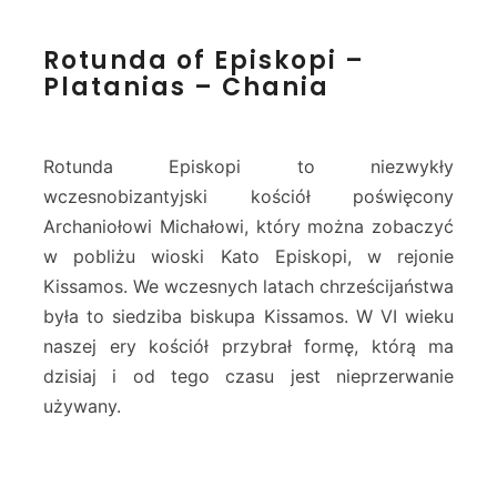
R
Rotunda of Episkopi –
o
Platanias – Chania
t
u
n
d
Rotunda Episkopi to niezwykły
a
wczesnobizantyjski kościół poświęcony
o
Archaniołowi Michałowi, który można zobaczyć
f
w pobliżu wioski Kato Episkopi, w rejonie
E
p
Kissamos. We wczesnych latach chrześcijaństwa
i
była to siedziba biskupa Kissamos. W VI wieku
s
naszej ery kościół przybrał formę, którą ma
k
dzisiaj i od tego czasu jest nieprzerwanie
o
p
używany.
i
–
P