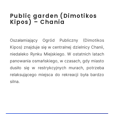
P
Public garden (Dimotikos
u
Kipos) – Chania
b
l
i
c
Oszałamiający Ogród Publiczny (Dimotikos
g
Kipos) znajduje się w centralnej dzielnicy Chanii,
a
niedaleko Rynku Miejskiego. W ostatnich latach
r
panowania osmańskiego, w czasach, gdy miasto
d
e
dusiło się w restrykcyjnych murach, potrzeba
n
relaksującego miejsca do rekreacji była bardzo
(
silna.
D
i
m
o
t
i