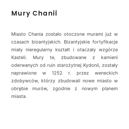
M
Mury Chanii
u
r
y
C
Miasto Chania zostało otoczone murami już w
h
czasach bizantyjskich. Bizantyjskie fortyfikacje
a
miały nieregularny kształt i otaczały wzgórze
n
Kasteli. Mury te, zbudowane z kamieni
i
i
oderwanych od ruin starożytnej Kydonii, zostały
naprawione w 1252 r. przez weneckich
zdobywców, którzy zbudowali nowe miasto w
obrębie murów, zgodnie z nowym planem
miasta.