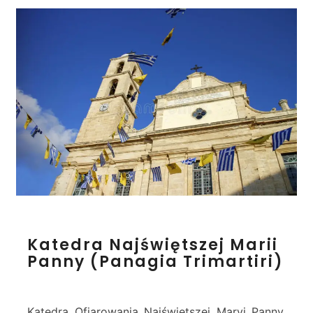
K
Katedra Najświętszej Marii
a
Panny (Panagia Trimartiri)
t
e
d
r
Katedra Ofiarowania Najświętszej Maryi Panny,