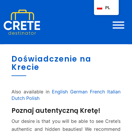
PL
D
Doświadczenie na
o
Krecie
ś
w
i
a
d
Also available in
English
German
French
Italian
c
Dutch
Polish
z
Poznaj autentyczną Kretę!
e
n
Our desire is that you will be able to see Crete’s
i
authentic and hidden beauties! We recommend
e