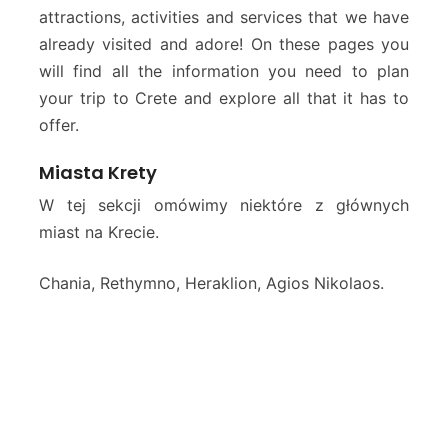
n
attractions, activities and services that we have
a
already visited and adore! On these pages you
K
will find all the information you need to plan
r
your trip to Crete and explore all that it has to
e
offer.
c
i
e
Miasta Krety
W tej sekcji omówimy niektóre z głównych
miast na Krecie.
Chania, Rethymno, Heraklion, Agios Nikolaos.