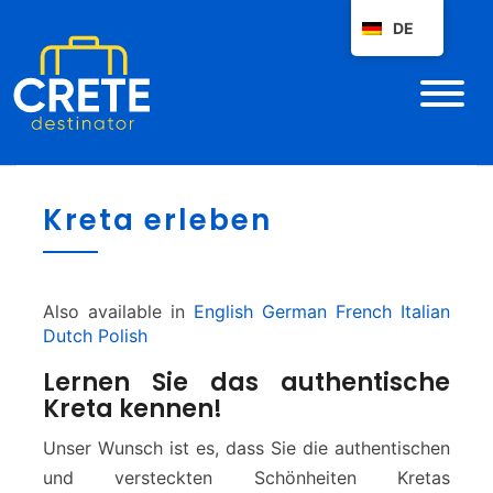
DE
K
Kreta erleben
r
e
t
a
Also available in
English
German
French
Italian
e
Dutch
Polish
r
l
Lernen Sie das authentische
e
Kreta kennen!
b
e
Unser Wunsch ist es, dass Sie die authentischen
n
und versteckten Schönheiten Kretas