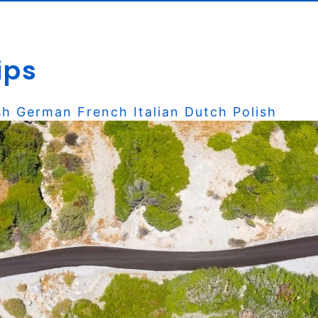
ips
sh
German
French
Italian
Dutch
Polish