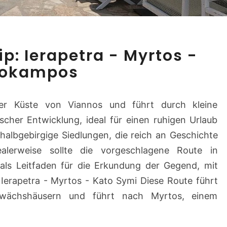
L
ip: Ierapetra - Myrtos -
a
tokampos
s
s
i
der Küste von Viannos und führt durch kleine
t
scher Entwicklung, ideal für einen ruhigen Urlaub
h
i
halbgebirgige Siedlungen, die reich an Geschichte
R
alerweise sollte die vorgeschlagene Route in
o
als Leitfaden für die Erkundung der Gegend, mit
a
Ierapetra - Myrtos - Kato Symi Diese Route führt
d
ewächshäusern und führt nach Myrtos, einem
T
r
i