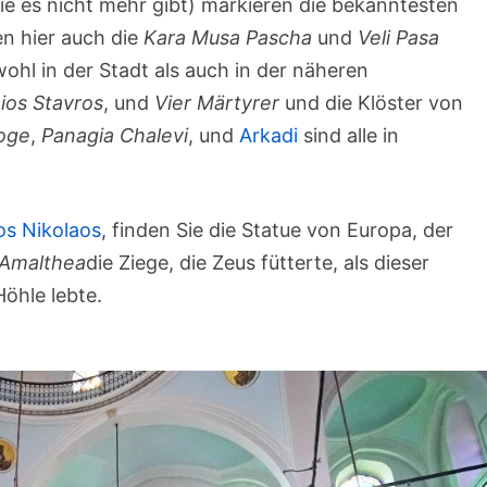
ie es nicht mehr gibt) markieren die bekanntesten
en hier auch die
Kara Musa Pascha
und
Veli Pasa
ohl in der Stadt als auch in der näheren
ios Stavros
, und
Vier Märtyrer
und die Klöster von
loge
,
Panagia Chalevi
, und
Arkadi
sind alle in
os Nikolaos
, finden Sie die Statue von Europa, der
 Amalthea
die Ziege, die Zeus fütterte, als dieser
öhle lebte.