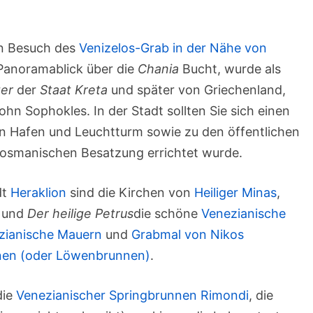
en Besuch des
Venizelos-Grab in der Nähe von
 Panoramablick über die
Chania
Bucht, wurde als
ter
der
Staat Kreta
und später von Griechenland,
hn Sophokles. In der Stadt sollten Sie sich einen
 Hafen und Leuchtturm sowie zu den öffentlichen
r osmanischen Besatzung errichtet wurde.
dt
Heraklion
sind die Kirchen von
Heiliger Minas
,
, und
Der heilige Petrus
die schöne
Venezianische
zianische Mauern
und
Grabmal von Nikos
nen (oder Löwenbrunnen)
.
die
Venezianischer Springbrunnen Rimondi
, die