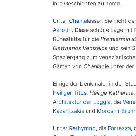
ihre Geschichten zu hören.
Unter
Chania
lassen Sie nicht d
Akrotiri
. Diese schöne Lage mit
Ruhestätte für die
Premierminis
Eleftherios Venizelos
und sein So
Spaziergang zum venezianischen
Gärten von
Chania
die unter de
Einige der Denkmäler in der Sta
Heiliger Titos
,
Heilige Katharina
Architektur der Loggia
, die
Vene
Kazantzakis
und
Morosini-Brun
Unter
Rethymno
, die
Fortezza
, 