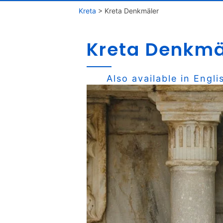
Kreta
>
Kreta Denkmäler
Kreta Denkmä
Also available in
Engli