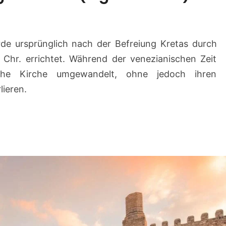
r
c
h
rde ursprünglich nach der Befreiung Kretas durch
e
 Chr. errichtet. Während der venezianischen Zeit
d
e
che Kirche umgewandelt, ohne jedoch ihren
s
lieren.
H
e
i
l
i
g
e
n
T
i
t