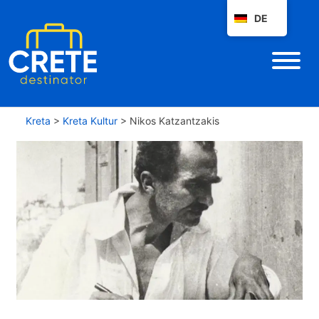
DE
Kreta
>
Kreta Kultur
>
Nikos Katzantzakis