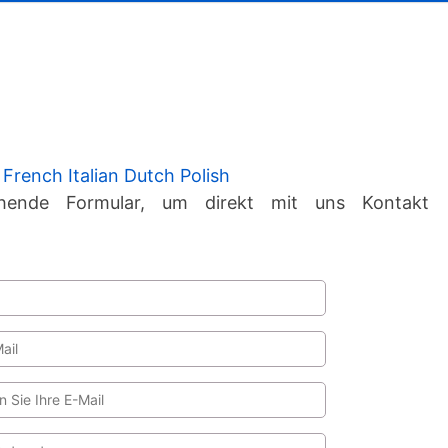
K
o
n
t
a
French
Italian
Dutch
Polish
k
hende Formular, um direkt mit uns Kontakt
t