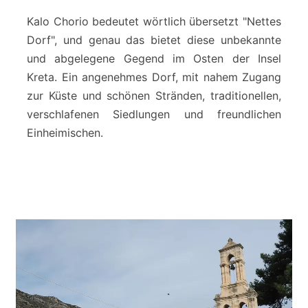
o
c
Kalo Chorio bedeutet wörtlich übersetzt "Nettes
h
Dorf", und genau das bietet diese unbekannte
o
und abgelegene Gegend im Osten der Insel
r
Kreta. Ein angenehmes Dorf, mit nahem Zugang
i
a
zur Küste und schönen Stränden, traditionellen,
n
verschlafenen Siedlungen und freundlichen
o
Einheimischen.
-
S
c
h
l
u
c
h
t