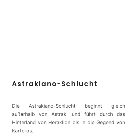
A
Astrakiano-Schlucht
s
t
r
a
Die Astrakiano-Schlucht beginnt gleich
k
außerhalb von Astraki und führt durch das
i
Hinterland von Heraklion bis in die Gegend von
a
Karteros.
n