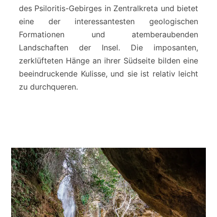
i
des Psiloritis-Gebirges in Zentralkreta und bietet
a
eine der interessantesten geologischen
-
Formationen und atemberaubenden
S
c
Landschaften der Insel. Die imposanten,
h
zerklüfteten Hänge an ihrer Südseite bilden eine
l
beeindruckende Kulisse, und sie ist relativ leicht
u
zu durchqueren.
c
h
t