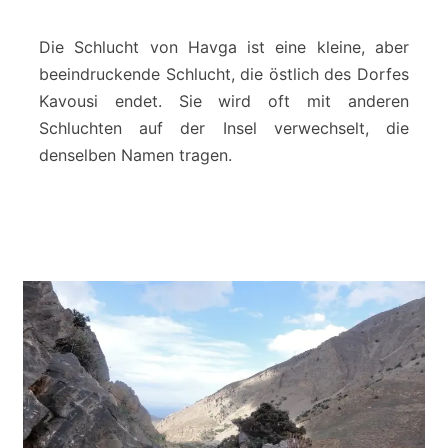
i
g
a
Die Schlucht von Havga ist eine kleine, aber
-
beeindruckende Schlucht, die östlich des Dorfes
S
Kavousi endet. Sie wird oft mit anderen
c
Schluchten auf der Insel verwechselt, die
h
l
denselben Namen tragen.
u
c
h
t
-
K
a
v
o
u
s
i