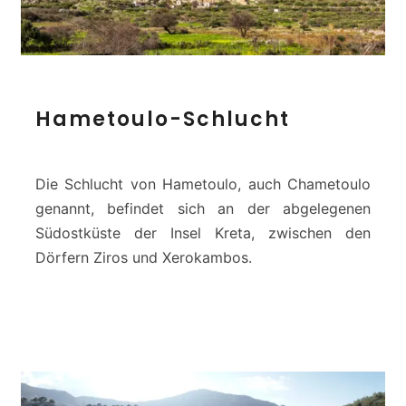
H
Hametoulo-Schlucht
a
m
e
t
Die Schlucht von Hametoulo, auch Chametoulo
o
genannt, befindet sich an der abgelegenen
u
Südostküste der Insel Kreta, zwischen den
l
Dörfern Ziros und Xerokambos.
o
-
S
c
h
l
u
c