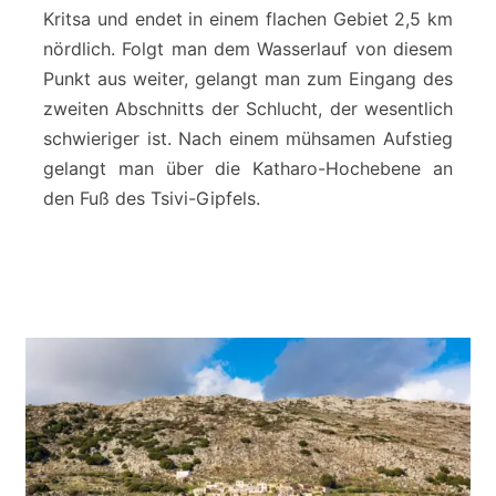
-
Kritsa und endet in einem flachen Gebiet 2,5 km
S
nördlich. Folgt man dem Wasserlauf von diesem
c
h
Punkt aus weiter, gelangt man zum Eingang des
l
zweiten Abschnitts der Schlucht, der wesentlich
u
schwieriger ist. Nach einem mühsamen Aufstieg
c
gelangt man über die Katharo-Hochebene an
h
den Fuß des Tsivi-Gipfels.
t
-
L
a
s
s
i
t
h
i