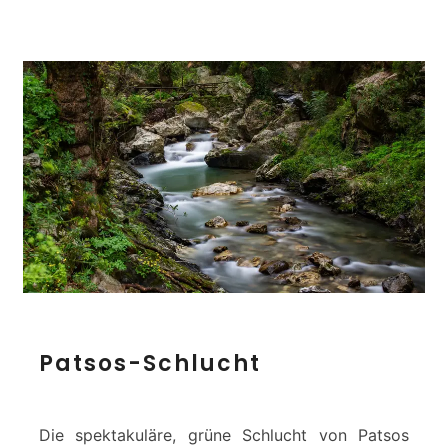
t
P
Patsos-Schlucht
a
t
s
o
Die spektakuläre, grüne Schlucht von Patsos