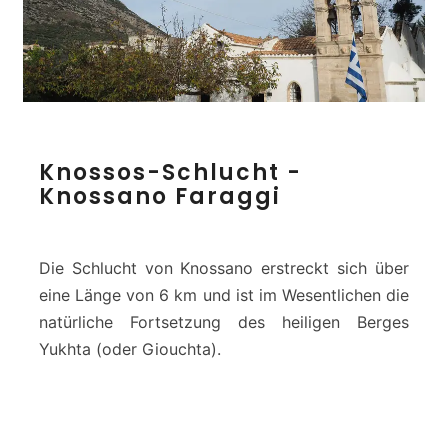
K
Knossos-Schlucht -
n
Knossano Faraggi
o
s
s
o
Die Schlucht von Knossano erstreckt sich über
s
eine Länge von 6 km und ist im Wesentlichen die
-
natürliche Fortsetzung des heiligen Berges
S
Yukhta (oder Giouchta).
c
h
l
u
c