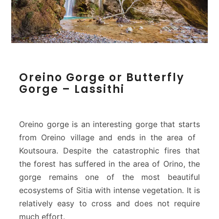
O
Oreino Gorge or Butterfly
r
Gorge – Lassithi
e
i
n
o
Oreino gorge is an interesting gorge that starts
G
from Oreino village and ends in the area of ​​
o
Koutsoura. Despite the catastrophic fires that
r
the forest has suffered in the area of ​​Orino, the
g
e
gorge remains one of the most beautiful
o
ecosystems of Sitia with intense vegetation. It is
r
relatively easy to cross and does not require
B
much effort.
u