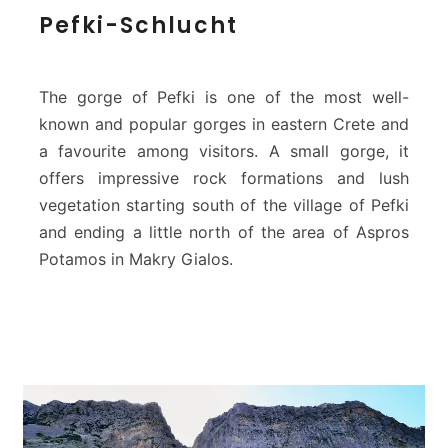
P
Pefki-Schlucht
e
f
k
i
The gorge of Pefki is one of the most well-
-
known and popular gorges in eastern Crete and
S
a favourite among visitors. A small gorge, it
c
offers impressive rock formations and lush
h
l
vegetation starting south of the village of Pefki
u
and ending a little north of the area of ​​Aspros
c
Potamos in Makry Gialos.
h
t