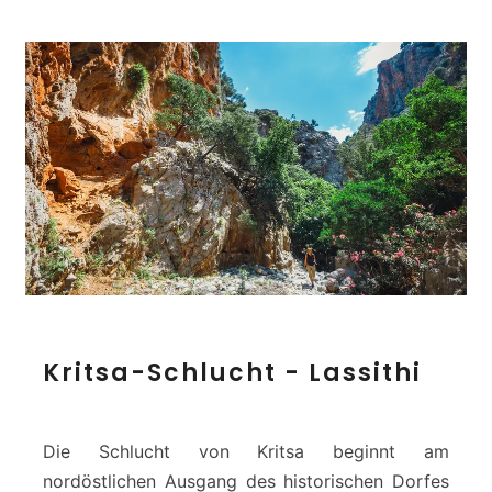
l
u
c
h
t
K
Kritsa-Schlucht - Lassithi
r
i
t
s
Die Schlucht von Kritsa beginnt am
a
nordöstlichen Ausgang des historischen Dorfes