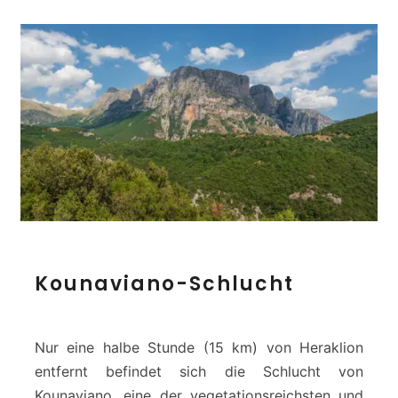
h
t
-
K
n
o
s
s
a
n
o
F
a
r
K
Kounaviano-Schlucht
a
o
g
u
g
n
i
a
Nur eine halbe Stunde (15 km) von Heraklion
v
entfernt befindet sich die Schlucht von
i
Kounaviano, eine der vegetationsreichsten und