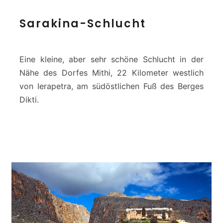
S
Sarakina-Schlucht
a
r
a
k
Eine kleine, aber sehr schöne Schlucht in der
i
Nähe des Dorfes Mithi, 22 Kilometer westlich
n
von Ierapetra, am südöstlichen Fuß des Berges
a
Dikti.
-
S
c
h
l
u
c
h
t