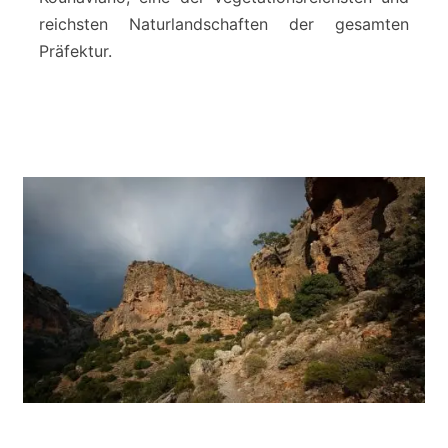
a
reichsten Naturlandschaften der gesamten
n
o
Präfektur.
-
S
c
h
l
u
c
h
t