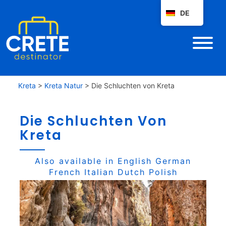
DE
Kreta
>
Kreta Natur
>
Die Schluchten von Kreta
Die Schluchten Von
Kreta
Also available in
English
German
French
Italian
Dutch
Polish