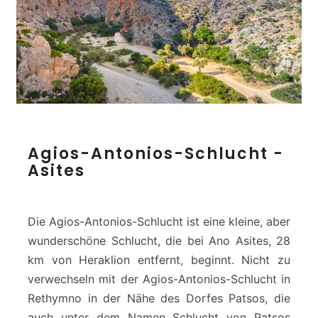
s
i
a
A
Agios-Antonios-Schlucht -
g
Asites
i
o
s
-
Die Agios-Antonios-Schlucht ist eine kleine, aber
A
wunderschöne Schlucht, die bei Ano Asites, 28
n
km von Heraklion entfernt, beginnt. Nicht zu
t
verwechseln mit der Agios-Antonios-Schlucht in
o
n
Rethymno in der Nähe des Dorfes Patsos, die
i
auch unter dem Namen Schlucht von Patsos