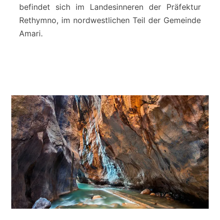
s
befindet sich im Landesinneren der Präfektur
-
Rethymno, im nordwestlichen Teil der Gemeinde
S
Amari.
c
h
l
u
c
h
t