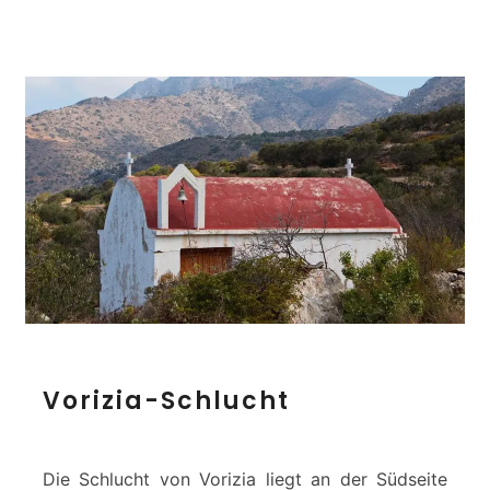
V
Vorizia-Schlucht
o
r
i
z
Die Schlucht von Vorizia liegt an der Südseite