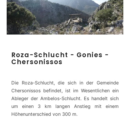
h
t
R
Roza-Schlucht - Gonies -
o
Chersonissos
z
a
-
S
Die Roza-Schlucht, die sich in der Gemeinde
c
Chersonissos befindet, ist im Wesentlichen ein
h
Ableger der Ambelos-Schlucht. Es handelt sich
l
um einen 3 km langen Anstieg mit einem
u
c
Höhenunterschied von 300 m.
h
t