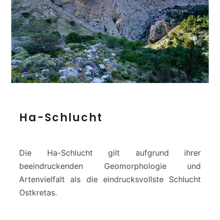
H
Ha-Schlucht
a
-
S
c
Die Ha-Schlucht gilt aufgrund ihrer
h
beeindruckenden Geomorphologie und
l
Artenvielfalt als die eindrucksvollste Schlucht
u
Ostkretas.
c
h
t