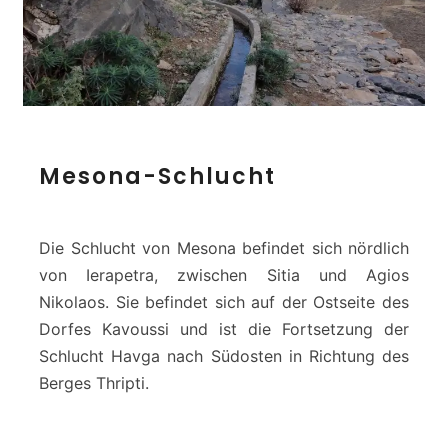
M
Mesona-Schlucht
e
s
o
n
Die Schlucht von Mesona befindet sich nördlich
a
von Ierapetra, zwischen Sitia und Agios
-
Nikolaos. Sie befindet sich auf der Ostseite des
S
Dorfes Kavoussi und ist die Fortsetzung der
c
h
Schlucht Havga nach Südosten in Richtung des
l
Berges Thripti.
u
c
h