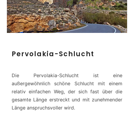
P
Pervolakia-Schlucht
e
r
v
o
Die Pervolakia-Schlucht ist eine
l
außergewöhnlich schöne Schlucht mit einem
a
relativ einfachen Weg, der sich fast über die
k
gesamte Länge erstreckt und mit zunehmender
i
a
Länge anspruchsvoller wird.
-
S
c
h