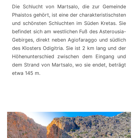
a
Die Schlucht von Martsalo, die zur Gemeinde
l
Phaistos gehört, ist eine der charakteristischsten
o
und schönsten Schluchten im Süden Kretas. Sie
-
befindet sich am westlichen Fuß des Asterousia-
S
c
Gebirges, direkt neben Agiofaraggo und südlich
h
des Klosters Odigitria. Sie ist 2 km lang und der
l
Höhenunterschied zwischen dem Eingang und
u
dem Strand von Martsalo, wo sie endet, beträgt
c
h
etwa 145 m.
t
-
A
s
t
e
r
o
u