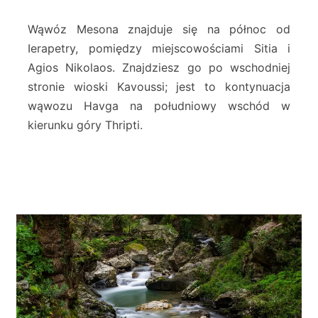
ó
z
Wąwóz Mesona znajduje się na północ od
M
Ierapetry, pomiędzy miejscowościami Sitia i
e
Agios Nikolaos. Znajdziesz go po wschodniej
s
stronie wioski Kavoussi; jest to kontynuacja
o
n
wąwozu Havga na południowy wschód w
a
kierunku góry Thripti.