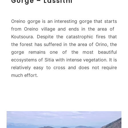
Gorge – Lassithi
e
i
n
o
Oreino gorge is an interesting gorge that starts
G
from Oreino village and ends in the area of ​​
o
Koutsoura. Despite the catastrophic fires that
r
the forest has suffered in the area of ​​Orino, the
g
e
gorge remains one of the most beautiful
o
ecosystems of Sitia with intense vegetation. It is
r
relatively easy to cross and does not require
B
much effort.
u
t
t
e
r
f
l
y
G