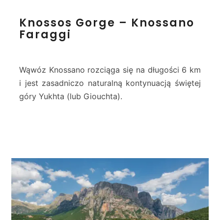
K
Knossos Gorge – Knossano
n
Faraggi
o
s
s
o
Wąwóz Knossano rozciąga się na długości 6 km
s
i jest zasadniczo naturalną kontynuacją świętej
G
góry Yukhta (lub Giouchta).
o
r
g
e
–
K
n
o
s
s
a
n