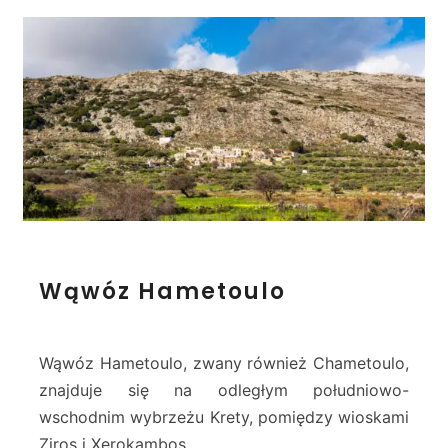
h
i
W
Wąwóz Hametoulo
ą
w
ó
z
Wąwóz Hametoulo, zwany również Chametoulo,
H
znajduje się na odległym południowo-
a
wschodnim wybrzeżu Krety, pomiędzy wioskami
m
Ziros i Xerokambos.
e