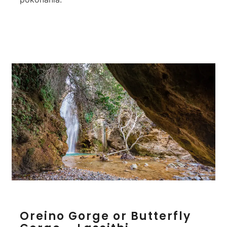
O
Oreino Gorge or Butterfly
r