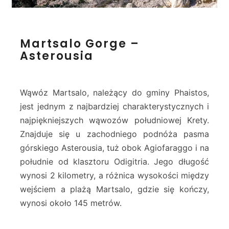
s
o
s
M
Martsalo Gorge –
a
Asterousia
r
t
s
a
Wąwóz Martsalo, należący do gminy Phaistos,
l
jest jednym z najbardziej charakterystycznych i
o
najpiękniejszych wąwozów południowej Krety.
G
Znajduje się u zachodniego podnóża pasma
o
r
górskiego Asterousia, tuż obok Agiofaraggo i na
g
południe od klasztoru Odigitria. Jego długość
e
wynosi 2 kilometry, a różnica wysokości między
–
wejściem a plażą Martsalo, gdzie się kończy,
A
s
wynosi około 145 metrów.
t
e