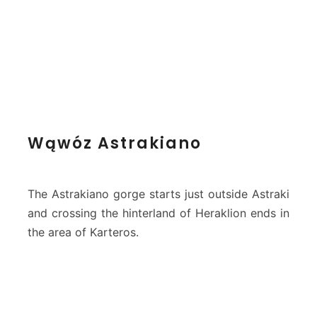
W
Wąwóz Astrakiano
ą
w
ó
z
The Astrakiano gorge starts just outside Astraki
A
and crossing the hinterland of Heraklion ends in
s
the area of ​​Karteros.
t
r
a
k
i
a