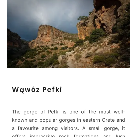
o
W
Wąwóz Pefki
ą
w
ó
z
The gorge of Pefki is one of the most well-
P
known and popular gorges in eastern Crete and
e
a favourite among visitors. A small gorge, it
f
offers impressive rock formations and lush