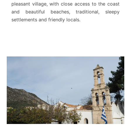
pleasant village, with close access to the coast
o
c
and beautiful beaches, traditional, sleepy
h
settlements and friendly locals.
o
r
i
a
n
o