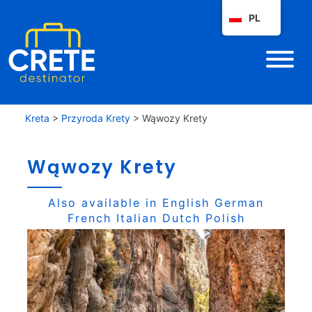
PL
Kreta
>
Przyroda Krety
>
Wąwozy Krety
Wąwozy Krety
Also available in
English
German
French
Italian
Dutch
Polish