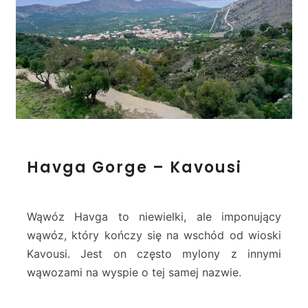
o
r
g
e
–
L
a
s
s
i
H
t
Havga Gorge – Kavousi
a
h
v
i
g
a
Wąwóz Havga to niewielki, ale imponujący
G
wąwóz, który kończy się na wschód od wioski
o
Kavousi. Jest on często mylony z innymi
r
wąwozami na wyspie o tej samej nazwie.
g
e
–