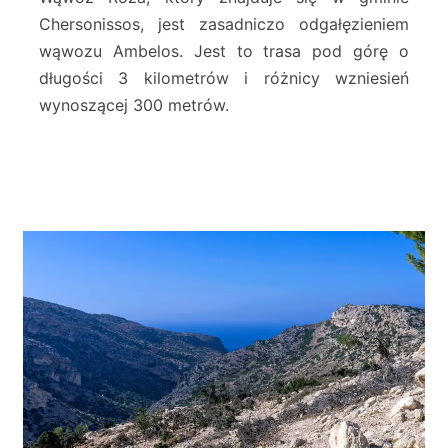
r
Chersonissos, jest zasadniczo odgałęzieniem
g
wąwozu Ambelos. Jest to trasa pod górę o
e
długości 3 kilometrów i różnicy wzniesień
–
G
wynoszącej 300 metrów.
o
n
i
e
s
–
C
h
e
r
s
o
n
i
s