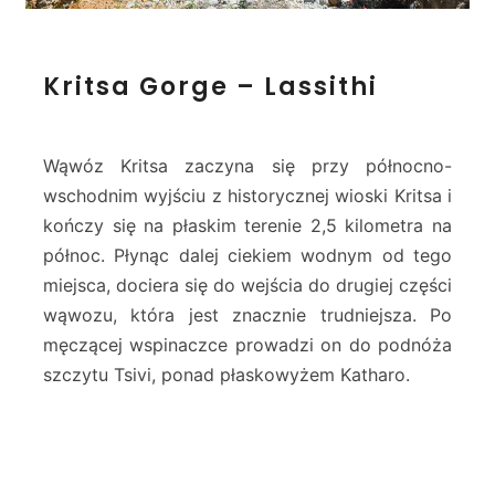
K
Kritsa Gorge – Lassithi
r
i
t
s
Wąwóz Kritsa zaczyna się przy północno-
a
wschodnim wyjściu z historycznej wioski Kritsa i
G
kończy się na płaskim terenie 2,5 kilometra na
o
północ. Płynąc dalej ciekiem wodnym od tego
r
g
miejsca, dociera się do wejścia do drugiej części
e
wąwozu, która jest znacznie trudniejsza. Po
–
męczącej wspinaczce prowadzi on do podnóża
L
szczytu Tsivi, ponad płaskowyżem Katharo.
a
s
s
i
t