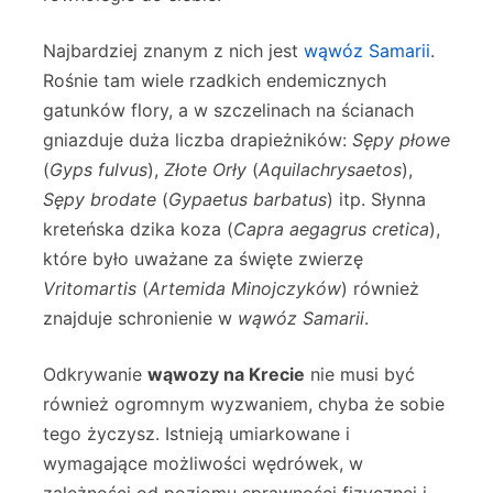
Najbardziej znanym z nich jest
wąwóz Samarii
.
Rośnie tam wiele rzadkich endemicznych
gatunków flory, a w szczelinach na ścianach
gniazduje duża liczba drapieżników:
Sępy płowe
(
Gyps fulvus
),
Złote Orły
(
Aquilachrysaetos
),
Sępy brodate
(
Gypaetus barbatus
) itp. Słynna
kreteńska dzika koza (
Capra aegagrus cretica
),
które było uważane za święte zwierzę
Vritomartis
(
Artemida Minojczyków
) również
znajduje schronienie w
wąwóz Samarii
.
Odkrywanie
wąwozy na Krecie
nie musi być
również ogromnym wyzwaniem, chyba że sobie
tego życzysz. Istnieją umiarkowane i
wymagające możliwości wędrówek, w