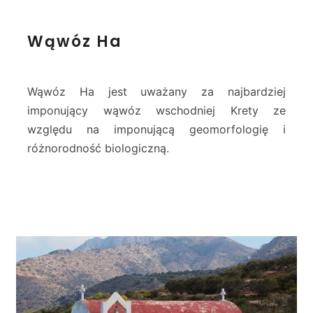
W
Wąwóz Ha
ą
w
ó
z
Wąwóz Ha jest uważany za najbardziej
H
imponujący wąwóz wschodniej Krety ze
a
względu na imponującą geomorfologię i
różnorodność biologiczną.