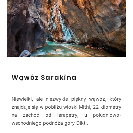
W
Wąwóz Sarakina
ą
w
ó
z
Niewielki, ale niezwykle piękny wąwóz, który
S
znajduje się w pobliżu wioski Mithi, 22 kilometry
a
na zachód od Ierapetry, u południowo-
r
wschodniego podnóża góry Dikti.
a
k