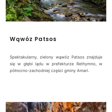
W
Wąwóz Patsos
ą
w
ó
z
Spektakularny, zielony wąwóz Patsos znajduje
P
się w głębi lądu w prefekturze Rethymno, w
a
północno-zachodniej części gminy Amari.
t
s
o
s