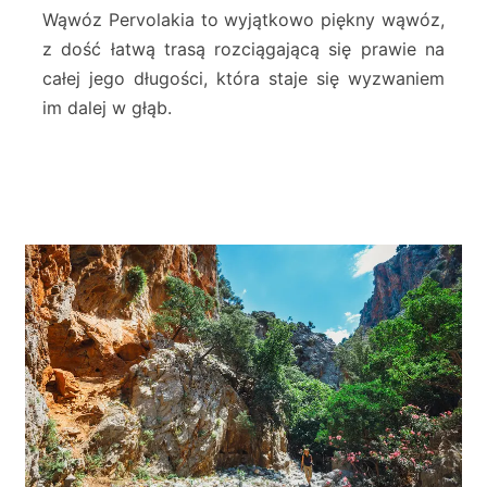
z
Wąwóz Pervolakia to wyjątkowo piękny wąwóz,
P
z dość łatwą trasą rozciągającą się prawie na
e
całej jego długości, która staje się wyzwaniem
r
im dalej w głąb.
v
o
l
a
k
i
a