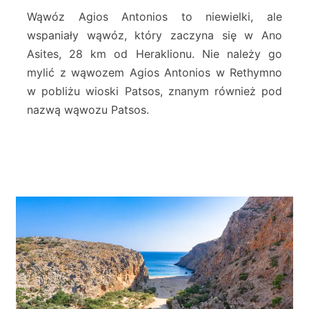
A
Wąwóz Agios Antonios to niewielki, ale
n
wspaniały wąwóz, który zaczyna się w Ano
t
Asites, 28 km od Heraklionu. Nie należy go
o
mylić z wąwozem Agios Antonios w Rethymno
n
i
w pobliżu wioski Patsos, znanym również pod
o
nazwą wąwozu Patsos.
s
G
o
r
g
e
–
A
s
i
t
e
s