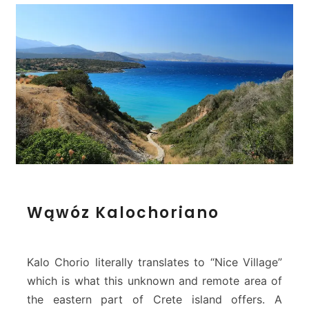
n
o
W
Wąwóz Kalochoriano
ą
w
ó
z
Kalo Chorio literally translates to “Nice Village”
K
which is what this unknown and remote area of
a
the eastern part of Crete island offers. A
l