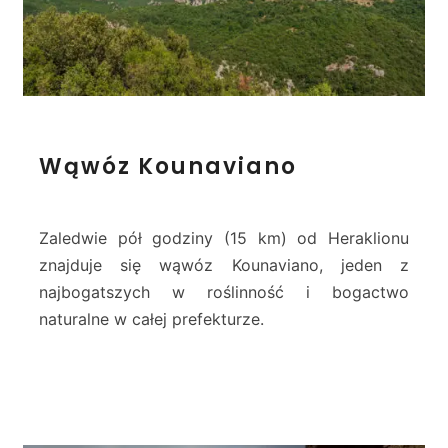
o
F
a
r
a
g
W
g
Wąwóz Kounaviano
ą
i
w
ó
z
Zaledwie pół godziny (15 km) od Heraklionu
K
znajduje się wąwóz Kounaviano, jeden z
o
najbogatszych w roślinność i bogactwo
u
naturalne w całej prefekturze.
n
a
v
i
a
n