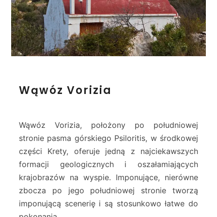
W
Wąwóz Vorizia
ą
w
ó
z
Wąwóz Vorizia, położony po południowej
V
stronie pasma górskiego Psiloritis, w środkowej
o
części Krety, oferuje jedną z najciekawszych
r
formacji geologicznych i oszałamiających
i
z
krajobrazów na wyspie. Imponujące, nierówne
i
zbocza po jego południowej stronie tworzą
a
imponującą scenerię i są stosunkowo łatwe do
pokonania.