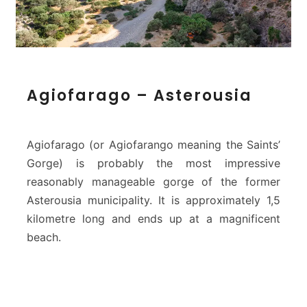
A
Agiofarago – Asterousia
g
i
o
f
Agiofarago (or Agiofarango meaning the Saints’
a
Gorge) is probably the most impressive
r
reasonably manageable gorge of the former
a
Asterousia municipality. It is approximately 1,5
g
o
kilometre long and ends up at a magnificent
–
beach.
A
s
t
e