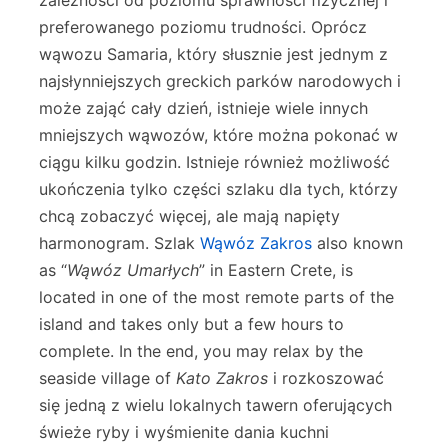
zależności od poziomu sprawności fizycznej i
preferowanego poziomu trudności. Oprócz
wąwozu Samaria, który słusznie jest jednym z
najsłynniejszych greckich parków narodowych i
może zająć cały dzień, istnieje wiele innych
mniejszych wąwozów, które można pokonać w
ciągu kilku godzin. Istnieje również możliwość
ukończenia tylko części szlaku dla tych, którzy
chcą zobaczyć więcej, ale mają napięty
harmonogram. Szlak
Wąwóz Zakros
also known
as “
Wąwóz Umarłych
” in Eastern Crete, is
located in one of the most remote parts of the
island and takes only but a few hours to
complete. In the end, you may relax by the
seaside village of
Kato Zakros
i rozkoszować
się jedną z wielu lokalnych tawern oferujących
świeże ryby i wyśmienite dania kuchni