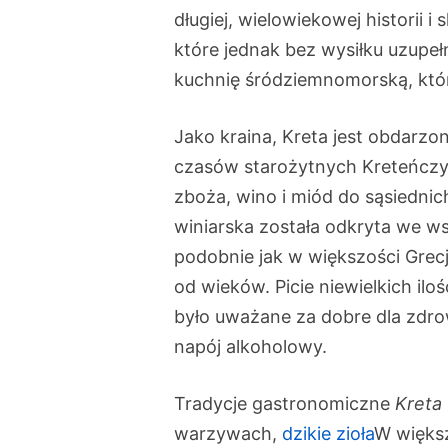
długiej, wielowiekowej historii 
które jednak bez wysiłku uzupeł
kuchnię śródziemnomorską, któ
Jako kraina, Kreta jest obdarz
czasów starożytnych Kreteńczyc
zboża, wino i miód do sąsiednic
winiarska została odkryta we w
podobnie jak w większości Grec
od wieków. Picie niewielkich il
było uważane za dobre dla zdrow
napój alkoholowy.
Tradycje gastronomiczne
Kreta
warzywach,
dzikie zioła
W więks