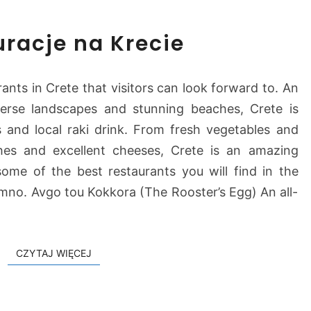
N
uracje na Krecie
a
j
l
nts in Crete that visitors can look forward to. An
e
iverse landscapes and stunning beaches, Crete is
p
s and local raki drink. From fresh vegetables and
s
z
hes and excellent cheeses, Crete is an amazing
e
some of the best restaurants you will find in the
r
mno. Avgo tou Kokkora (The Rooster’s Egg) An all-
e
s
t
a
CZYTAJ WIĘCEJ
CZYTAJ WIĘCEJ
u
r
a