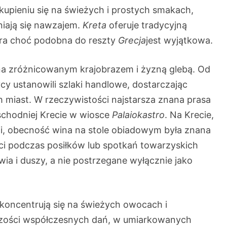
i skupieniu się na świeżych i prostych smakach,
niają się nawzajem.
Kreta
oferuje tradycyjną
ra choć podobna do reszty
Grecja
jest wyjątkowa.
ona zróżnicowanym krajobrazem i żyzną glebą. Od
y ustanowili szlaki handlowe, dostarczając
h miast. W rzeczywistości najstarsza znana prasa
schodniej Krecie w wiosce
Palaiokastro
. Na Krecie,
ji, obecność wina na stole obiadowym była znana
ości podczas posiłków lub spotkań towarzyskich
ia i duszy, a nie postrzegane wyłącznie jako
koncentrują się na świeżych owocach i
zości współczesnych dań, w umiarkowanych