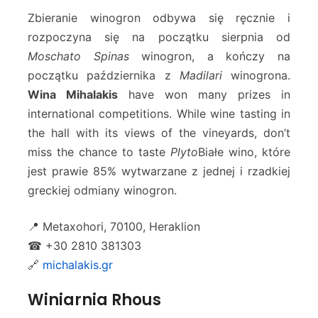
Zbieranie winogron odbywa się ręcznie i
rozpoczyna się na początku sierpnia od
Moschato Spinas
winogron, a kończy na
początku października z
Madilari
winogrona.
Wina Mihalakis
have won many prizes in
international competitions. While wine tasting in
the hall with its views of the vineyards, don’t
miss the chance to taste
Plyto
Białe wino, które
jest prawie 85% wytwarzane z jednej i rzadkiej
greckiej odmiany winogron.
📍 Metaxohori, 70100, Heraklion
☎ +30 2810 381303
🔗
michalakis.gr
Winiarnia Rhous