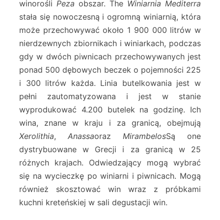
winorośli
Peza
obszar. The
Winiarnia Mediterra
stała się nowoczesną i ogromną winiarnią, która
może przechowywać około 1 900 000 litrów w
nierdzewnych zbiornikach i winiarkach, podczas
gdy w dwóch piwnicach przechowywanych jest
ponad 500 dębowych beczek o pojemności 225
i 300 litrów każda. Linia butelkowania jest w
pełni zautomatyzowana i jest w stanie
wyprodukować 4.200 butelek na godzinę. Ich
wina, znane w kraju i za granicą, obejmują
Xerolithia
,
Anassa
oraz
Mirambelos
Są one
dystrybuowane w Grecji i za granicą w 25
różnych krajach. Odwiedzający mogą wybrać
się na wycieczkę po winiarni i piwnicach. Mogą
również skosztować win wraz z próbkami
kuchni kreteńskiej w sali degustacji win.