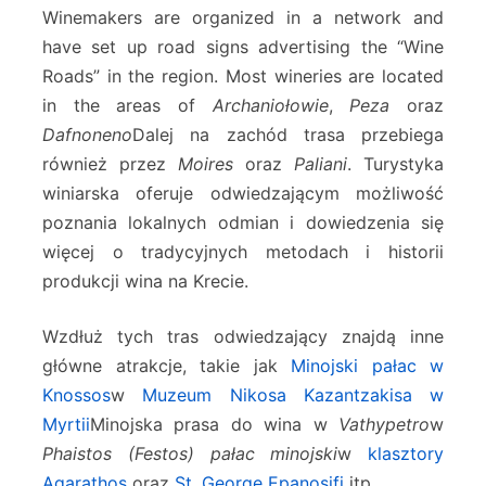
Winemakers are organized in a network and
have set up road signs advertising the “Wine
Roads” in the region. Most wineries are located
in the areas of
Archaniołowie
,
Peza
oraz
Dafnoneno
Dalej na zachód trasa przebiega
również przez
Moires
oraz
Paliani
. Turystyka
winiarska oferuje odwiedzającym możliwość
poznania lokalnych odmian i dowiedzenia się
więcej o tradycyjnych metodach i historii
produkcji wina na Krecie.
Wzdłuż tych tras odwiedzający znajdą inne
główne atrakcje, takie jak
Minojski pałac w
Knossos
w
Muzeum Nikosa Kazantzakisa w
Myrtii
Minojska prasa do wina w
Vathypetro
w
Phaistos (Festos) pałac minojski
w
klasztory
Agarathos
oraz
St. George Epanosifi
itp.