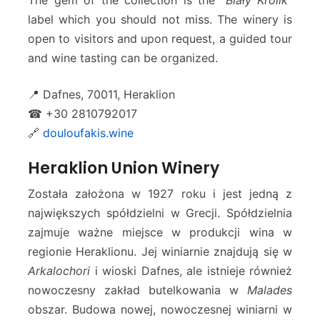
The gem of the collection is the “
Biały Królik
”
label which you should not miss. The winery is
open to visitors and upon request, a guided tour
and wine tasting can be organized.
📍 Dafnes, 70011, Heraklion
☎ +30 2810792017
🔗
douloufakis.wine
Heraklion Union Winery
Została założona w 1927 roku i jest jedną z
największych spółdzielni w Grecji. Spółdzielnia
zajmuje ważne miejsce w produkcji wina w
regionie Heraklionu. Jej winiarnie znajdują się w
Arkalochori
i wioski Dafnes, ale istnieje również
nowoczesny zakład butelkowania w
Malades
obszar. Budowa nowej, nowoczesnej winiarni w