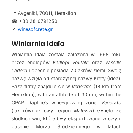
📍 Avgeniki, 70011, Heraklion
☎ +30 2810791250
🔗
winesofcrete.gr
Winiarnia Idaia
Winiarnia Idaia została założona w 1998 roku
przez enologów
Kalliopi Volitaki
oraz
Vassilis
Ladero
i obecnie posiada 20 akrów ziemi. Swoją
nazwę wzięła od starożytnej nazwy Krety (Idea).
Baza firmy znajduje się w
Venerato
(18 km from
Heraklion), with an altitude of 305 m, within the
OPAP Daphne’s wine-growing zone.
Venerato
(jak również cały region
Malevizi
) słynęło ze
słodkich win, które były eksportowane w całym
basenie Morza Śródziemnego w latach