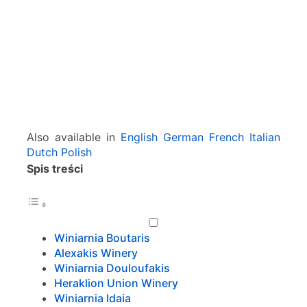
l
i
o
n
–
C
r
e
t
Also available in
English
German
French
Italian
e
Dutch
Polish
Spis treści
Winiarnia Boutaris
Alexakis Winery
Winiarnia Douloufakis
Heraklion Union Winery
Winiarnia Idaia