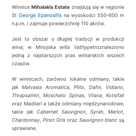
Winnice
Mihalakis Estate
znajdują się w regionie
St George Epanosifis
na wysokości 550-600 m
n.p.m. i zajmuje powierzchnię 110 akrów.
Jest to obszar o długiej tradycji w produkcji
wina; w
Minojska willa Vathypetro
znaleziono
jedną z najstarszych pras winiarskich wszech
czasów.
W winnicach, zarówno lokalne odmiany, takie
jak
Malvasia Aromatica
,
Plito
,
Dafni
,
Vidiano
,
Thrapsathiri
,
Moschato Spinas
,
Vilana
,
Kotsifali
oraz
Madilari
a także odmiany międzynarodowe,
takie jak
Cabernet Sauvignon
,
Syrah
,
Merlot
,
Chardonnay
,
Pinot Gris
oraz
Sauvignon blanc
są
uprawiane.