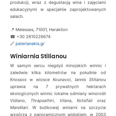
produkcji, wraz z degustacją wina i zajęciami
edukacyjnymi w specjalnie zaprojektowanych
salach.
📍 Melesses, 71001, Heraklion
☎ +30 2810226674
🔗
paterianakis.gr
Winiarnia Stilianou
W samym sercu niegdyś minojskich winnic i
zaledwie kilka kilometrów na południe od
Knossos
w wiosce
Kounavoi
,
Iannis Stilianou
uprawia na 7 prywatnych hektarach
ekologicznych winnic lokalne odmiany winorośli
Vidiano
,
Thrapsathiri
,
Vilana
,
Kotsifali
oraz
Mandilari
. W butikowej winiarni na szczycie
wzgórza z panoramicznym widokiem, w 2003