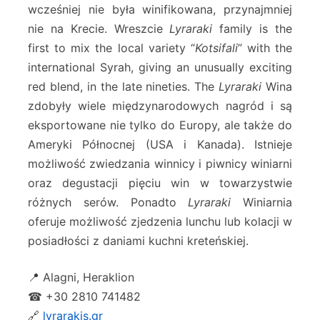
wcześniej nie była winifikowana, przynajmniej
nie na Krecie. Wreszcie
Lyraraki
family is the
first to mix the local variety “
Kotsifali
” with the
international Syrah, giving an unusually exciting
red blend, in the late nineties. The
Lyraraki
Wina
zdobyły wiele międzynarodowych nagród i są
eksportowane nie tylko do Europy, ale także do
Ameryki Północnej (USA i Kanada). Istnieje
możliwość zwiedzania winnicy i piwnicy winiarni
oraz degustacji pięciu win w towarzystwie
różnych serów. Ponadto
Lyraraki
Winiarnia
oferuje możliwość zjedzenia lunchu lub kolacji w
posiadłości z daniami kuchni kreteńskiej.
📍 Alagni, Heraklion
☎ +30 2810 741482
🔗
lyrarakis.gr