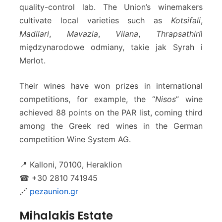
quality-control lab. The Union’s winemakers
cultivate local varieties such as
Kotsifali
,
Madilari
,
Mavazia
,
Vilana
,
Thrapsathiri
i
międzynarodowe odmiany, takie jak Syrah i
Merlot.
Their wines have won prizes in international
competitions, for example, the “
Nisos
” wine
achieved 88 points on the PAR list, coming third
among the Greek red wines in the German
competition Wine System AG.
📍 Kalloni, 70100, Heraklion
☎ +30 2810 741945
🔗
pezaunion.gr
Mihalakis Estate