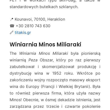
PET i w workach typu skin-bag, a także w
standardowych butelkach szklanych.
📍 Kounavoi, 70100, Heraklion
☎ +30 2810 743 630
🔗
titakis.gr
Winiarnia Minos Miliaraki
The
Winiarnia Minos Miliaraki
była pionierską
winiarnią
Peza
Obszar, który po raz pierwszy
zabutelkował i skomercjalizował produkcję i
dystrybucję wina w 1952 roku. Wkrótce po
zakończeniu wojny rozpoczęto masowy eksport
wina do Europy (Francji i Wielkiej Brytanii). Była
to również pierwsza firma, która użyła nazwy
Minos! Obecnie, w ósmej dekadzie istnienia, jest
zarządzana przez trzecie i czwarte pokolenie