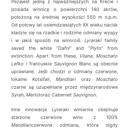
Peza
jest jedną z najważniejszych na Krecie i
posiada winnicę o powierzchni 140 akrów,
położoną na średniej wysokości 550 m n.p.m.
Od połowy lat osiemdziesiątych XX wieku nacisk
kładzie się na rzadkie i rodzime odmiany wyspy
i w jakiś sposób na winorośl.
Lyraraki
family
saved the white “
Dafni
” and “
Plyto
” from
extinction. Apart from these,
Vilana
,
Moschato
Lefko
i francuskie Sauvignon Blanc są obecnie
uprawiane. Jeśli chodzi o odmiany czerwone,
lokalne
Kotsifali
,
Mandilari
oraz
Moschato
czarne są uzupełniane przez międzynarodowe
Syrah
,
Merlot
oraz
Cabernet Sauvignon
.
Inne innowacje
Lyraraki
winiarnia obejmuje
starzone czerwone wino z 100%
Mandilari
czerwona odmiana, która nigdy