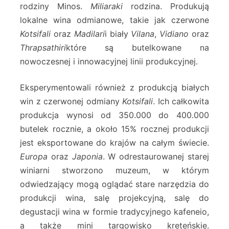
rodziny Minos.
Miliaraki
rodzina. Produkują
lokalne wina odmianowe, takie jak czerwone
Kotsifali
oraz
Madilari
i biały
Vilana
,
Vidiano
oraz
Thrapsathiri
które są butelkowane na
nowoczesnej i innowacyjnej linii produkcyjnej.
Eksperymentowali również z produkcją białych
win z czerwonej odmiany
Kotsifali
. Ich całkowita
produkcja wynosi od 350.000 do 400.000
butelek rocznie, a około 15% rocznej produkcji
jest eksportowane do krajów na całym świecie.
Europa
oraz
Japonia
. W odrestaurowanej starej
winiarni stworzono muzeum, w którym
odwiedzający mogą oglądać stare narzędzia do
produkcji wina, salę projekcyjną, salę do
degustacji wina w formie tradycyjnego kafeneio,
a także mini targowisko kreteńskie.