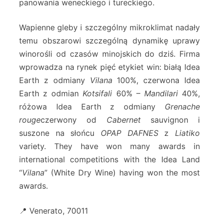
panowania weneckiego i tureckiego.
Wapienne gleby i szczególny mikroklimat nadały
temu obszarowi szczególną dynamikę uprawy
winorośli od czasów minojskich do dziś. Firma
wprowadza na rynek pięć etykiet win: białą Idea
Earth z odmiany
Vilana
100%, czerwona Idea
Earth z odmian
Kotsifali
60% –
Mandilari
40%,
różowa Idea Earth z odmiany
Grenache
rouge
czerwony od
Cabernet
sauvignon i
suszone na słońcu
OPAP DAFNES
z
Liatiko
variety. They have won many awards in
international competitions with the Idea Land
“
Vilana
” (White Dry Wine) having won the most
awards.
📍 Venerato, 70011