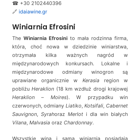
☎ +30 2102440396
🔗
idaiawine.gr
Winiarnia Efrosini
The
Winiarnia Efrosini
to mała rodzinna firma,
która, choć nowa w dziedzinie winiarstwa,
otrzymała kilka ważnych nagród w
międzynarodowych konkursach. Lokalne i
międzynarodowe odmiany winogron są
uprawiane organicznie w
Kerasia
region w
pobliżu
Heraklion
(18 km wzdłuż drogi krajowej
Heraklion
–
Moires
). W przypadku win
czerwonych, odmiany
Liatiko
,
Kotsifali
,
Cabernet
Sauvignon
,
Syrah
oraz
Merlot
i dla win białych
Vilana
,
Malvasia
oraz
Chardonnay
.
Wszystkie wina i sama winiarnia posiadają