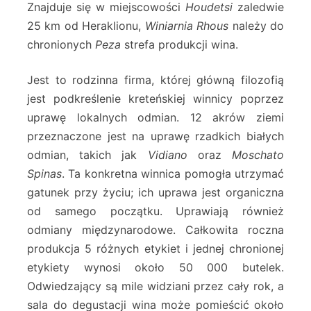
Znajduje się w miejscowości
Houdetsi
zaledwie
25 km od Heraklionu,
Winiarnia Rhous
należy do
chronionych
Peza
strefa produkcji wina.
Jest to rodzinna firma, której główną filozofią
jest podkreślenie kreteńskiej winnicy poprzez
uprawę lokalnych odmian. 12 akrów ziemi
przeznaczone jest na uprawę rzadkich białych
odmian, takich jak
Vidiano
oraz
Moschato
Spinas
. Ta konkretna winnica pomogła utrzymać
gatunek przy życiu; ich uprawa jest organiczna
od samego początku. Uprawiają również
odmiany międzynarodowe. Całkowita roczna
produkcja 5 różnych etykiet i jednej chronionej
etykiety wynosi około 50 000 butelek.
Odwiedzający są mile widziani przez cały rok, a
sala do degustacji wina może pomieścić około