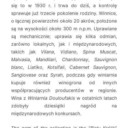
się to w 1930 r. i trwa do dziś, a kontrolę
sprawuje już trzecie pokolenie rodziny. Winnice,
o łącznej powierzchni około 20 akrów, położone
są na wysokości około 300 m n.p.m. Uprawiane
są mechanicznie; uprawia się kilka odmian,
zarówno lokalnych, jak i międzynarodowych,
takich jak
Vilana
,
Vidiano
,
Spina Muscat
,
Malvasia
,
Mandilari
,
Chardonnay
,
Sauvignon
blanc
,
Liatiko
,
Kotsifali
,
Cabernet Sauvignon
,
Sangiovese
oraz
Syrah
, podczas gdy winiarnia
kupuje również winogrona od innych
współpracujących producentów w regionie.
Wina z
Winiarnia Douloufakis
w ostatnich latach
zdobyły dziesiątki nagród na
międzynarodowych konkursach.