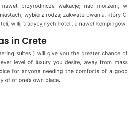
a nawet przyrodnicze wakacje; nad morzem, w
h
o
miastach, wybierz rodzaj zakwaterowania, który Ci
t
li, willi, tradycyjnych hoteli, a nawet kempingów.
e
l
as in Crete
e
n
tering suites ) will give you the greater chance of
a
ver level of luxury you desire, away from mass
K
oice for anyone needing the comforts of a good
r
cy of of one’s own place.
e
c
i
e