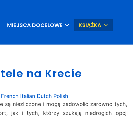
MIEJSCA DOCELOWE
KSIĄŻKA
Z
tele na Krecie
a
r
e
z
French
Italian
Dutch
Polish
e
e są niezliczone i mogą zadowolić zarówno tych,
r
rt, jak i tych, którzy szukają niedrogich opcji
w
u
j