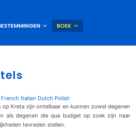
BESTEMMINGEN
BOEK
B
tels
o
e
k
K
French
Italian
Dutch
Polish
r
op Kreta zijn ontelbaar en kunnen zowel degenen
e
n als degenen die qua budget op zoek zijn naar
t
kheden tevreden stellen.
a
H