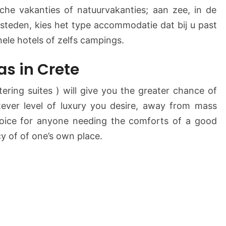
che vakanties of natuurvakanties; aan zee, in de
o
t
 steden, kies het type accommodatie dat bij u past
e
ionele hotels of zelfs campings.
l
s
as in Crete
tering suites ) will give you the greater chance of
ver level of luxury you desire, away from mass
oice for anyone needing the comforts of a good
cy of of one’s own place.