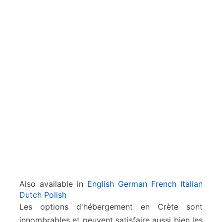
h
ô
t
e
l
s
e
n
C
r
è
t
e
Also available in
English
German
French
Italian
Dutch
Polish
Les options d'hébergement en Crète sont
innombrables et peuvent satisfaire aussi bien les