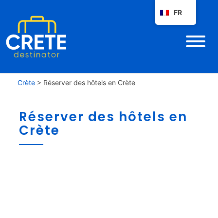
FR
Crète
>
Réserver des hôtels en Crète
R
Réserver des hôtels en
é
Crète
s
e
r
v
e
r
d
e
s