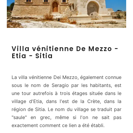
V
Villa vénitienne De Mezzo -
i
Etia - Sitia
l
l
a
v
La villa vénitienne Dei Mezzo, également connue
é
sous le nom de Seragio par les habitants, est
n
une tour autrefois à trois étages située dans le
i
village d'Etia, dans l'est de la Crète, dans la
t
i
région de Sitia. Le nom du village se traduit par
e
"saule" en grec, même si l'on ne sait pas
n
exactement comment ce lien a été établi.
n