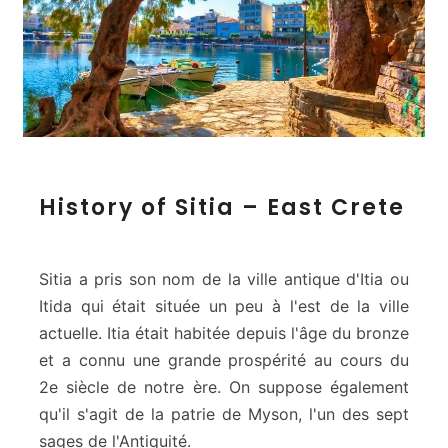
a
H
History of Sitia – East Crete
i
s
t
o
Sitia a pris son nom de la ville antique d'Itia ou
r
Itida qui était située un peu à l'est de la ville
y
actuelle. Itia était habitée depuis l'âge du bronze
o
et a connu une grande prospérité au cours du
f
S
2e siècle de notre ère. On suppose également
i
qu'il s'agit de la patrie de Myson, l'un des sept
t
sages de l'Antiquité.