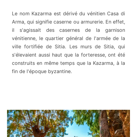
e
r
Le nom Kazarma est dérivé du vénitien Casa di
e
Arma, qui signifie caserne ou armurerie. En effet,
s
il s'agissait des casernes de la garnison
s
vénitienne, le quartier général de l'armée de la
e
d
ville fortifiée de Sitia. Les murs de Sitia, qui
e
s'élevaient aussi haut que la forteresse, ont été
K
construits en même temps que la Kazarma, à la
a
fin de l'époque byzantine.
z
a
r
m
a
-
S
i
t
i