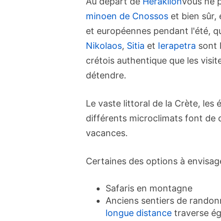
Au départ de
Heraklion
vous ne 
minoen de Cnossos
et bien sûr, 
et européennes pendant l'été, qu
Nikolaos
,
Sitia
et
Ierapetra
sont 
crétois authentique que les visi
détendre.
Le vaste littoral de la Crète, les
différents microclimats font de ce
vacances.
Certaines des options à envisage
Safaris en montagne
Anciens sentiers de rando
longue distance
traverse ég