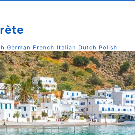
Crète
sh
German
French
Italian
Dutch
Polish