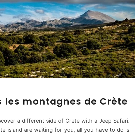
T
s les montagnes de Crète
o
u
r
cover a different side of Crete with a Jeep Safari.
S
e island are waiting for you, all you have to do is
a