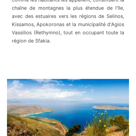
e
chaîne de montagnes la plus étendue de l'île,
s
avec des estuaires vers les régions de Selinos,
b
l
Kissamos, Apokoronas et la municipalité d'Agios
a
Vassilios (Rethymno), tout en occupant toute la
n
région de Sfakia.
c
h
e
s
-
L
e
f
k
a
O
r
i