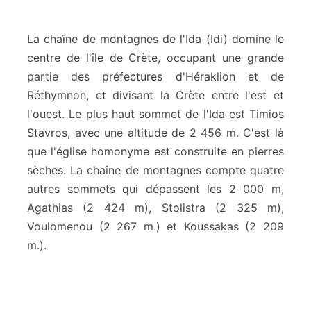
u
n
t
La chaîne de montagnes de l'Ida (Idi) domine le
I
centre de l'île de Crète, occupant une grande
d
partie des préfectures d'Héraklion et de
i
Réthymnon, et divisant la Crète entre l'est et
–
P
l'ouest. Le plus haut sommet de l'Ida est Timios
s
Stavros, avec une altitude de 2 456 m. C'est là
i
que l'église homonyme est construite en pierres
l
sèches. La chaîne de montagnes compte quatre
o
autres sommets qui dépassent les 2 000 m,
r
i
Agathias (2 424 m), Stolistra (2 325 m),
t
Voulomenou (2 267 m.) et Koussakas (2 209
i
m.).
s