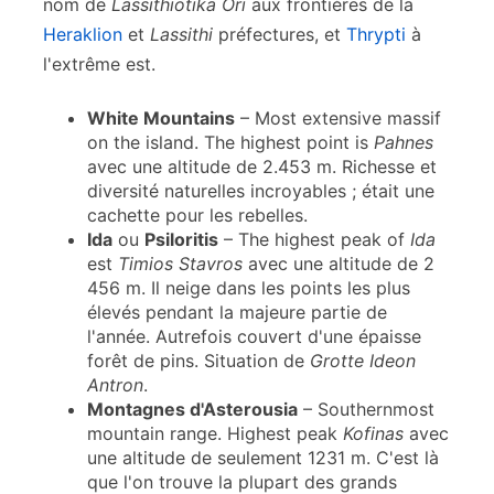
nom de
Lassithiotika Ori
aux frontières de la
Heraklion
et
Lassithi
préfectures, et
Thrypti
à
l'extrême est.
White Mountains
– Most extensive massif
on the island. The highest point is
Pahnes
avec une altitude de 2.453 m. Richesse et
diversité naturelles incroyables ; était une
cachette pour les rebelles.
Ida
ou
Psiloritis
– The highest peak of
Ida
est
Timios Stavros
avec une altitude de 2
456 m. Il neige dans les points les plus
élevés pendant la majeure partie de
l'année. Autrefois couvert d'une épaisse
forêt de pins. Situation de
Grotte Ideon
Antron
.
Montagnes d'Asterousia
– Southernmost
mountain range. Highest peak
Kofinas
avec
une altitude de seulement 1231 m. C'est là
que l'on trouve la plupart des grands