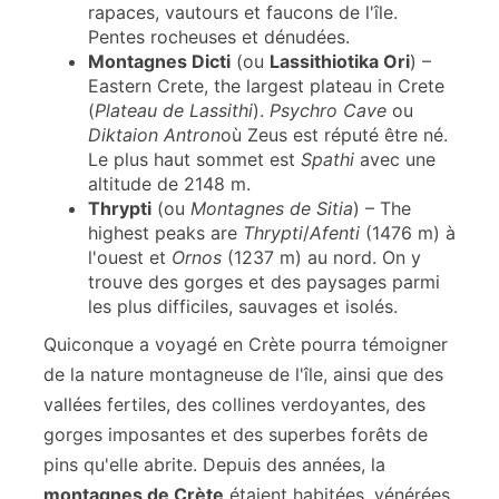
rapaces, vautours et faucons de l'île.
Pentes rocheuses et dénudées.
Montagnes Dicti
(ou
Lassithiotika Ori
) –
Eastern Crete, the largest plateau in Crete
(
Plateau de Lassithi
).
Psychro Cave
ou
Diktaion Antron
où Zeus est réputé être né.
Le plus haut sommet est
Spathi
avec une
altitude de 2148 m.
Thrypti
(ou
Montagnes de Sitia
) – The
highest peaks are
Thrypti
/
Afenti
(1476 m) à
l'ouest et
Ornos
(1237 m) au nord. On y
trouve des gorges et des paysages parmi
les plus difficiles, sauvages et isolés.
Quiconque a voyagé en Crète pourra témoigner
de la nature montagneuse de l'île, ainsi que des
vallées fertiles, des collines verdoyantes, des
gorges imposantes et des superbes forêts de
pins qu'elle abrite. Depuis des années, la
montagnes de Crète
étaient habitées, vénérées