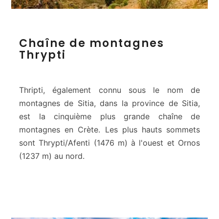
C
Chaîne de montagnes
h
Thrypti
a
î
n
e
Thripti, également connu sous le nom de
d
montagnes de Sitia, dans la province de Sitia,
e
est la cinquième plus grande chaîne de
m
montagnes en Crète. Les plus hauts sommets
o
n
sont Thrypti/Afenti (1476 m) à l'ouest et Ornos
t
(1237 m) au nord.
a
g
n
e
s
T