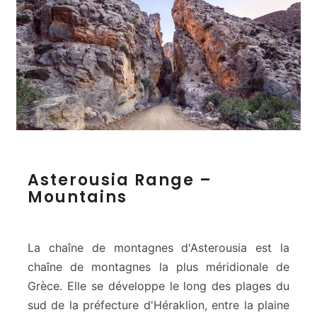
A
Asterousia Range –
s
Mountains
t
e
r
o
La chaîne de montagnes d'Asterousia est la
u
chaîne de montagnes la plus méridionale de
s
Grèce. Elle se développe le long des plages du
i
sud de la préfecture d'Héraklion, entre la plaine
a