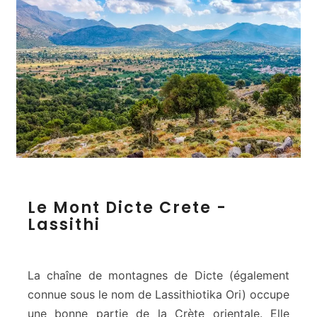
h
r
y
p
t
i
L
Le Mont Dicte Crete -
e
Lassithi
M
o
n
t
La chaîne de montagnes de Dicte (également
D
connue sous le nom de Lassithiotika Ori) occupe
i
une bonne partie de la Crète orientale. Elle