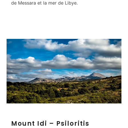
R
de Messara et la mer de Libye.
a
n
g
e
–
M
o
u
n
t
a
i
n
s
M
Mount Idi – Psiloritis
o