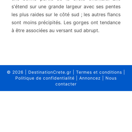
c
s'étend sur une grande largeur avec ses pentes
t
e
les plus raides sur le côté sud ; les autres flancs
C
sont moins précipités. Les gorges ont tendance
r
à être associées au versant sud abrupt.
e
t
e
-
L
a
s
© 2026
|
DestinationCrete.gr
|
Termes et conditions
|
s
Politique de confidentialité
|
Annoncez
|
Nous
contacter
i
t
h
i