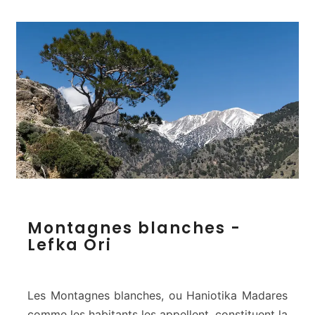
M
Montagnes blanches -
o
Lefka Ori
n
t
a
g
Les Montagnes blanches, ou Haniotika Madares
n
comme les habitants les appellent, constituent la