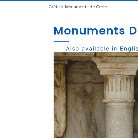
Crète
>
Monuments de Crète
Monuments D
Also available in
Engli