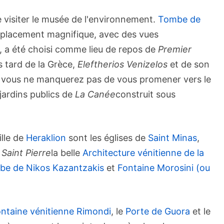
visiter le musée de l'environnement.
Tombe de
mplacement magnifique, avec des vues
 a été choisi comme lieu de repos de
Premier
s tard de la Grèce,
Eleftherios Venizelos
et de son
le, vous ne manquerez pas de vous promener vers le
 jardins publics de
La Canée
construit sous
lle de
Heraklion
sont les églises de
Saint Minas
,
t
Saint Pierre
la belle
Architecture vénitienne de la
e de Nikos Kazantzakis
et
Fontaine Morosini (ou
ntaine vénitienne Rimondi
, le
Porte de Guora
et le