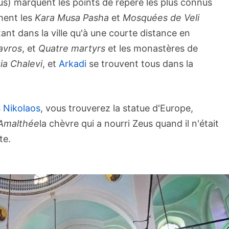
lus) marquent les points de repère les plus connus
ement les
Kara Musa Pasha
et
Mosquées de Veli
ant dans la ville qu'à une courte distance en
avros
, et
Quatre martyrs
et les monastères de
ia Chalevi
, et
Arkadi
se trouvent tous dans la
 Nikolaos
, vous trouverez la statue d'Europe,
Amalthée
la chèvre qui a nourri Zeus quand il n'était
te.