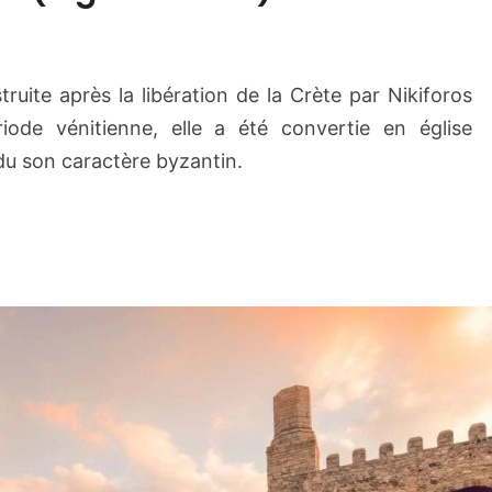
l
i
s
truite après la libération de la Crète par Nikiforos
e
ode vénitienne, elle a été convertie en église
S
a
rdu son caractère byzantin.
i
n
t
T
i
t
u
s
(
A
g
i