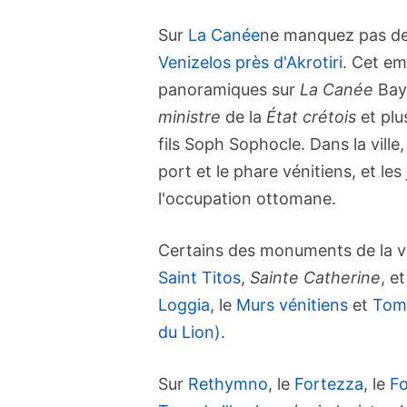
Sur
La Canée
ne manquez pas de 
Venizelos près d'Akrotiri
. Cet e
panoramiques sur
La Canée
Bay,
ministre
de la
État crétois
et plu
fils Soph Sophocle. Dans la vil
port et le phare vénitiens, et les
l'occupation ottomane.
Certains des monuments de la vi
Saint Titos
,
Sainte Catherine
, e
Loggia
, le
Murs vénitiens
et
Tomb
du Lion)
.
Sur
Rethymno
, le
Fortezza
, le
Fo