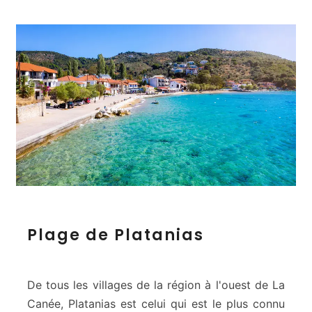
P
Plage de Platanias
l
a
g
e
De tous les villages de la région à l'ouest de La
d
Canée, Platanias est celui qui est le plus connu