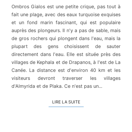
o
Ombros Gialos est une petite crique, pas tout à
s
fait une plage, avec des eaux turquoise exquises
G
et un fond marin fascinant, qui est populaire
i
auprès des plongeurs. Il n'y a pas de sable, mais
a
l
de gros rochers qui plongent dans l'eau, mais la
o
plupart des gens choisissent de sauter
s
directement dans l'eau. Elle est située près des
villages de Kephala et de Drapanos, à l'est de La
Canée. La distance est d'environ 40 km et les
visiteurs devront traverser les villages
d'Almyrida et de Plaka. Ce n'est pas un...
LIRE LA SUITE
LIRE LA SUITE