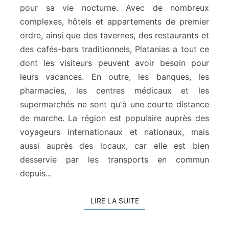
e
pour sa vie nocturne. Avec de nombreux
P
complexes, hôtels et appartements de premier
l
a
ordre, ainsi que des tavernes, des restaurants et
t
des cafés-bars traditionnels, Platanias a tout ce
a
dont les visiteurs peuvent avoir besoin pour
n
leurs vacances. En outre, les banques, les
i
pharmacies, les centres médicaux et les
a
s
supermarchés ne sont qu'à une courte distance
de marche. La région est populaire auprès des
voyageurs internationaux et nationaux, mais
aussi auprès des locaux, car elle est bien
desservie par les transports en commun
depuis...
LIRE LA SUITE
LIRE LA SUITE