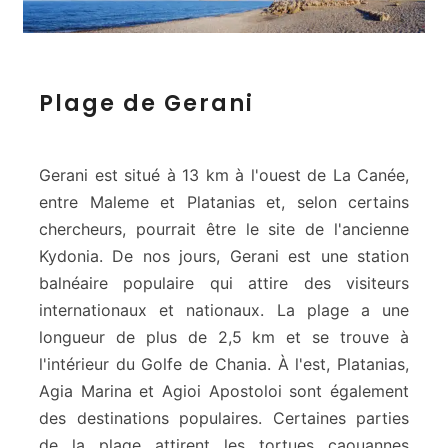
P
Plage de Gerani
l
a
g
e
Gerani est situé à 13 km à l'ouest de La Canée,
d
entre Maleme et Platanias et, selon certains
e
chercheurs, pourrait être le site de l'ancienne
G
Kydonia. De nos jours, Gerani est une station
e
r
balnéaire populaire qui attire des visiteurs
a
internationaux et nationaux. La plage a une
n
longueur de plus de 2,5 km et se trouve à
i
l'intérieur du Golfe de Chania. À l'est, Platanias,
Agia Marina et Agioi Apostoloi sont également
des destinations populaires. Certaines parties
de la plage attirent les tortues caouannes