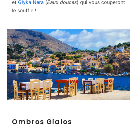
et
Glyka Nera
(
Eaux douces
) qui vous couperont
le souffle !
O
Ombros Gialos
m
b
r