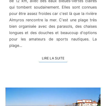
o
de 12 km, avec des eaux bleues-vertes claires
r
qui tombent soudainement. Elles sont connues
g
pour être assez froides car c'est là que la rivière
i
Almyros rencontre la mer. C'est une plage très
o
bien organisée avec des parasols, des chaises
u
p
longues et des douches et beaucoup d'options
o
pour les amateurs de sports nautiques. La
l
plage...
i
s
LIRE LA SUITE
LIRE LA SUITE