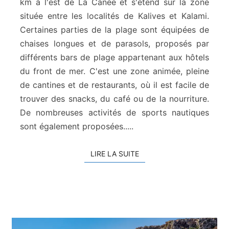
km à l'est de La Canée et s'étend sur la zone
K
située entre les localités de Kalives et Kalami.
y
a
Certaines parties de la plage sont équipées de
n
chaises longues et de parasols, proposés par
i
différents bars de plage appartenant aux hôtels
A
du front de mer. C'est une zone animée, pleine
k
de cantines et de restaurants, où il est facile de
t
i
trouver des snacks, du café ou de la nourriture.
De nombreuses activités de sports nautiques
sont également proposées.....
LIRE LA SUITE
LIRE LA SUITE