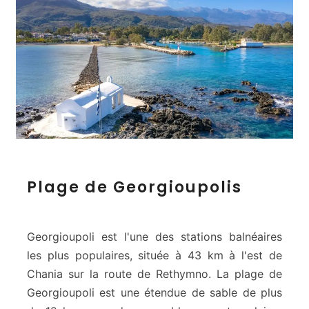
P
Plage de Georgioupolis
l
a
g
e
Georgioupoli est l'une des stations balnéaires
d
les plus populaires, située à 43 km à l'est de
e
Chania sur la route de Rethymno. La plage de
G
Georgioupoli est une étendue de sable de plus
e