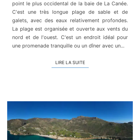
l
point le plus occidental de la baie de La Canée.
y
C'est une très longue plage de sable et de
m
galets, avec des eaux relativement profondes.
b
La plage est organisée et ouverte aux vents du
a
nord et de l'ouest. C'est un endroit idéal pour
r
i
une promenade tranquille ou un dîner avec un...
LIRE LA SUITE
LIRE LA SUITE