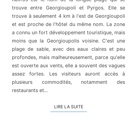
d
trouve entre Georgioupoli et Pyrgos. Elle se
e
trouve à seulement 4 km à l'est de Georgioupoli
K
et est proche de l'hôtel du même nom. La zone
a
v
a connu un fort développement touristique, mais
r
moins que la Georgioupolis voisine. C'est une
o
plage de sable, avec des eaux claires et peu
s
profondes, mais malheureusement, parce qu'elle
est ouverte aux vents, elle a souvent des vagues
assez fortes. Les visiteurs auront accès à
plusieurs commodités, notamment des
restaurants et...
LIRE LA SUITE
LIRE LA SUITE