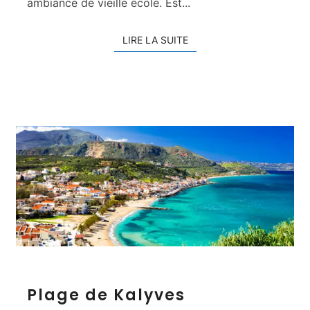
ambiance de vieille école. Est...
LIRE LA SUITE
LIRE LA SUITE
P
Plage de Kalyves
l