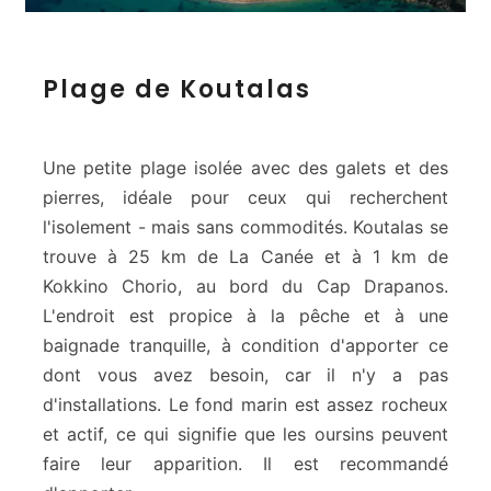
P
Plage de Koutalas
l
a
g
e
Une petite plage isolée avec des galets et des
d
pierres, idéale pour ceux qui recherchent
e
l'isolement - mais sans commodités. Koutalas se
K
trouve à 25 km de La Canée et à 1 km de
o
u
Kokkino Chorio, au bord du Cap Drapanos.
t
L'endroit est propice à la pêche et à une
a
baignade tranquille, à condition d'apporter ce
l
dont vous avez besoin, car il n'y a pas
a
d'installations. Le fond marin est assez rocheux
s
et actif, ce qui signifie que les oursins peuvent
faire leur apparition. Il est recommandé