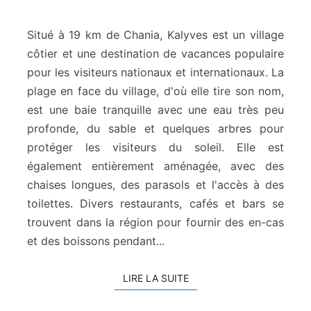
a
g
e
Situé à 19 km de Chania, Kalyves est un village
d
côtier et une destination de vacances populaire
e
pour les visiteurs nationaux et internationaux. La
K
plage en face du village, d'où elle tire son nom,
a
l
est une baie tranquille avec une eau très peu
y
profonde, du sable et quelques arbres pour
v
protéger les visiteurs du soleil. Elle est
e
également entièrement aménagée, avec des
s
chaises longues, des parasols et l'accès à des
toilettes. Divers restaurants, cafés et bars se
trouvent dans la région pour fournir des en-cas
et des boissons pendant...
LIRE LA SUITE
LIRE LA SUITE