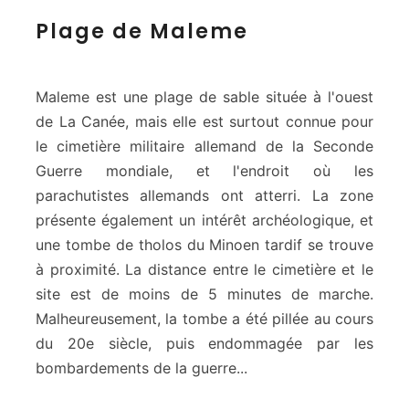
P
Plage de Maleme
l
a
g
e
Maleme est une plage de sable située à l'ouest
d
de La Canée, mais elle est surtout connue pour
e
le cimetière militaire allemand de la Seconde
M
Guerre mondiale, et l'endroit où les
a
l
parachutistes allemands ont atterri. La zone
e
présente également un intérêt archéologique, et
m
une tombe de tholos du Minoen tardif se trouve
e
à proximité. La distance entre le cimetière et le
site est de moins de 5 minutes de marche.
Malheureusement, la tombe a été pillée au cours
du 20e siècle, puis endommagée par les
bombardements de la guerre...