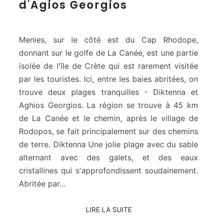
d'Agios Georgios
n
i
e
s
Menies, sur le côté est du Cap Rhodope,
-
donnant sur le golfe de La Canée, est une partie
D
isolée de l'île de Crète qui est rarement visitée
i
par les touristes. Ici, entre les baies abritées, on
k
t
trouve deux plages tranquilles - Diktenna et
e
Aghios Georgios. La région se trouve à 45 km
n
de La Canée et le chemin, après le village de
n
Rodopos, se fait principalement sur des chemins
a
e
de terre. Diktenna Une jolie plage avec du sable
t
alternant avec des galets, et des eaux
p
cristallines qui s'approfondissent soudainement.
l
Abritée par...
a
g
e
LIRE LA SUITE
LIRE LA SUITE