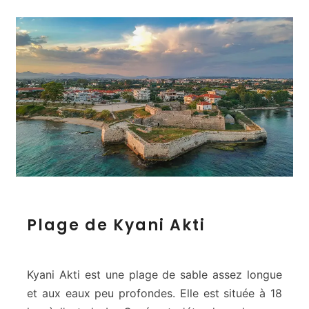
P
Plage de Kyani Akti
l
a
g
e
Kyani Akti est une plage de sable assez longue
d
et aux eaux peu profondes. Elle est située à 18
e