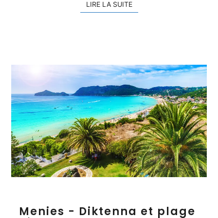
LIRE LA SUITE
LIRE LA SUITE
M
Menies - Diktenna et plage
e