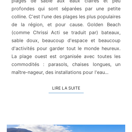
plages de sable aux eaux claires et peu
A
profondes qui sont séparées par une petite
k
t
colline. C'est l'une des plages les plus populaires
i
de la région, et pour cause. Golden Beach
B
(comme Chrissi Acti se traduit par) bateaux,
e
sable doux, beaucoup d'espace et beaucoup
a
d'activités pour garder tout le monde heureux.
c
h
La plage ouest est organisée avec toutes les
commodités : parasols, chaises longues, un
maître-nageur, des installations pour l'eau...
LIRE LA SUITE
LIRE LA SUITE