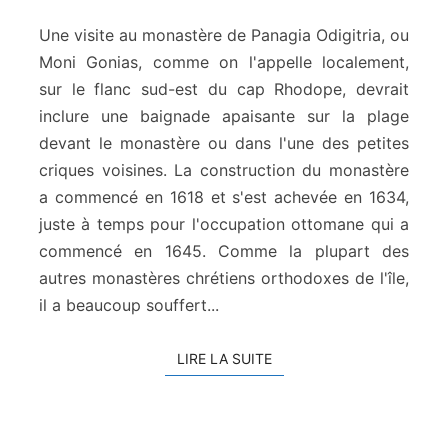
g
e
Une visite au monastère de Panagia Odigitria, ou
M
Moni Gonias, comme on l'appelle localement,
o
sur le flanc sud-est du cap Rhodope, devrait
n
inclure une baignade apaisante sur la plage
i
G
devant le monastère ou dans l'une des petites
o
criques voisines. La construction du monastère
n
a commencé en 1618 et s'est achevée en 1634,
i
juste à temps pour l'occupation ottomane qui a
a
commencé en 1645. Comme la plupart des
s
autres monastères chrétiens orthodoxes de l'île,
il a beaucoup souffert...
LIRE LA SUITE
LIRE LA SUITE