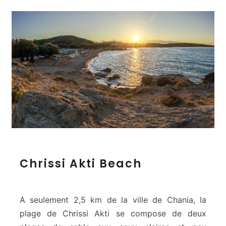
C
Chrissi Akti Beach
h
r
i
s
A seulement 2,5 km de la ville de Chania, la
s
plage de Chrissi Akti se compose de deux
i