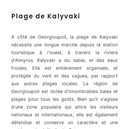
P
Plage de Kalyvaki
l
a
g
e
A côté de Georgioupoli, la plage de Kalyvaki
d
nécessite une longue marche depuis la station
e
touristique à l'ouest, à travers la rivière
K
d'Almyros. Kalyvaki a du sable, et des eaux
a
l
froides. Elle est entièrement organisée, et
y
protégée du vent et des vagues, par rapport
v
aux autres plages locales. La région de
a
Georgioupoli est dotée d'innombrables baies et
k
plages pour tous les goûts. Bien qu'il s'agisse
i
d'une zone populaire qui attire les visiteurs
nationaux et internationaux, elle est également
détendue et conserve un caractère et une