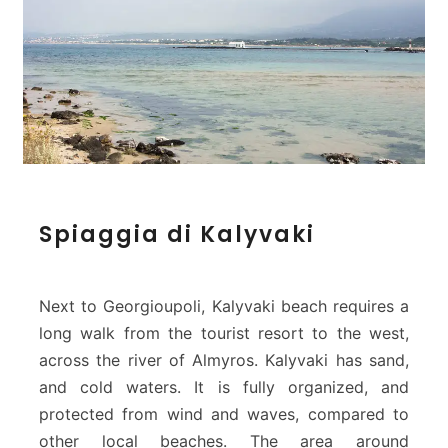
S
Spiaggia di Kalyvaki
p
i
a
g
Next to Georgioupoli, Kalyvaki beach requires a
g
long walk from the tourist resort to the west,
i
across the river of Almyros. Kalyvaki has sand,
a
and cold waters. It is fully organized, and
d
i
protected from wind and waves, compared to
K
other local beaches. The area around