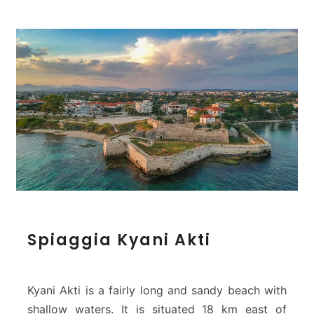
S
Spiaggia Kyani Akti
p
i
a
g
Kyani Akti is a fairly long and sandy beach with
g
shallow waters. It is situated 18 km east of