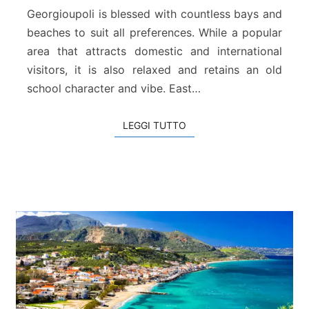
a
Georgioupoli is blessed with countless bays and
l
beaches to suit all preferences. While a popular
y
area that attracts domestic and international
v
a
visitors, it is also relaxed and retains an old
k
school character and vibe. East…
i
LEGGI TUTTO
LEGGI TUTTO