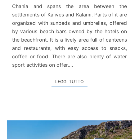
i
Chania and spans the area between the
a
settlements of Kalives and Kalami. Parts of it are
K
y
organized with sunbeds and umbrellas, offered
a
by various beach bars owned by the hotels on
n
the beachfront. It is a lively area full of canteens
i
and restaurants, with easy access to snacks,
A
coffee or food. There are also plenty of water
k
t
sport activities on offer….
i
LEGGI TUTTO
LEGGI TUTTO