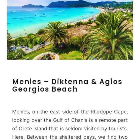
M
Menies – Diktenna & Agios
e
Georgios Beach
n
i
e
s
Menies, on the east side of the Rhodope Cape,
–
looking over the Gulf of Chania is a remote part
D
of Crete island that is seldom visited by tourists.
i
Here, Between the sheltered bays, we find two
k