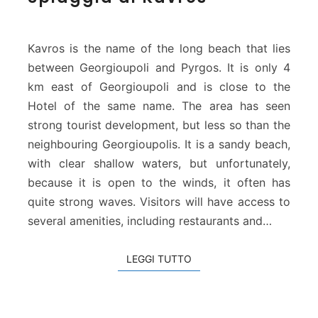
i
a
g
Kavros is the name of the long beach that lies
g
between Georgioupoli and Pyrgos. It is only 4
i
km east of Georgioupoli and is close to the
a
Hotel of the same name. The area has seen
d
i
strong tourist development, but less so than the
K
neighbouring Georgioupolis. It is a sandy beach,
a
with clear shallow waters, but unfortunately,
v
because it is open to the winds, it often has
r
quite strong waves. Visitors will have access to
o
s
several amenities, including restaurants and…
LEGGI TUTTO
LEGGI TUTTO