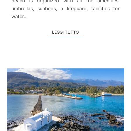
beach is organized with all the amenities:
c
h
umbrellas, sunbeds, a lifeguard, facilities for
water…
LEGGI TUTTO
LEGGI TUTTO