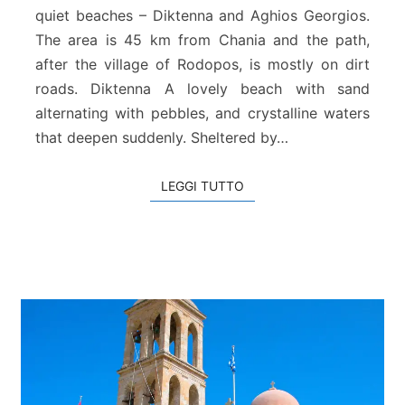
t
quiet beaches – Diktenna and Aghios Georgios.
e
The area is 45 km from Chania and the path,
n
after the village of Rodopos, is mostly on dirt
n
roads. Diktenna A lovely beach with sand
a
&
alternating with pebbles, and crystalline waters
A
that deepen suddenly. Sheltered by…
g
i
LEGGI TUTTO
LEGGI TUTTO
o
s
G
e
o
r
g
i
o
s
B