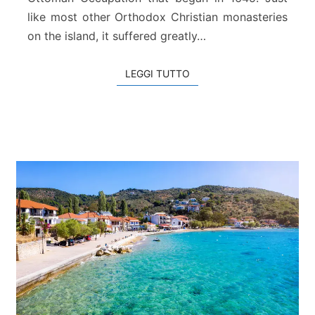
i
like most other Orthodox Christian monasteries
G
o
on the island, it suffered greatly…
n
i
LEGGI TUTTO
LEGGI TUTTO
a
s