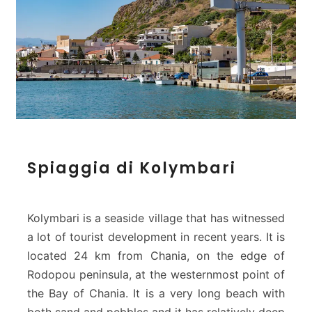
S
Spiaggia di Kolymbari
p
i
a
g
Kolymbari is a seaside village that has witnessed
g
a lot of tourist development in recent years. It is
i
located 24 km from Chania, on the edge of
a
Rodopou peninsula, at the westernmost point of
d
i
the Bay of Chania. It is a very long beach with
K