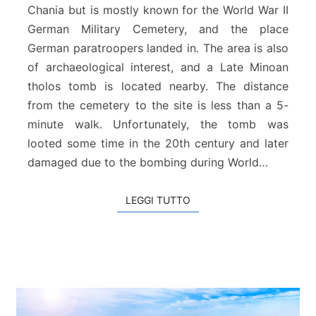
g
Chania but is mostly known for the World War II
i
German Military Cemetery, and the place
a
German paratroopers landed in. The area is also
d
i
of archaeological interest, and a Late Minoan
M
tholos tomb is located nearby. The distance
a
from the cemetery to the site is less than a 5-
l
minute walk. Unfortunately, the tomb was
e
looted some time in the 20th century and later
m
e
damaged due to the bombing during World…
LEGGI TUTTO
LEGGI TUTTO