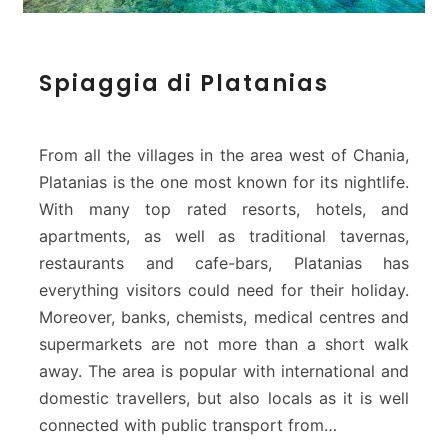
S
Spiaggia di Platanias
p
i
a
g
From all the villages in the area west of Chania,
g
Platanias is the one most known for its nightlife.
i
With many top rated resorts, hotels, and
a
apartments, as well as traditional tavernas,
d
i
restaurants and cafe-bars, Platanias has
P
everything visitors could need for their holiday.
l
Moreover, banks, chemists, medical centres and
a
supermarkets are not more than a short walk
t
away. The area is popular with international and
a
n
domestic travellers, but also locals as it is well
i
connected with public transport from…
a