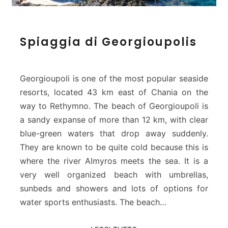
S
Spiaggia di Georgioupolis
p
i
a
g
Georgioupoli is one of the most popular seaside
g
resorts, located 43 km east of Chania on the
i
way to Rethymno. The beach of Georgioupoli is
a
a sandy expanse of more than 12 km, with clear
d
i
blue-green waters that drop away suddenly.
G
They are known to be quite cold because this is
e
where the river Almyros meets the sea. It is a
o
very well organized beach with umbrellas,
r
sunbeds and showers and lots of options for
g
i
water sports enthusiasts. The beach…
o
u