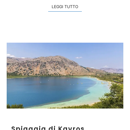
LEGGI TUTTO
LEGGI TUTTO
S
Spiaggia di Kavros
p