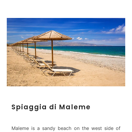
S
Spiaggia di Maleme
p
i
a
g
Maleme is a sandy beach on the west side of