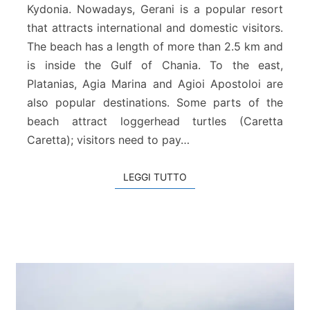
Kydonia. Nowadays, Gerani is a popular resort
d
i
that attracts international and domestic visitors.
G
The beach has a length of more than 2.5 km and
e
is inside the Gulf of Chania. To the east,
r
Platanias, Agia Marina and Agioi Apostoloi are
a
also popular destinations. Some parts of the
n
i
beach attract loggerhead turtles (Caretta
Caretta); visitors need to pay…
LEGGI TUTTO
LEGGI TUTTO