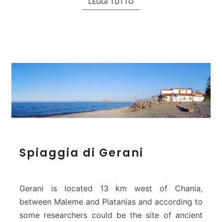
LEGGI TUTTO
LEGGI TUTTO
p
o
l
i
s
S
Spiaggia di Gerani
p
i
a
g
Gerani is located 13 km west of Chania,
g
between Maleme and Platanias and according to
i
some researchers could be the site of ancient
a