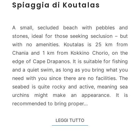
Spiaggia di Koutalas
p
i
a
g
A small, secluded beach with pebbles and
g
stones, ideal for those seeking seclusion – but
i
with no amenities. Koutalas is 25 km from
a
Chania and 1 km from Kokkino Chorio, on the
d
i
edge of Cape Drapanos. It is suitable for fishing
K
and a quiet swim, as long as you bring what you
o
need with you since there are no facilities. The
u
seabed is quite rocky and active, meaning sea
t
urchins might make an appearance. It is
a
l
recommended to bring proper…
a
s
LEGGI TUTTO
LEGGI TUTTO