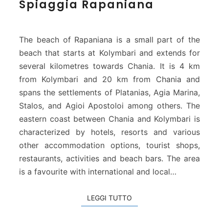
Spiaggia Rapaniana
p
i
a
g
The beach of Rapaniana is a small part of the
g
beach that starts at Kolymbari and extends for
i
several kilometres towards Chania. It is 4 km
a
from Kolymbari and 20 km from Chania and
R
a
spans the settlements of Platanias, Agia Marina,
p
Stalos, and Agioi Apostoloi among others. The
a
eastern coast between Chania and Kolymbari is
n
characterized by hotels, resorts and various
i
other accommodation options, tourist shops,
a
n
restaurants, activities and beach bars. The area
a
is a favourite with international and local…
LEGGI TUTTO
LEGGI TUTTO