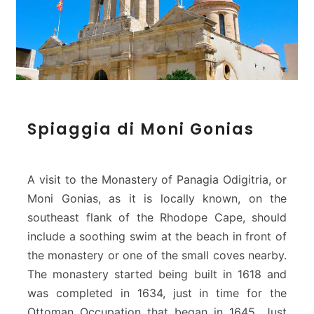
e
a
c
h
S
Spiaggia di Moni Gonias
p
i
a
g
A visit to the Monastery of Panagia Odigitria, or
g
Moni Gonias, as it is locally known, on the
i
southeast flank of the Rhodope Cape, should
a
include a soothing swim at the beach in front of
d
i
the monastery or one of the small coves nearby.
M
The monastery started being built in 1618 and
o
was completed in 1634, just in time for the
n
Ottoman Occupation that began in 1645. Just