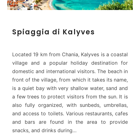
S
Spiaggia di Kalyves
p
i
a
g
Located 19 km from Chania, Kalyves is a coastal
g
village and a popular holiday destination for
i
domestic and international visitors. The beach in
a
front of the village, from which it takes its name,
d
i
is a quiet bay with very shallow water, sand and
K
a few trees to protect visitors from the sun. It is
a
also fully organized, with sunbeds, umbrellas,
l
and access to toilets. Various restaurants, cafes
y
and bars are found in the area to provide
v
e
snacks, and drinks during…
s