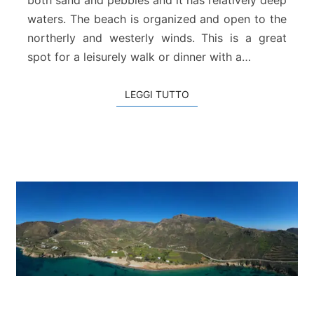
both sand and pebbles and it has relatively deep
o
waters. The beach is organized and open to the
l
northerly and westerly winds. This is a great
y
spot for a leisurely walk or dinner with a…
m
b
a
LEGGI TUTTO
LEGGI TUTTO
r
i
S