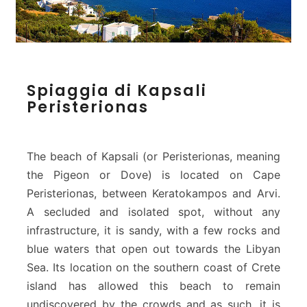
S
Spiaggia di Kapsali
p
Peristerionas
i
a
g
g
The beach of Kapsali (or Peristerionas, meaning
i
the Pigeon or Dove) is located on Cape
a
Peristerionas, between Keratokampos and Arvi.
d
A secluded and isolated spot, without any
i
K
infrastructure, it is sandy, with a few rocks and
a
blue waters that open out towards the Libyan
p
Sea. Its location on the southern coast of Crete
s
island has allowed this beach to remain
a
l
undiscovered by the crowds and as such, it is