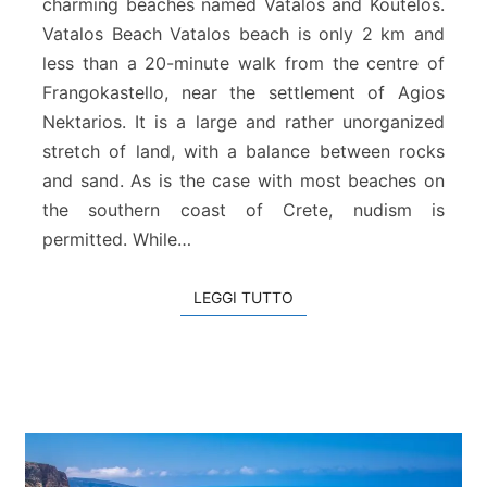
charming beaches named Vatalos and Koutelos.
K
Vatalos Beach Vatalos beach is only 2 km and
o
u
less than a 20-minute walk from the centre of
t
Frangokastello, near the settlement of Agios
e
Nektarios. It is a large and rather unorganized
l
stretch of land, with a balance between rocks
o
s
and sand. As is the case with most beaches on
B
the southern coast of Crete, nudism is
e
permitted. While…
a
c
h
LEGGI TUTTO
LEGGI TUTTO
e
s