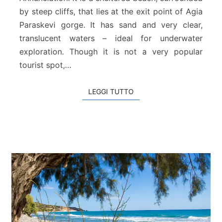
i
by steep cliffs, that lies at the exit point of Agia
s
Paraskevi gorge. It has sand and very clear,
E
translucent waters – ideal for underwater
k
k
exploration. Though it is not a very popular
l
tourist spot,…
i
s
LEGGI TUTTO
LEGGI TUTTO
i
e
s