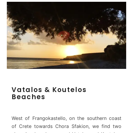
V
Vatalos & Koutelos
a
Beaches
t
a
l
o
West of Frangokastello, on the southern coast
s
of Crete towards Chora Sfakion, we find two
&