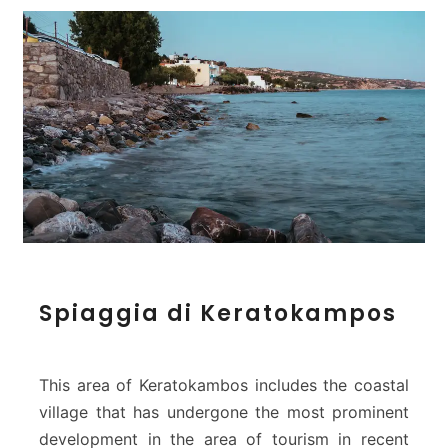
S
Spiaggia di Keratokampos
p
i
a
g
This area of Keratokambos includes the coastal
g
village that has undergone the most prominent
i
development in the area of tourism in recent
a