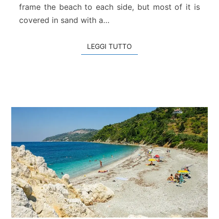
frame the beach to each side, but most of it is
n
a
covered in sand with a…
LEGGI TUTTO
LEGGI TUTTO