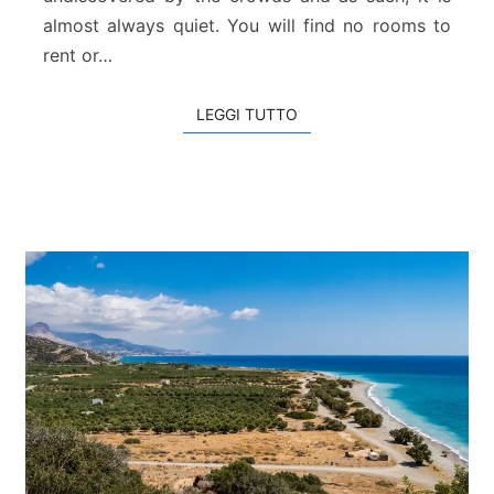
i
almost always quiet. You will find no rooms to
P
rent or…
e
r
i
LEGGI TUTTO
LEGGI TUTTO
s
t
e
r
i
o
n
a
s