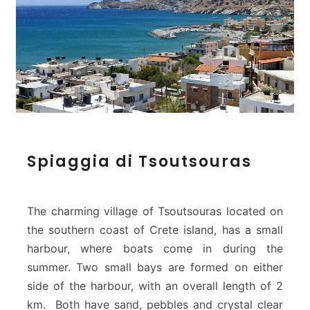
S
Spiaggia di Tsoutsouras
p
i
a
g
The charming village of Tsoutsouras located on
g
the southern coast of Crete island, has a small
i
harbour, where boats come in during the
a
summer. Two small bays are formed on either
d
i
side of the harbour, with an overall length of 2
T
km. Both have sand, pebbles and crystal clear