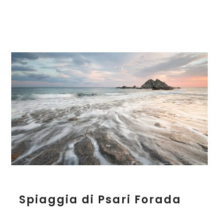
S
Spiaggia di Psari Forada
p
i