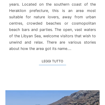
years. Located on the southern coast of the
d
i
Heraklion prefecture, this is an area most
K
suitable for nature lovers, away from urban
e
centres, crowded beaches or cosmopolitan
r
beach bars and parties. The open, vast waters
a
of the Libyan Sea, welcome visitors that wish to
t
o
unwind and relax. There are various stories
k
about how the area got its name….
a
m
LEGGI TUTTO
LEGGI TUTTO
p
o
s