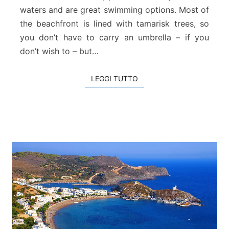
s
waters and are great swimming options. Most of
o
the beachfront is lined with tamarisk trees, so
u
you don’t have to carry an umbrella – if you
t
s
don’t wish to – but…
o
u
LEGGI TUTTO
LEGGI TUTTO
r
a
s