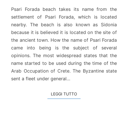
a
g
Psari Forada beach takes its name from the
g
settlement of Psari Forada, which is located
i
nearby. The beach is also known as Sidonia
a
because it is believed it is located on the site of
d
i
the ancient town. How the name of Psari Forada
P
came into being is the subject of several
s
opinions. The most widespread states that the
a
name started to be used during the time of the
r
Arab Occupation of Crete. The Byzantine state
i
F
sent a fleet under general…
o
r
LEGGI TUTTO
LEGGI TUTTO
a
d
a