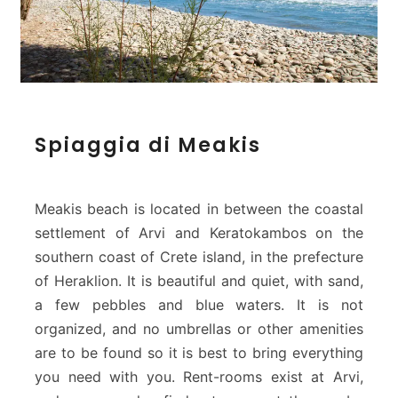
S
Spiaggia di Meakis
p
i
a
g
Meakis beach is located in between the coastal
g
settlement of Arvi and Keratokambos on the
i
southern coast of Crete island, in the prefecture
a
of Heraklion. It is beautiful and quiet, with sand,
d
i
a few pebbles and blue waters. It is not
M
organized, and no umbrellas or other amenities
e
are to be found so it is best to bring everything
a
you need with you. Rent-rooms exist at Arvi,
k