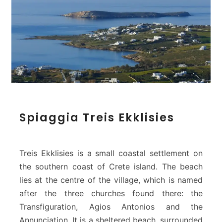
S
Spiaggia Treis Ekklisies
p
i
a
g
Treis Ekklisies is a small coastal settlement on
g
the southern coast of Crete island. The beach
i
lies at the centre of the village, which is named
a
after the three churches found there: the
T
r
Transfiguration, Agios Antonios and the
e
Annunciation. It is a sheltered beach, surrounded