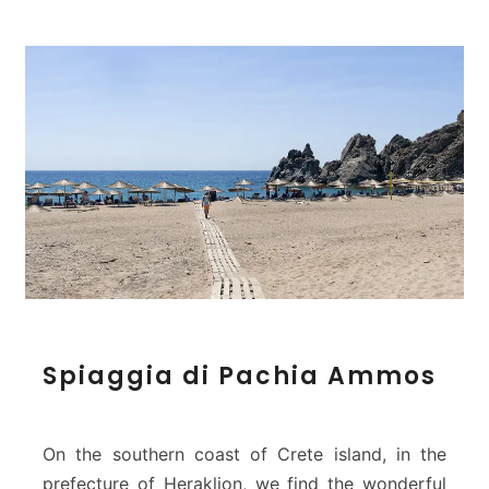
S
Spiaggia di Pachia Ammos
p
i
a
g
Οn the southern coast of Crete island, in the
g
prefecture of Heraklion, we find the wonderful