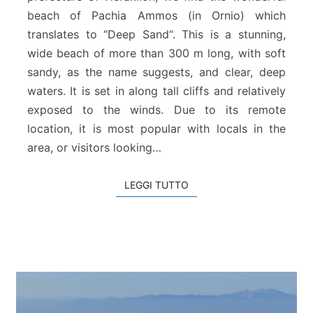
i
beach of Pachia Ammos (in Ornio) which
a
translates to “Deep Sand“. This is a stunning,
d
i
wide beach of more than 300 m long, with soft
P
sandy, as the name suggests, and clear, deep
a
waters. It is set in along tall cliffs and relatively
c
exposed to the winds. Due to its remote
h
location, it is most popular with locals in the
i
a
area, or visitors looking…
A
m
LEGGI TUTTO
LEGGI TUTTO
m
o
s