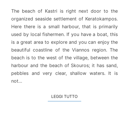
a
g
The beach of Kastri is right next door to the
g
organized seaside settlement of Keratokampos.
i
Here there is a small harbour, that is primarily
a
used by local fishermen. If you have a boat, this
d
i
is a great area to explore and you can enjoy the
K
beautiful coastline of the Viannos region. The
a
beach is to the west of the village, between the
s
harbour and the beach of Skouros; it has sand,
t
pebbles and very clear, shallow waters. It is
r
i
not…
LEGGI TUTTO
LEGGI TUTTO