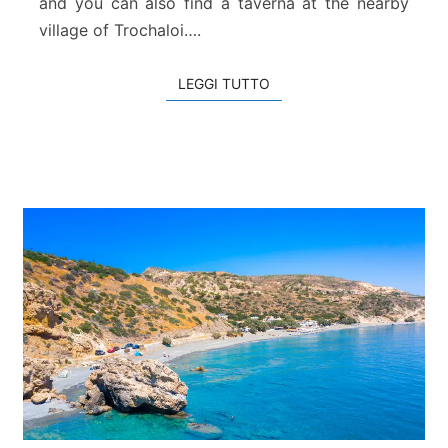
and you can also find a taverna at the nearby
i
s
village of Trochaloi….
LEGGI TUTTO
LEGGI TUTTO