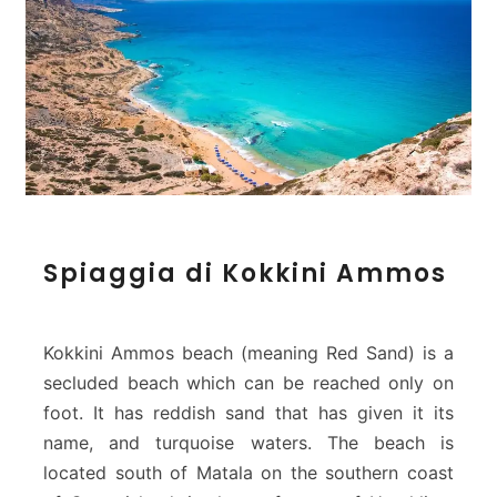
S
Spiaggia di Kokkini Ammos
p
i
a
g
Kokkini Ammos beach (meaning Red Sand) is a
g
secluded beach which can be reached only on
i
foot. It has reddish sand that has given it its
a
name, and turquoise waters. The beach is
d
i
located south of Matala on the southern coast
K