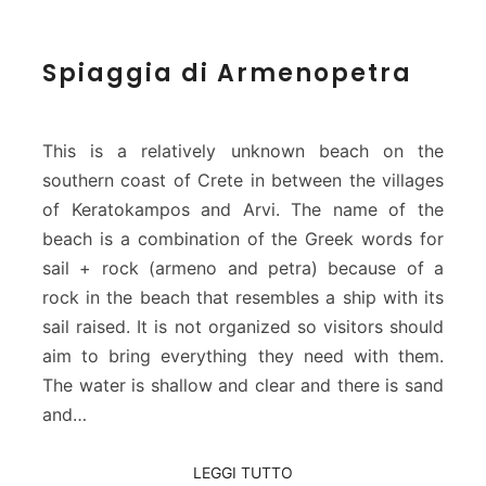
S
Spiaggia di Armenopetra
p
i
a
g
This is a relatively unknown beach on the
g
southern coast of Crete in between the villages
i
of Keratokampos and Arvi. The name of the
a
beach is a combination of the Greek words for
d
i
sail + rock (armeno and petra) because of a
A
rock in the beach that resembles a ship with its
r
sail raised. It is not organized so visitors should
m
aim to bring everything they need with them.
e
The water is shallow and clear and there is sand
n
o
and…
p
e
LEGGI TUTTO
LEGGI TUTTO
t