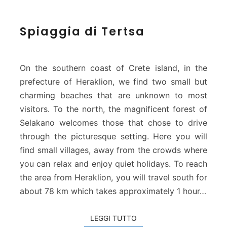
S
Spiaggia di Tertsa
p
i
a
g
On the southern coast of Crete island, in the
g
prefecture of Heraklion, we find two small but
i
charming beaches that are unknown to most
a
visitors. To the north, the magnificent forest of
d
i
Selakano welcomes those that chose to drive
T
through the picturesque setting. Here you will
e
find small villages, away from the crowds where
r
you can relax and enjoy quiet holidays. To reach
t
the area from Heraklion, you will travel south for
s
a
about 78 km which takes approximately 1 hour…
LEGGI TUTTO
LEGGI TUTTO