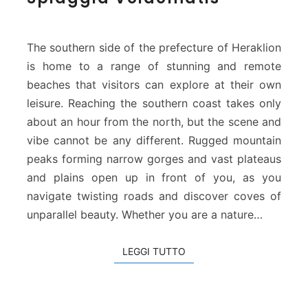
i
a
g
The southern side of the prefecture of Heraklion
g
is home to a range of stunning and remote
i
beaches that visitors can explore at their own
a
leisure. Reaching the southern coast takes only
V
o
about an hour from the north, but the scene and
i
vibe cannot be any different. Rugged mountain
d
peaks forming narrow gorges and vast plateaus
o
and plains open up in front of you, as you
m
navigate twisting roads and discover coves of
a
t
unparallel beauty. Whether you are a nature…
i
s
LEGGI TUTTO
LEGGI TUTTO