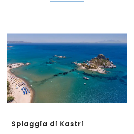
r
a
S
Spiaggia di Kastri
p
i