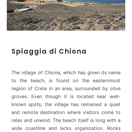
S
Spiaggia di Chiona
p
i
a
g
The village of Chiona, which has given its name
g
to the beach, is found on the easternmost
i
region of Crete in an area, surrounded by olive
a
groves. Even though it is located near well-
d
i
known spots, the village has remained a quiet
C
and remote destination where visitors come to
h
relax and unwind. The beach itself is long with a
i
wide coastline and lacks organization. Rocks
o