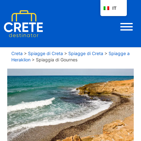
IT
Creta
>
Spiagge di Creta
>
Spiagge di Creta
>
Spiagge a
Heraklion
>
Spiaggia di Gournes