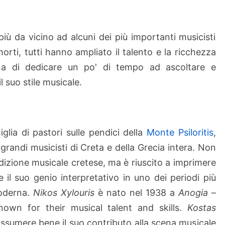
iù da vicino ad alcuni dei più importanti musicisti
morti, tutti hanno ampliato il talento e la ricchezza
pena di dedicare un po' di tempo ad ascoltare e
l suo stile musicale.
iglia di pastori sulle pendici della
Monte Psiloritis
,
grandi musicisti di Creta e della Grecia intera. Non
radizione musicale cretese, ma è riuscito a imprimere
e il suo genio interpretativo in uno dei periodi più
moderna.
Nikos Xylouris
è nato nel 1938 a
Anogia
–
nown for their musical talent and skills.
Kostas
iassumere bene il suo contributo alla scena musicale