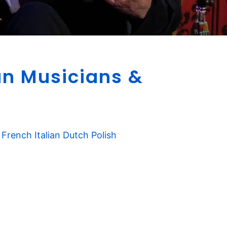
F
n Musicians &
a
m
o
u
s
French
Italian
Dutch
Polish
C
r
e
t
a
n
M