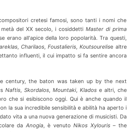
u
s
i
compositori cretesi famosi, sono tanti i nomi che
c
metà del XX secolo, i cosiddetti
Master di prima
i
a
e erano all'apice della loro popolarità. Tra questi,
n
areklas
,
Charilaos
,
Foustalieris
,
Koutsourelis
e altre
s
tanto influenti, il cui impatto si fa sentire ancora
&
C
o
me century, the baton was taken up by the next
m
p
as
Naftis
,
Skordalos
,
Mountaki
,
Klados
e altri, che
o
oro che si esibiscono oggi. Qui è anche quando il
s
on la sua incredibile sensibilità e abilità ha aperto i
e
dato vita a una nuova generazione di musicisti. Da
r
icolare da
Anogia
, è venuto
Nikos Xylouris
– the
s