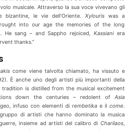
 volo musicale. Attraverso la sua voce vivevano gli
e bizantine, le vie dell'Oriente.
Xylouris
was a
rought into our age the memories of the long
ic. He sang – and Sappho rejoiced,
Kassiani
era
rvent thanks.”
s
rakis
come viene talvolta chiamato, ha vissuto e
2). È anche uno degli artisti più importanti della
 tradition is distilled from the musical excitement
actions down the centuries – redolent of
Asia
Egeo, infuso con elementi di
rembetika
e il
come
.
ruppo di artisti che hanno dominato la musica
guerre, insieme ad artisti del calibro di
Charilaos
,