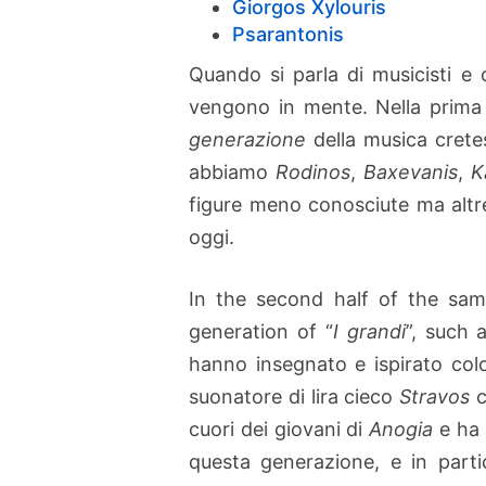
Giorgos Xylouris
Psarantonis
Quando si parla di musicisti e 
vengono in mente. Nella prima 
generazione
della musica cretes
abbiamo
Rodinos
,
Baxevanis
,
K
figure meno conosciute ma altret
oggi.
In the second half of the sa
generation of “
I grandi
”, such 
hanno insegnato e ispirato col
suonatore di lira cieco
Stravos
c
cuori dei giovani di
Anogia
e ha 
questa generazione, e in part