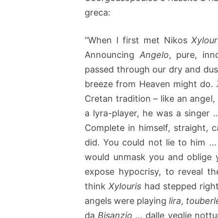
greca:
“When I first met Nikos
Xylour
Announcing
Angelo
, pure, in
passed through our dry and dus
breeze from Heaven might do.
Cretan tradition – like an angel
a lyra-player, he was a singer
Complete in himself, straight, c
did. You could not lie to him …
would unmask you and oblige 
expose hypocrisy, to reveal th
think
Xylouris
had stepped right
angels were playing
lira
,
touberl
da
Bisanzio
... dalle veglie nott