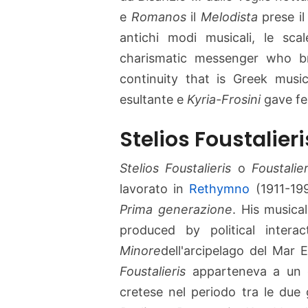
e
Romanos
il
Melodista
prese il
antichi modi musicali, le scal
charismatic messenger who b
continuity that is Greek mus
esultante e
Kyria-Frosini
gave fe
Stelios Foustalieri
Stelios Foustalieris
o
Foustalie
lavorato in
Rethymno
(1911-199
Prima generazione
. His musical
produced by political inter
Minore
dell'arcipelago del Mar 
Foustalieris
apparteneva a un g
cretese nel periodo tra le due 