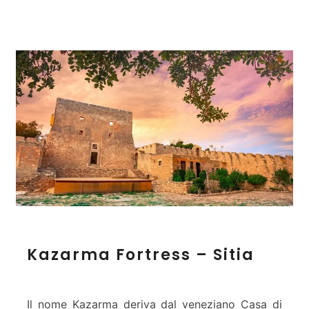
e
z
z
o
–
E
t
i
a
–
S
i
t
i
a
K
Kazarma Fortress – Sitia
a
z
a
r
Il nome Kazarma deriva dal veneziano Casa di