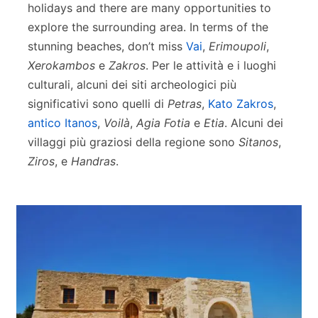
holidays and there are many opportunities to
explore the surrounding area. In terms of the
stunning beaches, don’t miss
Vai
,
Erimoupoli
,
Xerokambos
e
Zakros
. Per le attività e i luoghi
culturali, alcuni dei siti archeologici più
significativi sono quelli di
Petras
,
Kato Zakros
,
antico Itanos
,
Voilà
,
Agia Fotia
e
Etia
. Alcuni dei
villaggi più graziosi della regione sono
Sitanos
,
Ziros
, e
Handras
.