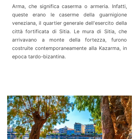
m
Arma, che significa caserma o armeria. Infatti,
a
queste erano le caserme della guarnigione
F
veneziana, il quartier generale dell'esercito della
o
r
città fortificata di Sitia. Le mura di Sitia, che
t
arrivavano a monte della fortezza, furono
r
costruite contemporaneamente alla Kazarma, in
e
epoca tardo-bizantina.
s
s
–
S
i
t
i
a