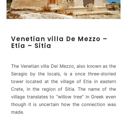
V
Venetian villa De Mezzo –
e
Etia – Sitia
n
e
t
i
The Venetian villa Dei Mezzo, also known as the
a
Seragio by the locals, is a once three-storied
n
tower located at the village of Etia in eastern
v
Crete, in the region of Sitia. The name of the
i
l
village translates to “willow tree” in Greek even
l
though it is uncertain how the connection was
a
made.
D
e
M