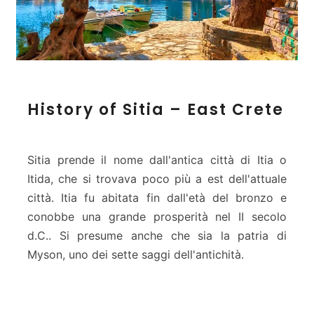
H
History of Sitia – East Crete
i
s
t
o
Sitia prende il nome dall'antica città di Itia o
r
Itida, che si trovava poco più a est dell'attuale
y
città. Itia fu abitata fin dall'età del bronzo e
o
conobbe una grande prosperità nel II secolo
f
S
d.C.. Si presume anche che sia la patria di
i
Myson, uno dei sette saggi dell'antichità.
t
i
a
–