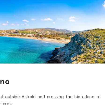
G
ano
o
l
a
st outside Astraki and crossing the hinterland of
d
rteros.