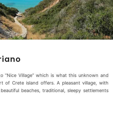
G
riano
o
l
a
s to “Nice Village” which is what this unknown and
d
 of Crete island offers. A pleasant village, with
i
eautiful beaches, traditional, sleepy settlements
K
a
l
o