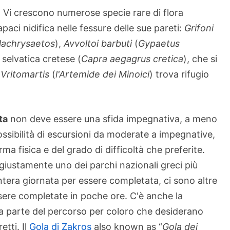
. Vi crescono numerose specie rare di flora
aci nidifica nelle fessure delle sue pareti:
Grifoni
lachrysaetos
),
Avvoltoi barbuti
(
Gypaetus
 selvatica cretese (
Capra aegagrus cretica
), che si
i
Vritomartis
(
l'Artemide dei Minoici
) trova rifugio
ta
non deve essere una sfida impegnativa, a meno
ossibilità di escursioni da moderate a impegnative,
rma fisica e del grado di difficoltà che preferite.
 giustamente uno dei parchi nazionali greci più
ntera giornata per essere completata, ci sono altre
sere completate in poche ore. C'è anche la
na parte del percorso per coloro che desiderano
tti. Il
Gola di Zakros
also known as “
Gola dei