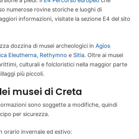
rsione a piedi. Il
E4 Percorso europeo
che
rso numerose rovine storiche e luoghi di
giori informazioni, visitate la sezione E4 del sito
mezza dozzina di musei archeologici in
Agios
ica Eleutherna
,
Rethymno
e
Sitia
. Oltre ai musei
ttimi, culturali e folcloristici nella maggior parte
illaggi più piccoli.
dei musei di Creta
nformazioni sono soggette a modifiche, quindi
icipo per sicurezza.
 orario invernale ed estivo: