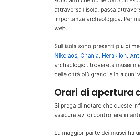
sono altri che richiedono un'escu
attraversa l'isola, passa attrave
importanza archeologica. Per mag
web.
Sull'isola sono presenti più di 
Nikolaos
,
Chania
,
Heraklion
,
Ant
archeologici, troverete musei mari
delle città più grandi e in alcuni v
Orari di apertura 
Si prega di notare che queste i
assicuratevi di controllare in ant
La maggior parte dei musei ha un