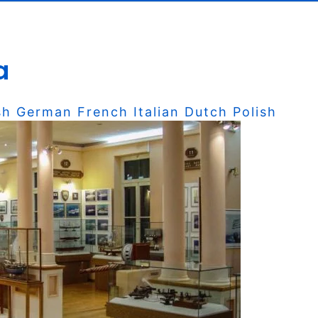
a
sh
German
French
Italian
Dutch
Polish