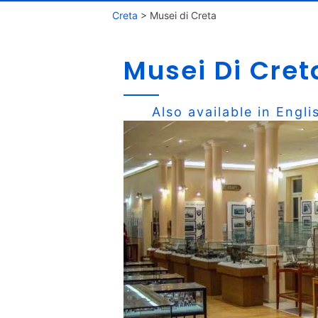
Creta
>
Musei di Creta
Musei Di Cret
Also available in
Engli