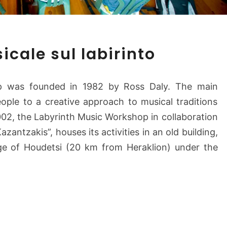
L
cale sul labirinto
a
b
o
p was founded in 1982 by Ross Daly. The main
r
ople to a creative approach to musical traditions
a
2002, the Labyrinth Music Workshop in collaboration
t
o
azantzakis”, houses its activities in an old building,
r
lage of Houdetsi (20 km from Heraklion) under the
i
o
m
u
s
i