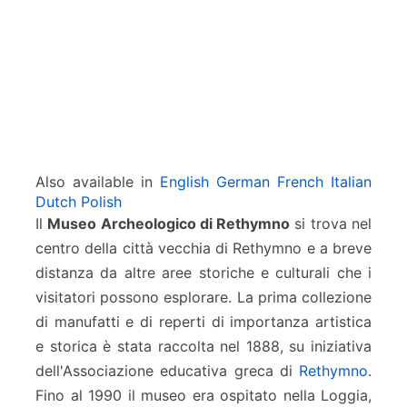
R
e
t
h
y
m
n
o
Also available in
English
German
French
Italian
Dutch
Polish
Il
Museo Archeologico di Rethymno
si trova nel
centro della città vecchia di Rethymno e a breve
distanza da altre aree storiche e culturali che i
visitatori possono esplorare. La prima collezione
di manufatti e di reperti di importanza artistica
e storica è stata raccolta nel 1888, su iniziativa
dell'Associazione educativa greca di
Rethymno
.
Fino al 1990 il museo era ospitato nella Loggia,