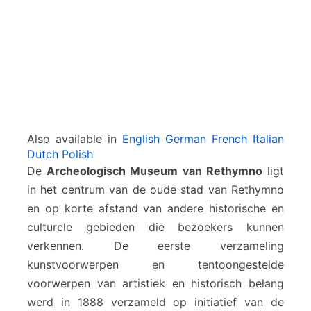
v
a
n
R
e
t
h
y
m
Also available in
English
German
French
Italian
n
Dutch
Polish
o
De
Archeologisch Museum van Rethymno
ligt
n
in het centrum van de oude stad van Rethymno
en op korte afstand van andere historische en
culturele gebieden die bezoekers kunnen
verkennen. De eerste verzameling
kunstvoorwerpen en tentoongestelde
voorwerpen van artistiek en historisch belang
werd in 1888 verzameld op initiatief van de