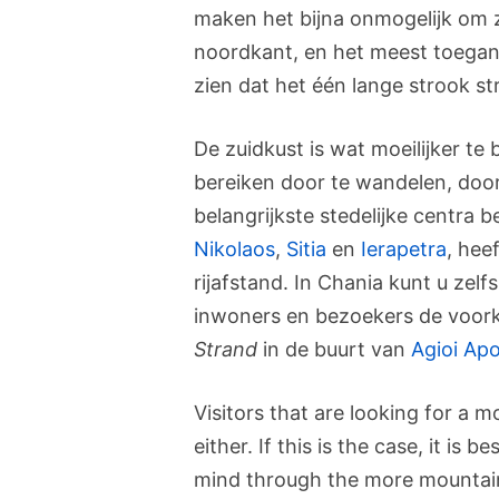
maken het bijna onmogelijk om 
noordkant, en het meest toeganke
zien dat het één lange strook s
De zuidkust is wat moeilijker te
bereiken door te wandelen, door 
belangrijkste stedelijke centra b
Nikolaos
,
Sitia
en
Ierapetra
, hee
rijafstand. In Chania kunt u ze
inwoners en bezoekers de voor
Strand
in de buurt van
Agioi Apo
Visitors that are looking for a 
either. If this is the case, it is
mind through the more mountai