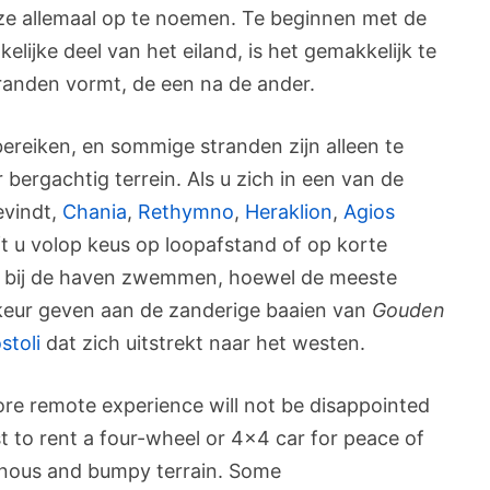
ze allemaal op te noemen. Te beginnen met de
lijke deel van het eiland, is het gemakkelijk te
tranden vormt, de een na de ander.
 bereiken, en sommige stranden zijn alleen te
bergachtig terrein. Als u zich in een van de
evindt,
Chania
,
Rethymno
,
Heraklion
,
Agios
ft u volop keus op loopafstand of op korte
lfs bij de haven zwemmen, hoewel de meeste
keur geven aan de zanderige baaien van
Gouden
stoli
dat zich uitstrekt naar het westen.
more remote experience will not be disappointed
 best to rent a four-wheel or 4×4 car for peace of
nous and bumpy terrain. Some