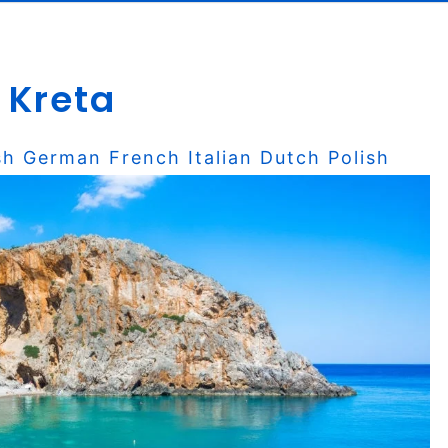
 Kreta
sh
German
French
Italian
Dutch
Polish