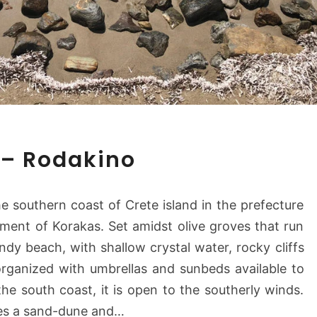
P
 – Rodakino
o
l
y
he southern coast of Crete island in the prefecture
r
ment of Korakas. Set amidst olive groves that run
i
ndy beach, with shallow crystal water, rocky cliffs
z
o
rganized with umbrellas and sunbeds available to
s
the south coast, it is open to the southerly winds.
B
ses a sand-dune and…