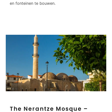
en fonteinen te bouwen.
n
–
R
e
t
h
y
m
n
o
T
The Nerantze Mosque –
h