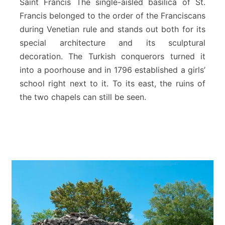
Saint Francis The single-aisled basilica of St.
r
Francis belonged to the order of the Franciscans
a
during Venetian rule and stands out both for its
n
special architecture and its sculptural
c
i
decoration. The Turkish conquerors turned it
s
into a poorhouse and in 1796 established a girls’
&
school right next to it. To its east, the ruins of
T
the two chapels can still be seen.
h
e
L
a
d
y
o
f
t
h
e
A