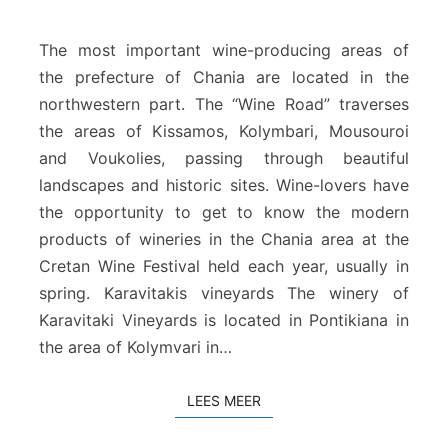
t
W
i
The most important wine-producing areas of
n
the prefecture of Chania are located in the
e
northwestern part. The “Wine Road” traverses
r
the areas of Kissamos, Kolymbari, Mousouroi
i
e
and Voukolies, passing through beautiful
s
landscapes and historic sites. Wine-lovers have
i
the opportunity to get to know the modern
n
products of wineries in the Chania area at the
C
h
Cretan Wine Festival held each year, usually in
a
spring. Karavitakis vineyards The winery of
n
Karavitaki Vineyards is located in Pontikiana in
i
the area of ​​Kolymvari in…
a
–
C
LEES MEER
LEES MEER
r
e