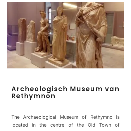
m
n
o
A
Archeologisch Museum van
r
Rethymnon
c
h
e
o
The Archaeological Museum of Rethymno is
l
located in the centre of the Old Town of
o