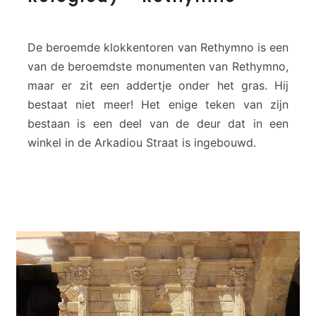
C
l
o
De beroemde klokkentoren van Rethymno is een
c
van de beroemdste monumenten van Rethymno,
k
maar er zit een addertje onder het gras. Hij
T
bestaat niet meer! Het enige teken van zijn
o
w
bestaan is een deel van de deur dat in een
e
winkel in de Arkadiou Straat is ingebouwd.
r
(
P
i
r
g
o
s
R
o
l