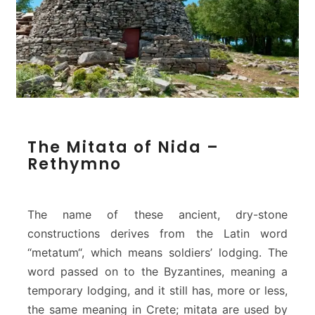
n
g
e
l
s
T
The Mitata of Nida –
h
Rethymno
e
M
i
t
The name of these ancient, dry-stone
a
constructions derives from the Latin word
t
“metatum“, which means soldiers’ lodging. The
a
word passed on to the Byzantines, meaning a
o
f
temporary lodging, and it still has, more or less,
N
the same meaning in Crete; mitata are used by