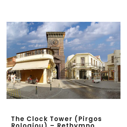
t
e
T
The Clock Tower (Pirgos
h
Rologiou) – Rethymno
e