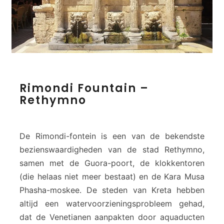
o
g
i
o
u
)
–
R
R
Rimondi Fountain –
i
e
Rethymno
m
t
o
h
n
y
d
De Rimondi-fontein is een van de bekendste
m
i
n
bezienswaardigheden van de stad Rethymno,
F
o
samen met de Guora-poort, de klokkentoren
o
(die helaas niet meer bestaat) en de Kara Musa
u
n
Phasha-moskee. De steden van Kreta hebben
t
altijd een watervoorzieningsprobleem gehad,
a
dat de Venetianen aanpakten door aquaducten
i