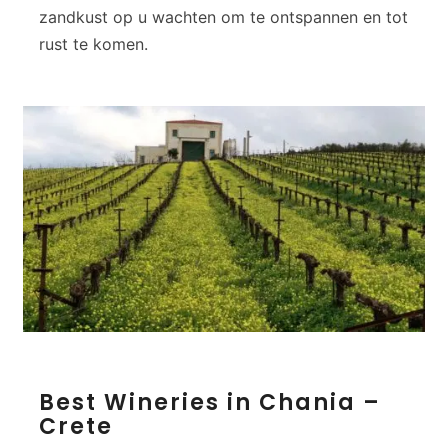
zandkust op u wachten om te ontspannen en tot
rust te komen.
B
Best Wineries in Chania –
e
Crete
s