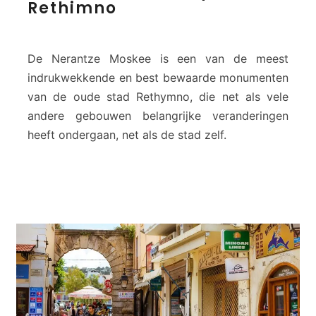
Rethimno
e
N
e
r
De Nerantze Moskee is een van de meest
a
indrukwekkende en best bewaarde monumenten
n
van de oude stad Rethymno, die net als vele
t
andere gebouwen belangrijke veranderingen
z
e
heeft ondergaan, net als de stad zelf.
M
o
s
q
u
e
–
R
e
t
h