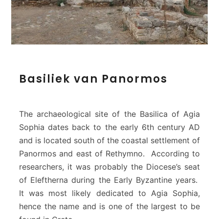
t
h
y
m
n
o
B
Basiliek van Panormos
a
s
i
l
The archaeological site of the Basilica of Agia
i
Sophia dates back to the early 6th century AD
e
and is located south of the coastal settlement of
k
Panormos and east of Rethymno. According to
v
a
researchers, it was probably the Diocese’s seat
n
of Eleftherna during the Early Byzantine years.
P
It was most likely dedicated to Agia Sophia,
a
hence the name and is one of the largest to be
n