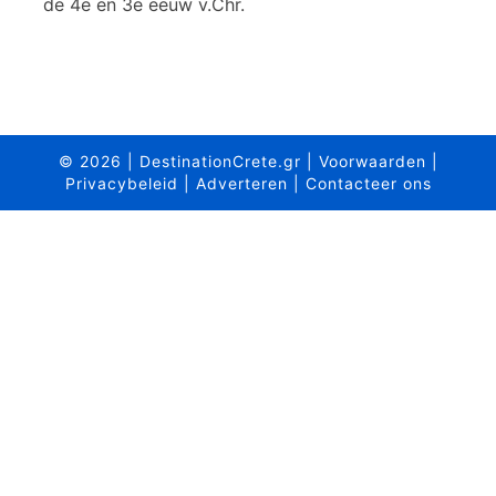
de 4e en 3e eeuw v.Chr.
s
v
a
n
d
e
© 2026
|
DestinationCrete.gr
|
Voorwaarden
|
s
Privacybeleid
|
Adverteren
|
Contacteer ons
t
a
d
R
e
t
h
y
m
n
o