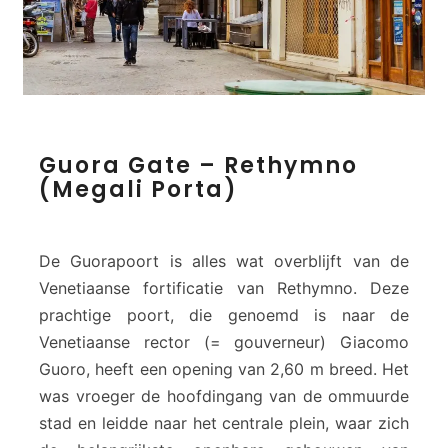
i
m
n
o
G
Guora Gate – Rethymno
u
(Megali Porta)
o
r
a
G
De Guorapoort is alles wat overblijft van de
a
Venetiaanse fortificatie van Rethymno. Deze
t
prachtige poort, die genoemd is naar de
e
Venetiaanse rector (= gouverneur) Giacomo
–
R
Guoro, heeft een opening van 2,60 m breed. Het
e
was vroeger de hoofdingang van de ommuurde
t
stad en leidde naar het centrale plein, waar zich
h