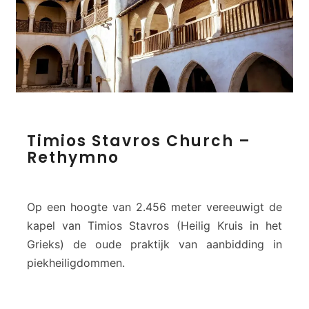
y
m
n
o
T
Timios Stavros Church –
i
Rethymno
m
i
o
s
Op een hoogte van 2.456 meter vereeuwigt de
S
kapel van Timios Stavros (Heilig Kruis in het
t
Grieks) de oude praktijk van aanbidding in
a
piekheiligdommen.
v
r
o