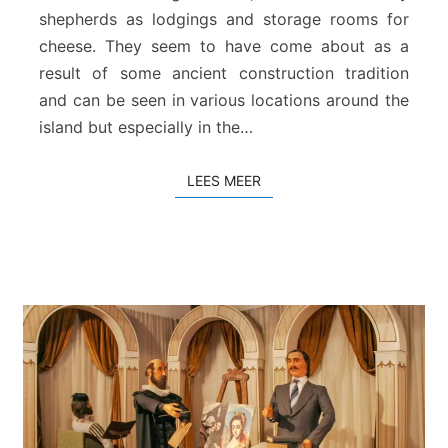
i
shepherds as lodgings and storage rooms for
d
cheese. They seem to have come about as a
a
–
result of some ancient construction tradition
R
and can be seen in various locations around the
e
island but especially in the…
t
h
y
LEES MEER
LEES MEER
m
n
o