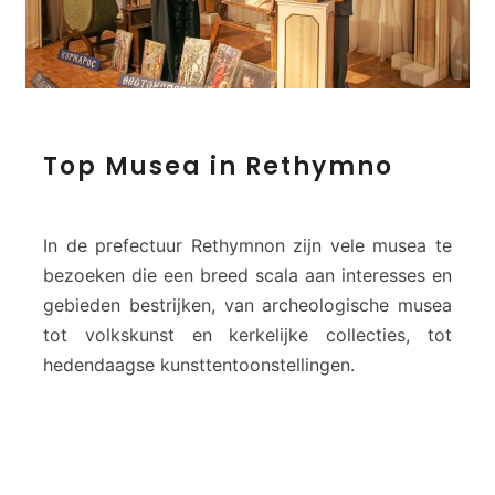
T
Top Musea in Rethymno
o
p
M
u
In de prefectuur Rethymnon zijn vele musea te
s
bezoeken die een breed scala aan interesses en
e
gebieden bestrijken, van archeologische musea
a
tot volkskunst en kerkelijke collecties, tot
i
n
hedendaagse kunsttentoonstellingen.
R
e
t
h
y