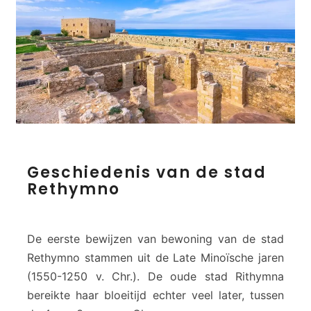
n
o
n
G
Geschiedenis van de stad
e
Rethymno
s
c
h
i
De eerste bewijzen van bewoning van de stad
e
Rethymno stammen uit de Late Minoïsche jaren
d
(1550-1250 v. Chr.). De oude stad Rithymna
e
bereikte haar bloeitijd echter veel later, tussen
n
i