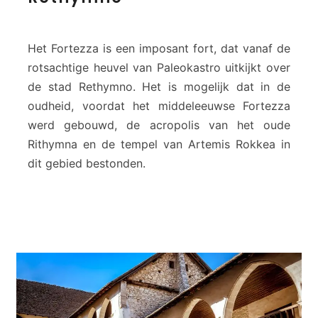
t
e
z
Het Fortezza is een imposant fort, dat vanaf de
z
rotsachtige heuvel van Paleokastro uitkijkt over
a
de stad Rethymno. Het is mogelijk dat in de
–
oudheid, voordat het middeleeuwse Fortezza
F
o
werd gebouwd, de acropolis van het oude
r
Rithymna en de tempel van Artemis Rokkea in
t
dit gebied bestonden.
r
e
s
s
i
n
R
e
t
h