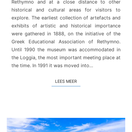
Rethymno and at a close distance to other
g
historical and cultural areas for visitors to
i
s
explore. The earliest collection of artefacts and
c
exhibits of artistic and historical importance
h
were gathered in 1888, on the initiative of the
M
Greek Educational Association of Rethymno.
u
s
Until 1990 the museum was accommodated in
e
the Loggia, the most important meeting place at
u
the time. In 1991 it was moved into…
m
v
a
LEES MEER
LEES MEER
n
R
e
t
h
y
m