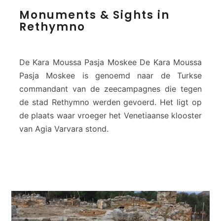
M
Monuments & Sights in
o
Rethymno
n
u
m
e
De Kara Moussa Pasja Moskee De Kara Moussa
n
Pasja Moskee is genoemd naar de Turkse
t
commandant van de zeecampagnes die tegen
s
de stad Rethymno werden gevoerd. Het ligt op
&
S
de plaats waar vroeger het Venetiaanse klooster
i
van Agia Varvara stond.
g
h
t
s
i
n
R
e