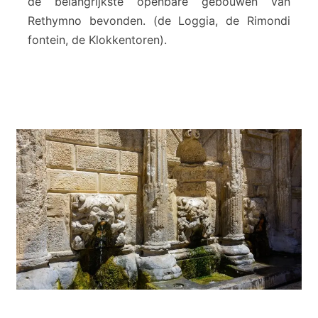
de belangrijkste openbare gebouwen van
y
m
Rethymno bevonden. (de Loggia, de Rimondi
n
fontein, de Klokkentoren).
o
(
M
e
g
a
l
i
P
o
r
t
a
)