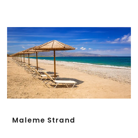
M
Maleme Strand
a
l
e