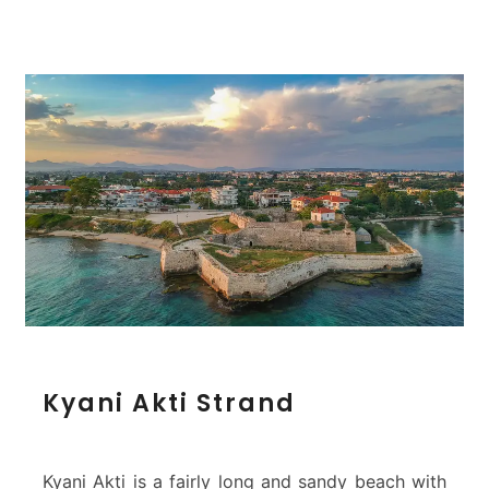
K
Kyani Akti Strand
y
a
n
i
Kyani Akti is a fairly long and sandy beach with