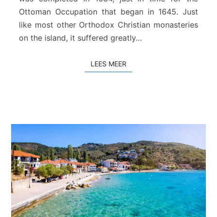
r
Ottoman Occupation that began in 1645. Just
a
like most other Orthodox Christian monasteries
n
d
on the island, it suffered greatly…
LEES MEER
LEES MEER