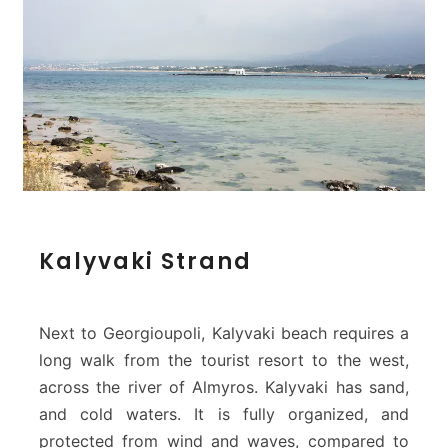
K
Kalyvaki Strand
a
l
y
v
Next to Georgioupoli, Kalyvaki beach requires a
a
long walk from the tourist resort to the west,
k
across the river of Almyros. Kalyvaki has sand,
i
and cold waters. It is fully organized, and
S
t
protected from wind and waves, compared to