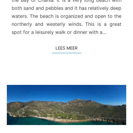
the Bay of Chania. It is a very long beach with
t
both sand and pebbles and it has relatively deep
r
waters. The beach is organized and open to the
a
northerly and westerly winds. This is a great
n
spot for a leisurely walk or dinner with a…
d
LEES MEER
LEES MEER