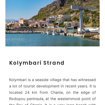
K
Kolymbari Strand
o
l
y
m
Kolymbari is a seaside village that has witnessed
b
a lot of tourist development in recent years. It is
a
located 24 km from Chania, on the edge of
r
Rodopou peninsula, at the westernmost point of
i
S