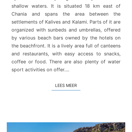
A
shallow waters. It is situated 18 km east of
k
Chania and spans the area between the
t
settlements of Kalives and Kalami. Parts of it are
i
S
organized with sunbeds and umbrellas, offered
t
by various beach bars owned by the hotels on
r
the beachfront. It is a lively area full of canteens
a
and restaurants, with easy access to snacks,
n
coffee or food. There are also plenty of water
d
sport activities on offer….
LEES MEER
LEES MEER