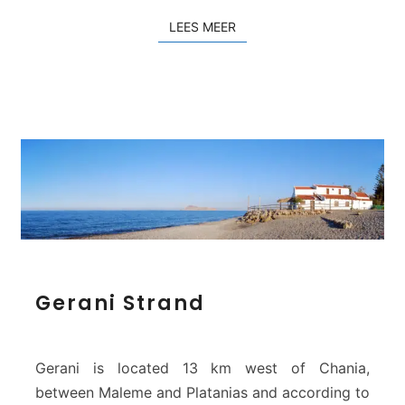
n
LEES MEER
LEES MEER
d
G
Gerani Strand
e
r
a
n
Gerani is located 13 km west of Chania,
i
between Maleme and Platanias and according to
S