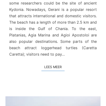
some researchers could be the site of ancient
t
Kydonia. Nowadays, Gerani is a popular resort
r
a
that attracts international and domestic visitors.
n
The beach has a length of more than 2.5 km and
d
is inside the Gulf of Chania. To the east,
Platanias, Agia Marina and Agioi Apostoloi are
also popular destinations. Some parts of the
beach attract loggerhead turtles (Caretta
Caretta); visitors need to pay…
LEES MEER
LEES MEER