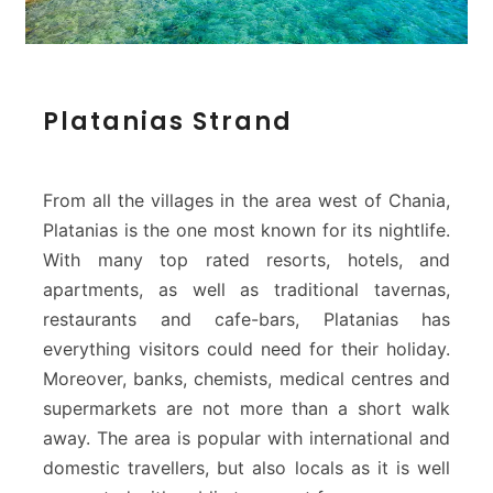
P
Platanias Strand
l
a
t
a
From all the villages in the area west of Chania,
n
Platanias is the one most known for its nightlife.
i
With many top rated resorts, hotels, and
a
apartments, as well as traditional tavernas,
s
S
restaurants and cafe-bars, Platanias has
t
everything visitors could need for their holiday.
r
Moreover, banks, chemists, medical centres and
a
supermarkets are not more than a short walk
n
away. The area is popular with international and
d
domestic travellers, but also locals as it is well