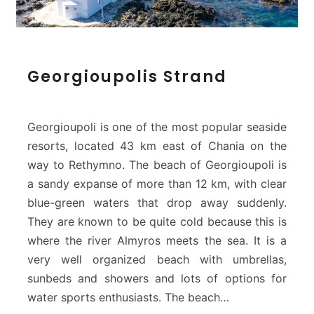
G
Georgioupolis Strand
e
o
r
g
Georgioupoli is one of the most popular seaside
i
resorts, located 43 km east of Chania on the
o
way to Rethymno. The beach of Georgioupoli is
u
a sandy expanse of more than 12 km, with clear
p
o
blue-green waters that drop away suddenly.
l
They are known to be quite cold because this is
i
where the river Almyros meets the sea. It is a
s
very well organized beach with umbrellas,
S
sunbeds and showers and lots of options for
t
r
water sports enthusiasts. The beach…
a