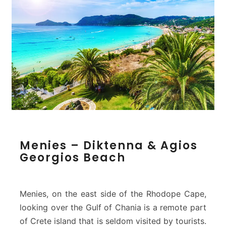
M
Menies – Diktenna & Agios
e
Georgios Beach
n
i
e
s
Menies, on the east side of the Rhodope Cape,
–
looking over the Gulf of Chania is a remote part
D
of Crete island that is seldom visited by tourists.
i