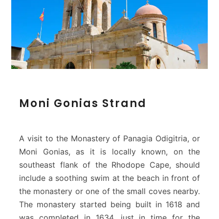
B
e
a
c
h
M
Moni Gonias Strand
o
n
i
G
A visit to the Monastery of Panagia Odigitria, or
o
Moni Gonias, as it is locally known, on the
n
southeast flank of the Rhodope Cape, should
i
include a soothing swim at the beach in front of
a
s
the monastery or one of the small coves nearby.
S
The monastery started being built in 1618 and
t
was completed in 1634, just in time for the