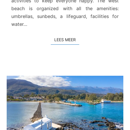
activities to keep everyone happy. The west
a
beach is organized with all the amenities:
c
h
umbrellas, sunbeds, a lifeguard, facilities for
water…
LEES MEER
LEES MEER