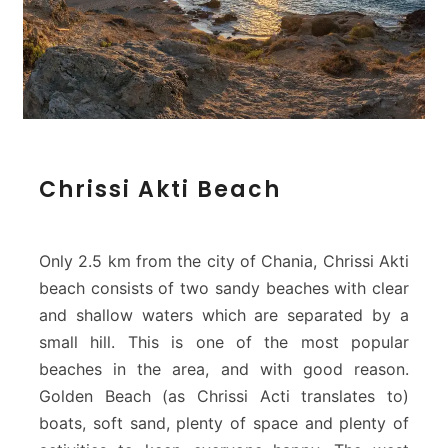
C
Chrissi Akti Beach
h
r
i
s
Only 2.5 km from the city of Chania, Chrissi Akti
s
beach consists of two sandy beaches with clear
i
and shallow waters which are separated by a
A
small hill. This is one of the most popular
k
t
beaches in the area, and with good reason.
i
Golden Beach (as Chrissi Acti translates to)
B
boats, soft sand, plenty of space and plenty of
e