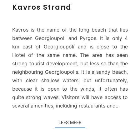
K
Kavros Strand
a
v
r
o
Kavros is the name of the long beach that lies
s
between Georgioupoli and Pyrgos. It is only 4
S
km east of Georgioupoli and is close to the
t
Hotel of the same name. The area has seen
r
a
strong tourist development, but less so than the
n
neighbouring Georgioupolis. It is a sandy beach,
d
with clear shallow waters, but unfortunately,
because it is open to the winds, it often has
quite strong waves. Visitors will have access to
several amenities, including restaurants and…
LEES MEER
LEES MEER