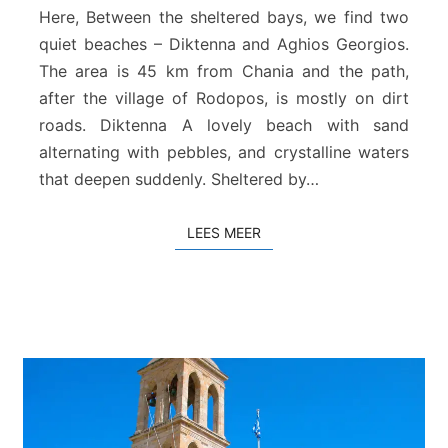
Here, Between the sheltered bays, we find two
k
t
quiet beaches – Diktenna and Aghios Georgios.
e
The area is 45 km from Chania and the path,
n
after the village of Rodopos, is mostly on dirt
n
roads. Diktenna A lovely beach with sand
a
&
alternating with pebbles, and crystalline waters
A
that deepen suddenly. Sheltered by…
g
i
LEES MEER
LEES MEER
o
s
G
e
o
r
g
i
o
s