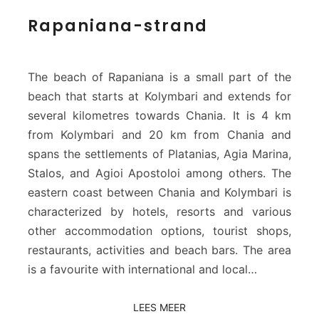
R
Rapaniana-strand
a
p
a
n
The beach of Rapaniana is a small part of the
i
beach that starts at Kolymbari and extends for
a
several kilometres towards Chania. It is 4 km
n
from Kolymbari and 20 km from Chania and
a
-
spans the settlements of Platanias, Agia Marina,
s
Stalos, and Agioi Apostoloi among others. The
t
eastern coast between Chania and Kolymbari is
r
characterized by hotels, resorts and various
a
other accommodation options, tourist shops,
n
d
restaurants, activities and beach bars. The area
is a favourite with international and local…
LEES MEER
LEES MEER