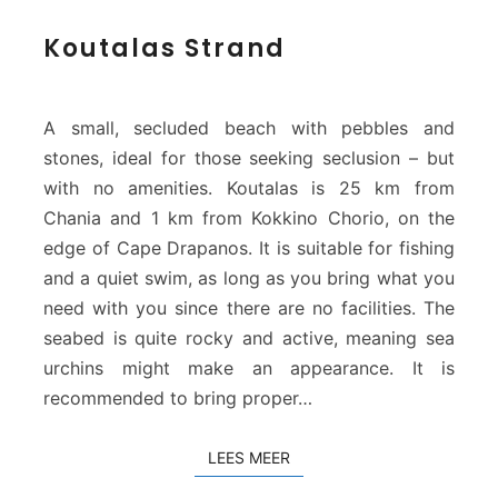
K
Koutalas Strand
o
u
t
a
A small, secluded beach with pebbles and
l
stones, ideal for those seeking seclusion – but
a
with no amenities. Koutalas is 25 km from
s
Chania and 1 km from Kokkino Chorio, on the
S
t
edge of Cape Drapanos. It is suitable for fishing
r
and a quiet swim, as long as you bring what you
a
need with you since there are no facilities. The
n
seabed is quite rocky and active, meaning sea
d
urchins might make an appearance. It is
recommended to bring proper…
LEES MEER
LEES MEER