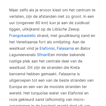
Maar zelfs als je ervoor kiest om het centrum te
verlaten, zijn de afstanden niet zo groot. In een
uur (ongeveer 80 km) kun je aan de zuidkust
liggen, uitkijkend op de
Libische Zee
op
Frangokastello
strand, met goudkleurig zand en
het Venetiaanse fort als omlijsting. Aan de
westkust vind je
Elafonisi
,
Falasarna
en
Balos
Lagune
evenals
Sfinari
Een minder bekende
rustige plek aan het centrale deel van de
westkust. Dit zijn de stranden die Kreta
beroemd hebben gemaakt.
Falasarna
is
uitgeroepen tot een van de beste stranden van
Europa en een van de mooiste stranden ter
wereld. Het turquoise water van
Elafonisi
en
roze gekleurd zand (afkomstig van micro-
organismen in de koralen) maakt deel uit van