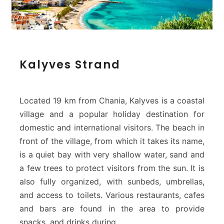
K
Kalyves Strand
a
l
y
v
Located 19 km from Chania, Kalyves is a coastal
e
village and a popular holiday destination for
s
domestic and international visitors. The beach in
S
front of the village, from which it takes its name,
t
r
is a quiet bay with very shallow water, sand and
a
a few trees to protect visitors from the sun. It is
n
also fully organized, with sunbeds, umbrellas,
d
and access to toilets. Various restaurants, cafes
and bars are found in the area to provide
snacks, and drinks during…