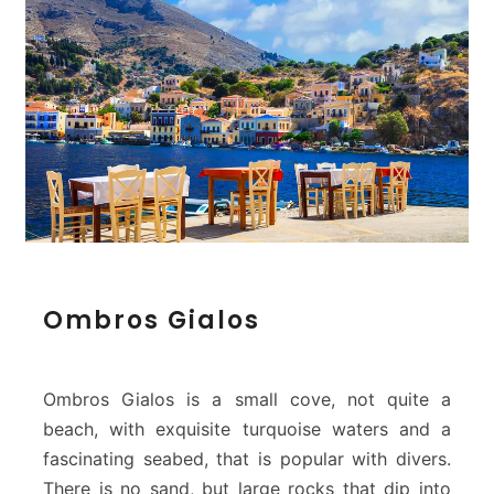
O
Ombros Gialos
m
b
r
o
Ombros Gialos is a small cove, not quite a
s
beach, with exquisite turquoise waters and a
G
fascinating seabed, that is popular with divers.
i
There is no sand, but large rocks that dip into
a