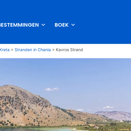
BESTEMMINGEN
BOEK
Kreta
>
Stranden in Chania
>
Kavros Strand