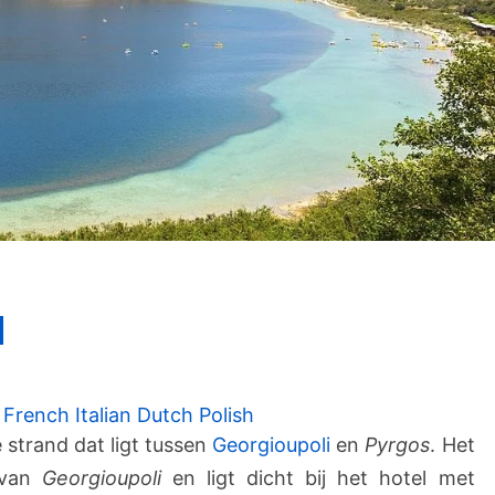
K
d
a
v
r
o
French
Italian
Dutch
Polish
s
 strand dat ligt tussen
Georgioupoli
en
Pyrgos
. Het
S
 van
Georgioupoli
en ligt dicht bij het hotel met
t