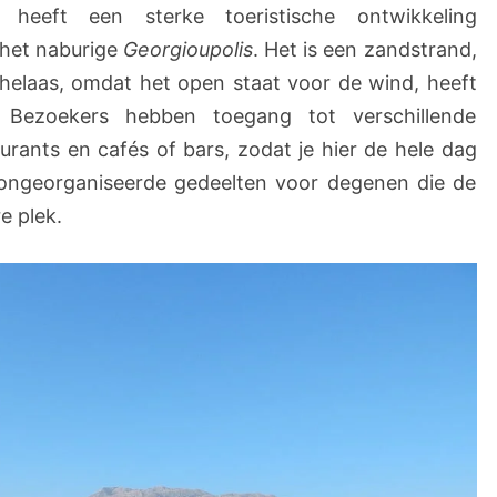
heeft een sterke toeristische ontwikkeling
r
het naburige
Georgioupolis
. Het is een zandstrand,
a
helaas, omdat het open staat voor de wind, heeft
n
d
. Bezoekers hebben toegang tot verschillende
rants en cafés of bars, zodat je hier de hele dag
 ongeorganiseerde gedeelten voor degenen die de
e plek.