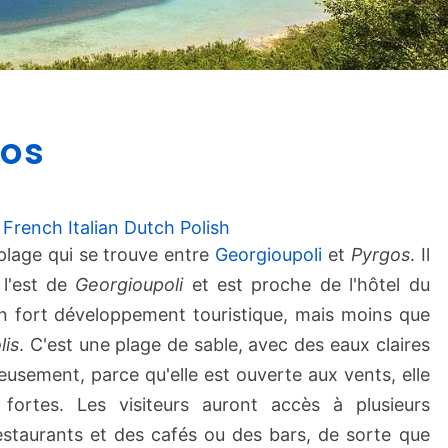
P
ros
l
a
g
e
French
Italian
Dutch
Polish
d
plage qui se trouve entre
Georgioupoli
et
Pyrgos
. Il
e
l'est de
Georgioupoli
et est proche de l'hôtel du
K
fort développement touristique, mais moins que
a
lis
. C'est une plage de sable, avec des eaux claires
v
usement, parce qu'elle est ouverte aux vents, elle
r
o
ortes. Les visiteurs auront accès à plusieurs
s
taurants et des cafés ou des bars, de sorte que