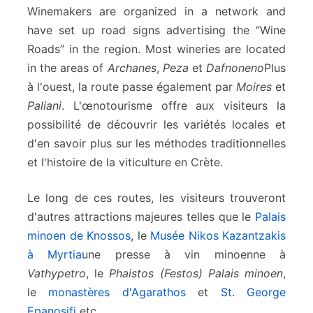
Winemakers are organized in a network and
have set up road signs advertising the “Wine
Roads” in the region. Most wineries are located
in the areas of
Archanes
,
Peza
et
Dafnoneno
Plus
à l'ouest, la route passe également par
Moires
et
Paliani
. L'œnotourisme offre aux visiteurs la
possibilité de découvrir les variétés locales et
d'en savoir plus sur les méthodes traditionnelles
et l'histoire de la viticulture en Crète.
Le long de ces routes, les visiteurs trouveront
d'autres attractions majeures telles que le
Palais
minoen de Knossos
, le
Musée Nikos Kazantzakis
à Myrtia
une presse à vin minoenne à
Vathypetro
, le
Phaistos (Festos) Palais minoen
,
le
monastères d'Agarathos
et
St. George
Epanosifi
etc.