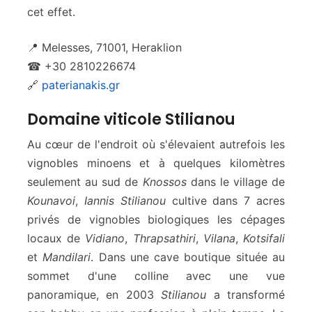
cet effet.
📍 Melesses, 71001, Heraklion
☎ +30 2810226674
🔗
paterianakis.gr
Domaine viticole Stilianou
Au cœur de l'endroit où s'élevaient autrefois les
vignobles minoens et à quelques kilomètres
seulement au sud de
Knossos
dans le village de
Kounavoi
,
Iannis Stilianou
cultive dans 7 acres
privés de vignobles biologiques les cépages
locaux de
Vidiano
,
Thrapsathiri
,
Vilana
,
Kotsifali
et
Mandilari
. Dans une cave boutique située au
sommet d'une colline avec une vue
panoramique, en 2003
Stilianou
a transformé