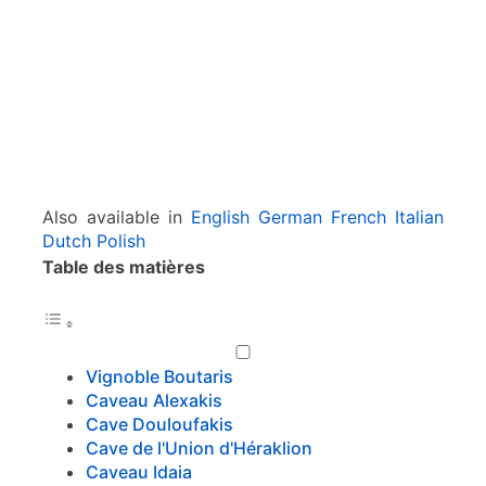
e
s
à
H
e
r
a
k
l
Also available in
English
German
French
Italian
i
Dutch
Polish
o
Table des matières
n
-
C
r
è
Vignoble Boutaris
t
Caveau Alexakis
e
Cave Douloufakis
Cave de l'Union d'Héraklion
Caveau Idaia