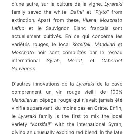
d'une autre, sur la culture de la vigne.
Lyraraki
family saved the white “
Dafni
" et "
Plyto
” from
extinction. Apart from these,
Vilana
,
Moschato
Lefko
et le Sauvignon Blanc français sont
actuellement cultivés. En ce qui concerne les
variétés rouges, le local
Kotsifali
,
Mandilari
et
Moschato
noir sont complétés par le réseau
international
Syrah
,
Merlot
, et
Cabernet
Sauvignon
.
D'autres innovations de la
Lyraraki
de la cave
comprennent un vin rouge vieilli de 100%
Mandilari
un cépage rouge qui n'avait jamais été
vinifié auparavant, du moins pas en Crète. Enfin,
le
Lyraraki
family is the first to mix the local
variety “
Kotsifali
” with the international Syrah,
giving an unusually exciting red blend, in the late