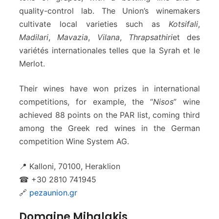
quality-control lab. The Union’s winemakers
cultivate local varieties such as
Kotsifali
,
Madilari
,
Mavazia
,
Vilana
,
Thrapsathiri
et des
variétés internationales telles que la Syrah et le
Merlot.
Their wines have won prizes in international
competitions, for example, the “
Nisos
” wine
achieved 88 points on the PAR list, coming third
among the Greek red wines in the German
competition Wine System AG.
📍 Kalloni, 70100, Heraklion
☎ +30 2810 741945
🔗
pezaunion.gr
Domaine Mihalakis