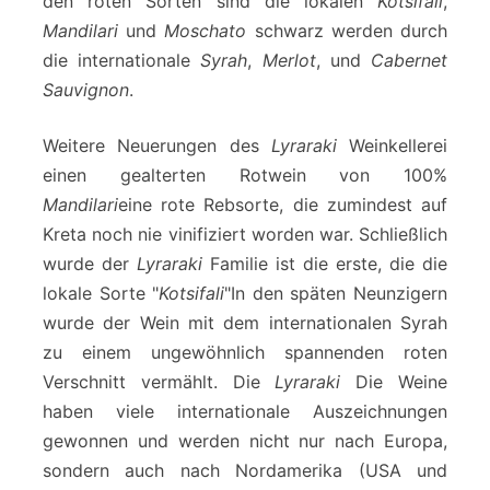
den roten Sorten sind die lokalen
Kotsifali
,
Mandilari
und
Moschato
schwarz werden durch
die internationale
Syrah
,
Merlot
, und
Cabernet
Sauvignon
.
Weitere Neuerungen des
Lyraraki
Weinkellerei
einen gealterten Rotwein von 100%
Mandilari
eine rote Rebsorte, die zumindest auf
Kreta noch nie vinifiziert worden war. Schließlich
wurde der
Lyraraki
Familie ist die erste, die die
lokale Sorte "
Kotsifali
"In den späten Neunzigern
wurde der Wein mit dem internationalen Syrah
zu einem ungewöhnlich spannenden roten
Verschnitt vermählt. Die
Lyraraki
Die Weine
haben viele internationale Auszeichnungen
gewonnen und werden nicht nur nach Europa,
sondern auch nach Nordamerika (USA und