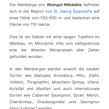
Die Weinberge von
Weingut Mihalakis
befinden
sich in der Region von
St. Georg Epanosifis
auf
einer Höhe von 550-600 m und bedecken eine
Fläche von 110 Hektar.
Dies ist ein Gebiet mit einer langen Tradition im
Weinbau; im
Minoische Villa von Vathypetro
ist
eine der ältesten Weinpressen aller Zeiten
gefunden worden.
In den Weinbergen werden sowohl die lokalen
Sorten wie
Malvasia Aromatica
,
Plito
,
Dafni
,
Vidiano
,
Thrapsathiri
,
Moschato-Spinas
,
Vilana
,
Kotsifali
und
Madilari
und auch internationale
Sorten wie
Cabernet Sauvignon
,
Syrah
,
Merlot
,
Chardonnay
,
Grauburgunder
und
Sauvignon
blanc
kultiviert werden.