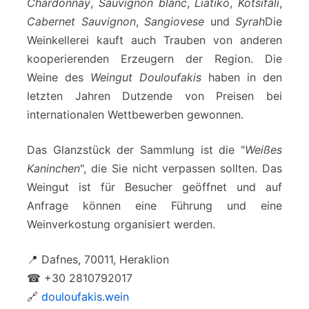
Chardonnay
,
Sauvignon blanc
,
Liatiko
,
Kotsifali
,
Cabernet Sauvignon
,
Sangiovese
und
Syrah
Die
Weinkellerei kauft auch Trauben von anderen
kooperierenden Erzeugern der Region. Die
Weine des
Weingut Douloufakis
haben in den
letzten Jahren Dutzende von Preisen bei
internationalen Wettbewerben gewonnen.
Das Glanzstück der Sammlung ist die "
Weißes
Kaninchen
", die Sie nicht verpassen sollten. Das
Weingut ist für Besucher geöffnet und auf
Anfrage können eine Führung und eine
Weinverkostung organisiert werden.
📍 Dafnes, 70011, Heraklion
☎ +30 2810792017
🔗
douloufakis.wein