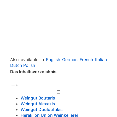
e
i
e
n
i
n
H
e
r
a
Also available in
English
German
French
Italian
k
Dutch
Polish
l
Das Inhaltsverzeichnis
i
o
n
-
K
Weingut Boutaris
r
Weingut Alexakis
e
Weingut Douloufakis
t
Heraklion Union Weinkellerei