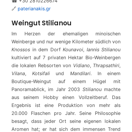
☎ +30 2810226674
🔗
paterianakis.gr
Weingut Stilianou
Im Herzen der ehemaligen minoischen
Weinberge und nur wenige Kilometer südlich von
Knossos
in dem Dorf
Kounavoi
,
Iannis Stilianou
kultiviert auf 7 privaten Hektar Bio-Weinbergen
die lokalen Rebsorten von
Vidiano
,
Thrapsathiri
,
Vilana
,
Kotsifali
und
Mandilari
. In einem
Boutique-Weingut auf einem Hügel mit
Panoramablick, im Jahr 2003
Stilianou
machte
aus seinem Hobby einen Vollzeitberuf. Das
Ergebnis ist eine Produktion von mehr als
20.000 Flaschen pro Jahr. Seine Philosophie
besagt, dass jeder Ort seine eigenen lokalen
Aromen hat; er hat sich dem immensen Trend