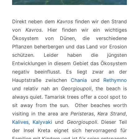
Direkt neben dem
Kavros
finden wir den Strand
von
Kavros
. Hier finden wir ein wichtiges
Ökosystem von Dünen, die verschiedene
Pflanzen beherbergen und das Land vor Erosion
schützen. Leider haben die jüngsten
Entwicklungen in diesem Gebiet das Ökosystem
negativ beeinflusst. Es liegt zwar an der
Hauptstraße zwischen
Chania
und
Rethymno
und relativ nah an
Georgioupoli
, the beach is
always quiet. Tamarisk trees offer a cool spot to
sit away from the sun. Other beaches worth
visiting in the area are
Peristeras
,
Kera Strand
,
Kalives
,
Kalyvaki
und
Georgioupoli
. Dieser Teil
der Insel Kreta eignet sich hervorragend für
Familien mit Kindern und ist für seine entspannte