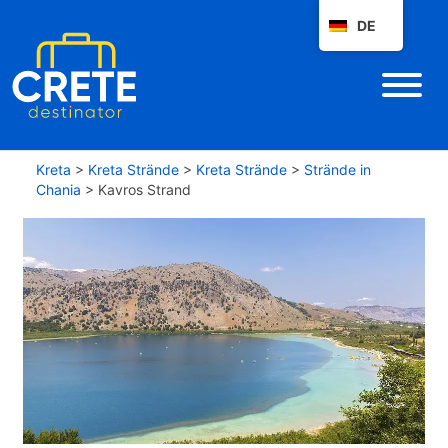
DE
Kreta
>
Kreta Strände
>
Kreta Strände
>
Strände in
Chania
>
Kavros Strand