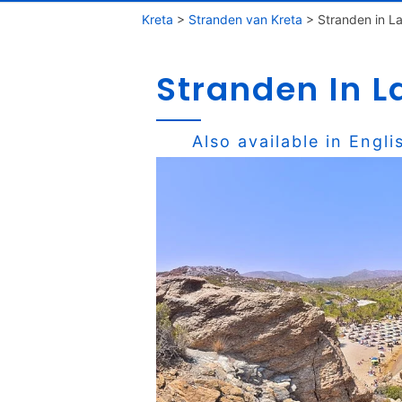
Kreta
>
Stranden van Kreta
>
Stranden in La
Stranden In L
Also available in
Engli