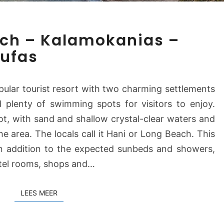
M
ach – Kalamokanias –
a
oufas
k
r
i
pular tourist resort with two charming settlements
g
d plenty of swimming spots for visitors to enjoy.
i
a
pot, with sand and shallow crystal-clear waters and
l
he area. The locals call it Hani or Long Beach. This
o
in addition to the expected sunbeds and showers,
s
otel rooms, shops and…
B
e
a
LEES MEER
LEES MEER
c
h