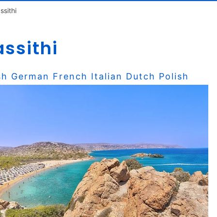
ssithi
assithi
sh
German
French
Italian
Dutch
Polish