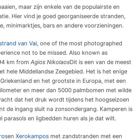
baaien, maar zijn enkele van de populairste en
tie. Hier vind je goed georganiseerde stranden,
ee, minimarktjes, bars en andere voorzieningen.
strand van Vai
, one of the most photographed
xperience not to be missed. Also known as
 94 km from
Agios Nikolaos
Dit is een van de meest
t hele Middellandse Zeegebied. Het is het enige
 Griekenland en het grootste in Europa, met een
 kilometer en meer dan 5000 palmbomen met wilde
acht dat het druk wordt tijdens het hoogseizoen
ant de ingang sluit na zonsondergang. Kamperen is
 parasols en ligbedden huren als je dat wilt.
ros
en
Xerokampos
met zandstranden met een