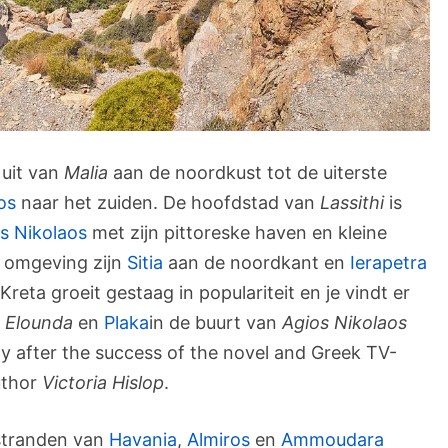
 uit van
Malia
aan de noordkust tot de uiterste
os
naar het zuiden. De hoofdstad van
Lassithi
is
s Nikolaos
met zijn pittoreske haven en kleine
e omgeving zijn
Sitia
aan de noordkant en
Ierapetra
reta groeit gestaag in populariteit en je vindt er
.
Elounda
en
Plaka
in de buurt van
Agios Nikolaos
ity after the success of the novel and Greek TV-
uthor
Victoria Hislop
.
stranden van
Havania
,
Almiros
en
Ammoudara