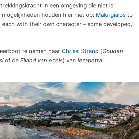
rekkingskracht in een omgeving die niet is
 mogelijkheden houden hier niet op:
Makrigialos
to
, each with their own character – some developed,
veerboot te nemen naar
Chrissi Strand
(
Gouden
si
of de
Eiland van ezels
) van
Ierapetra
.