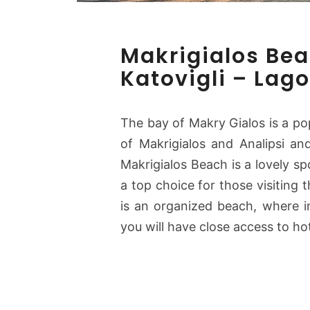
Makrigialos Be
Katovigli – Lag
The bay of Makry Gialos is a po
of Makrigialos and Analipsi an
Makrigialos Beach is a lovely s
a top choice for those visiting t
is an organized beach, where 
you will have close access to h