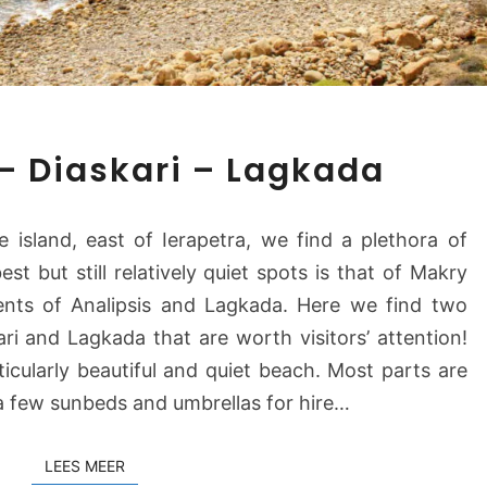
v
i
g
l
i
L
–
– Diaskari – Lagkada
a
L
g
a
k
g
 island, east of Ierapetra, we find a plethora of
a
o
t but still relatively quiet spots is that of Makry
d
u
ents of Analipsis and Lagkada. Here we find two
a
f
B
i and Lagkada that are worth visitors’ attention!
a
e
s
ticularly beautiful and quiet beach. Most parts are
a
 a few sunbeds and umbrellas for hire…
c
h
LEES MEER
LEES MEER
–