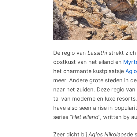
De regio van
Lassithi
strekt zich
oostkust van het eiland en
Myrt
het charmante kustplaatsje
Agio
meer. Andere grote steden in d
naar het zuiden. Deze regio van K
tal van moderne en luxe resorts
have also seen a rise in popular
series “
Het eiland
“, written by a
Zeer dicht bij
Agios Nikolaos
de 